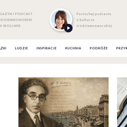
GAZYN I PODCAST
Posłuchaj podcastu
ÓDZIEMNOMORSKI
o kulturze
II WOLLNER
śródziemnomorskiej
ĄŻKI
LUDZIE
INSPIRACJE
KUCHNIA
PODRÓŻE
PRZY