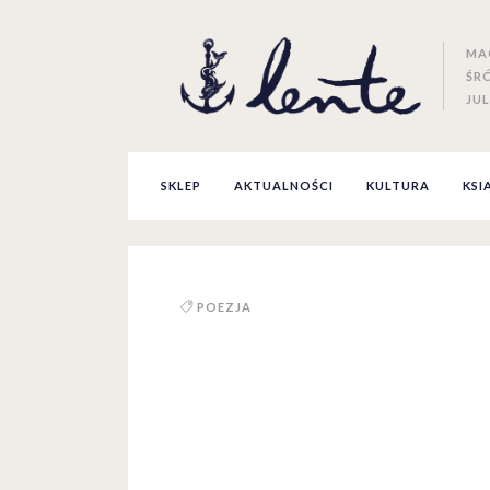
MA
ŚR
JUL
SKLEP
AKTUALNOŚCI
KULTURA
KSI
POEZJA