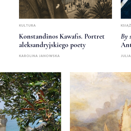
KULTURA
KSIĄŻ
Konstandinos Kawafis. Portret
By 
aleksandryjskiego poety
Ant
KAROLINA JANOWSKA
JULI