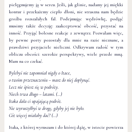
pielęgnujemy ją w sercu. Jeśli, jak glinie, nadamy jej miękki
kontur i przekażemy ciepło dłoni, nie straszna nam będzie
groźba rozszalałych fal. Podejmując wędrówkę, podjąć
musimy także decyzję: zaakceptować obcość, przystać na
inność. Przyjąć bolesne reakcje z zewnątrz. Pozwalam więc,
by pewne porty pozostały dla mnie na razie nieznane, a
prawdziwi przyjaciele nieliczni. Odkrywam radość w tym
obliczu obcości: szerokie perspektywy, wiele przede mną.
Mam na co czekać.
Bylebyś nie zapomniał nigdy o Itace,
o twoim przeznaczeniu – masz do niej dopłynąć.
Lecz nie śpiesz się w podróży.
Niech trwa długo – latami. (…)
Itaka dała ci upajającą podróż.
Nie wyruszyłbyś w drogę, gdyby jej nie było.
Cóż więcej miałaby dać? (…)
Itaka, z której wyruszam i do której dążę, w istocie powierza