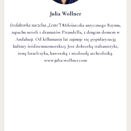
Julia Wollner
(redaktorka naczelna
„Lente”
)
Miłośniczka antycznego Rzymu,
zapachu neroli i dramatów Pirandella, z drugim domem w
Andaluzji. Od kilkunastu lat zajmuje się popularyzacją
kultury śródziemnomorskiej. Jest doktorką italianistyki,
żoną Izraelczyka, kawoszką i niedoszłą archeolożką.
www.julia-wollner.com