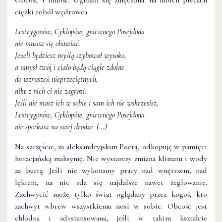
ciężki tobół wędrowca.
Lestrygonów, Cyklopów, gniewnego Posejdona
nie musisz się obawiać.
Jeżeli będziesz myślą szybował wysoko,
a umysł twój i ciało będą ciągle zdolne
do wzruszeń nieprzeciętnych,
nikt z nich ci nie zagrozi.
Jeśli nie masz ich w sobie i sam ich nie wskrzesisz,
Lestrygonów, Cyklopów, gniewnego Posejdona
nie spotkasz na swej drodze. (…)
Na szczęście, za aleksandryjskim Poetą, odkopuję w pamięci
horacjańską maksymę. Nie wystarczy zmiana klimatu i wody
za burtą. Jeśli nie wykonamy pracy nad wnętrzem, nad
lękiem, na nic zda się najdalsze nawet żeglowanie.
Zachwycić może tylko świat oglądany przez kogoś, kto
zachwyt wbrew wszystkiemu nosi w sobie. Obcość jest
chłodna i zdystansowana, jeśli w takim kształcie