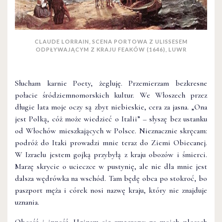
CLAUDE LORRAIN, SCENA PORTOWA Z ULISSESEM
ODPŁYWAJĄCYM Z KRAJU FEAKÓW (1646), LUWR
Słucham karnie Poety, żegluję. Przemierzam bezkresne
połacie śródziemnomorskich kultur. We Włoszech przez
długie lata moje oczy są zbyt niebieskie, cera za jasna. „Ona
jest Polką, cóż może wiedzieć o Italii” – słyszę bez ustanku
od Włochów mieszkających w Polsce. Nieznacznie skręcam:
podróż do Itaki prowadzi mnie teraz do Ziemi Obiecanej.
W Izraelu jestem gojką przybyłą z kraju obozów i śmierci.
Marzę skrycie o ucieczce w pustynię, ale nie dla mnie jest
dalsza wędrówka na wschód. Tam będę obca po stokroć, bo
paszport męża i córek nosi nazwę kraju, który nie znajduje
uznania.
Obcość i inność. Uginam się zmęczona: na moich plecach