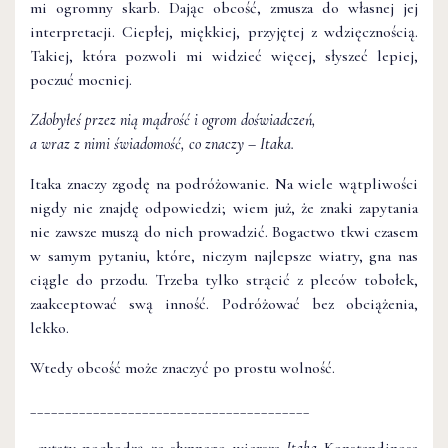
mi ogromny skarb. Dając obcość, zmusza do własnej jej
interpretacji. Ciepłej, miękkiej, przyjętej z wdzięcznością.
Takiej, która pozwoli mi widzieć więcej, słyszeć lepiej,
poczuć mocniej.
Zdobyłeś przez nią mądrość i ogrom doświadczeń,
a wraz z nimi świadomość, co znaczy – Itaka.
Itaka znaczy zgodę na podróżowanie. Na wiele wątpliwości
nigdy nie znajdę odpowiedzi; wiem już, że znaki zapytania
nie zawsze muszą do nich prowadzić. Bogactwo tkwi czasem
w samym pytaniu, które, niczym najlepsze wiatry, gna nas
ciągle do przodu. Trzeba tylko strącić z pleców tobołek,
zaakceptować swą inność. Podróżować bez obciążenia,
lekko.
Wtedy obcość może znaczyć po prostu wolność.
________________________________________
cytaty pochodzą ze słynnego wiersza
Itaka
Konstandinosa