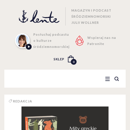
MAGAZYN I PODCAST
ŚRÓDZIEMNOMORSKI
JULII WOLLNER
Posłuchaj podcastu
Wspieraj nas na
o kulturze
Patronite
śródziemnomorskiej
SKLEP
0
REDAKCJA