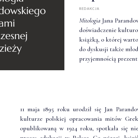
REDAKCJA
Mitologia
Jana Parandow
doświadczenie kulturo
książką, o której wart
do dyskusji także mło
przyjemnością prezent
11 maja 1895 roku urodził się Jan Parando
kulturze polskiej opracowania mitów Gr
opublikowaną w 1924 roku, spotkała się ni
proces edukacji w Polsce. Co więcej, ksią