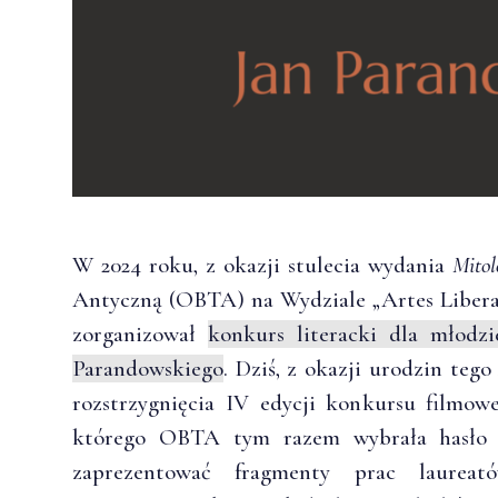
W 2024 roku, z okazji stulecia wydania
Mitol
Antyczną (OBTA) na Wydziale „Artes Libera
zorganizował
konkurs literacki dla młodzi
Parandowskiego
. Dziś, z okazji urodzin te
rozstrzygnięcia IV edycji konkursu filmo
którego OBTA tym razem wybrała hasł
zaprezentować fragmenty prac laurea