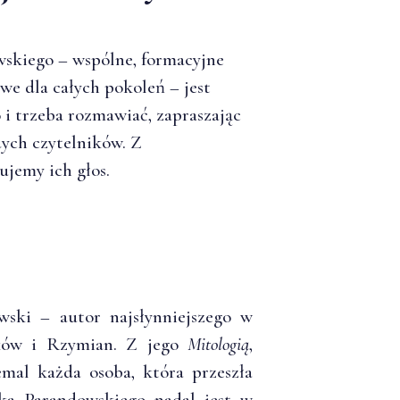
skiego – wspólne, formacyjne
we dla całych pokoleń – jest
o i trzeba rozmawiać, zapraszając
dych czytelników. Z
ujemy ich głos.
wski – autor najsłynniejszego w
eków i Rzymian. Z jego
Mitologią
,
emal każda osoba, która przeszła
żka Parandowskiego nadal jest w