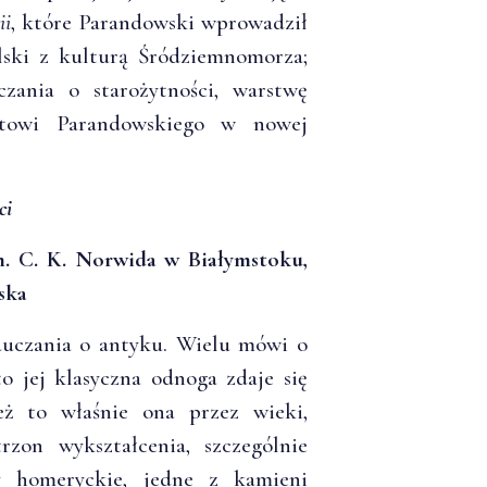
ii
, które Parandowski wprowadził
ski z kulturą Śródziemnomorza;
zania o starożytności, warstwę
kstowi Parandowskiego w nowej
ci
. C. K. Norwida w Białymstoku,
ska
auczania o antyku. Wielu mówi o
to jej klasyczna odnoga zdaje się
eż to właśnie ona przez wieki,
rzon wykształcenia, szczególnie
y homeryckie, jedne z kamieni