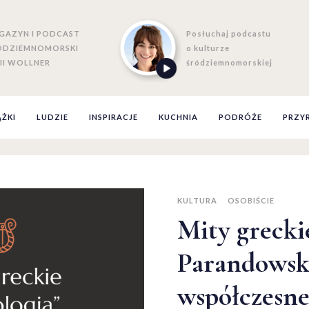
GAZYN I PODCAST
Posłuchaj podcastu
ÓDZIEMNOMORSKI
o kulturze
II WOLLNER
śródziemnomorskiej
ĄŻKI
LUDZIE
INSPIRACJE
KUCHNIA
PODRÓŻE
PRZY
KULTURA
OSOBIŚCIE
Mity grecki
Parandowsk
współczesne