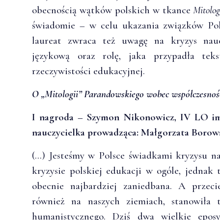
obecnością wątków polskich w tkance
Mitolog
świadomie – w celu ukazania związków Pol
laureat zwraca też uwagę na kryzys nauc
językową oraz rolę, jaka przypadła te
rzeczywistości edukacyjnej.
O „Mitologii” Parandowskiego wobec współczesnoś
I nagroda – Szymon Nikonowicz, IV LO im
nauczycielka prowadząca: Małgorzata Borow
(…) Jesteśmy w Polsce świadkami kryzysu n
kryzysie polskiej edukacji w ogóle, jednak 
obecnie najbardziej zaniedbana. A przeci
również na naszych ziemiach, stanowiła t
humanistycznego. Dziś dwa wielkie epos