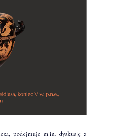
cza, podejmuje m.in. dyskusję z