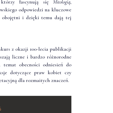
 którzy fascynują się
Mitologią
,
dowskiego odpowiedzi na kluczowe
 obojętni i dzięki temu dają tej
rs z okazji 100-lecia publikacji
szają liczne i bardzo różnorodne
 temat obecności odniesień do
leksje dotyczące praw kobiet czy
etacyjną dla rozmaitych znaczeń.