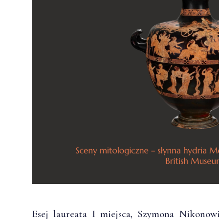
Esej laureata I miejsca, Szymona Nikonowi