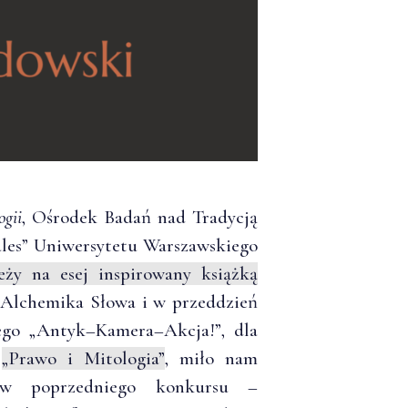
ogii
, Ośrodek Badań nad Tradycją
les” Uniwersytetu Warszawskiego
eży na esej inspirowany książką
go Alchemika Słowa i w przeddzień
wego „Antyk–Kamera–Akcja!”, dla
o
„Prawo i Mitologia”
, miło nam
tów poprzedniego konkursu –