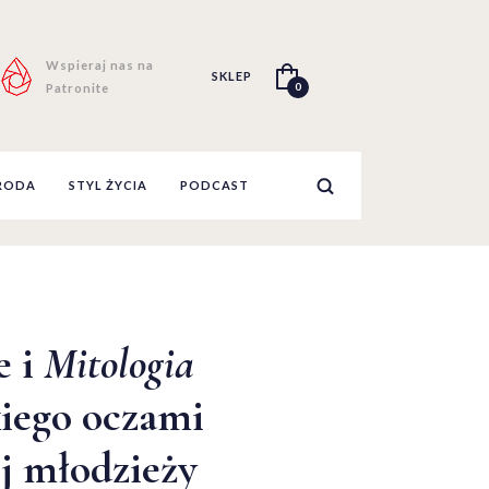
Wspieraj nas na
SKLEP
0
Patronite
RODA
STYL ŻYCIA
PODCAST
e i
Mitologia
iego oczami
j młodzieży