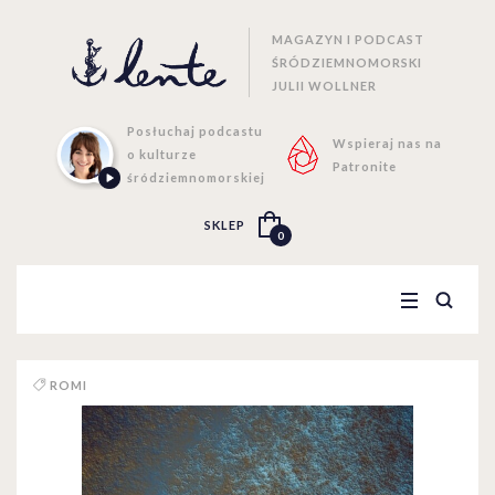
MAGAZYN I PODCAST
ŚRÓDZIEMNOMORSKI
JULII WOLLNER
Posłuchaj podcastu
Wspieraj nas na
o kulturze
Patronite
śródziemnomorskiej
SKLEP
0
ROMI