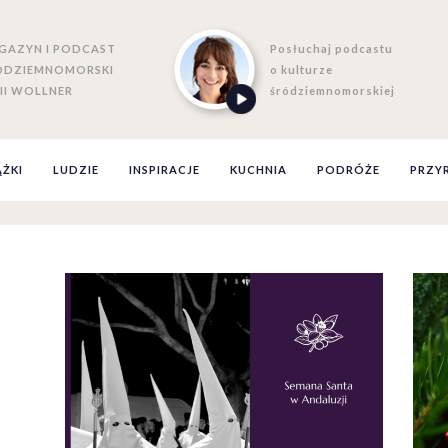
GAZYN I PODCAST
Posłuchaj podcastu
ÓDZIEMNOMORSKI
o kulturze
II WOLLNER
śródziemnomorskiej
ĄŻKI
LUDZIE
INSPIRACJE
KUCHNIA
PODRÓŻE
PRZY