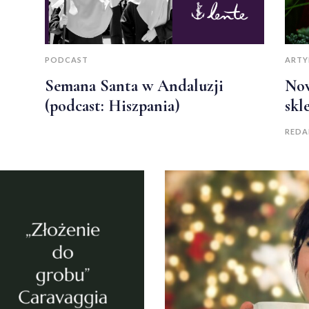
PODCAST
ARTY
Semana Santa w Andaluzji
Now
(podcast: Hiszpania)
skl
REDA