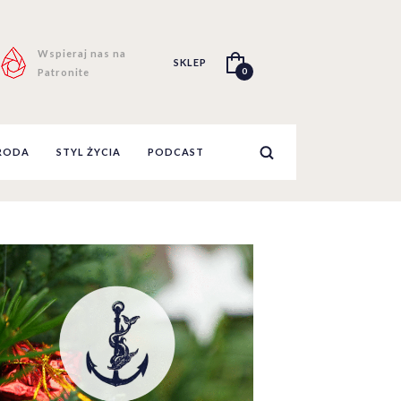
Wspieraj nas na
SKLEP
0
Patronite
RODA
STYL ŻYCIA
PODCAST