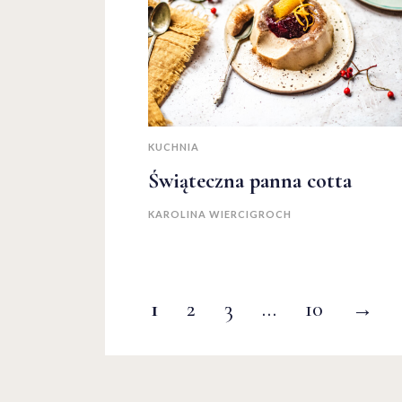
KUCHNIA
Świąteczna panna cotta
KAROLINA WIERCIGROCH
1
2
3
…
10
→