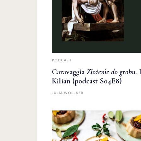
PODCAST
Caravaggia
Złożenie do grobu
.
Kilian (podcast S04E8)
JULIA WOLLNER