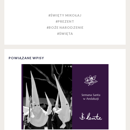
#ŚWIĘTY MIKOŁAJ
#PREZENT
#BOŻE NARODZENIE
#ŚWIĘTA
POWIĄZANE WPISY