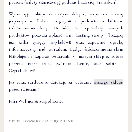
prezent (należy zaznaczyć ją podczas finalizacji transakcji).
Wybierając zakupy w naszym sklepie, wspierasz rozwój
jedynego w Polsce magazynu i podcastu o kulturze
śródziemnomorskiej. Dochód ze sprzedaży naszych
produktów pozwala opłacić m.in. hosting strony (liczącej
już kilka tysięcy artykułów!) oraz zapewnić opiekę
informatyczną nad portalem. Będąc śródziemnomorskim
Mikołajem i kupując podarunki w naszym sklepie, robisz
prezent także nam, twórcom Lente, oraz sobie –
Czytelnikowi!
Już teraz serdecznie dziękuję za wybranie
naszego sklepu
przed świętami!
Julia Wollner & zespół Lente
OPUBLIKOWANO: 8 MIESIĘCY TEMU