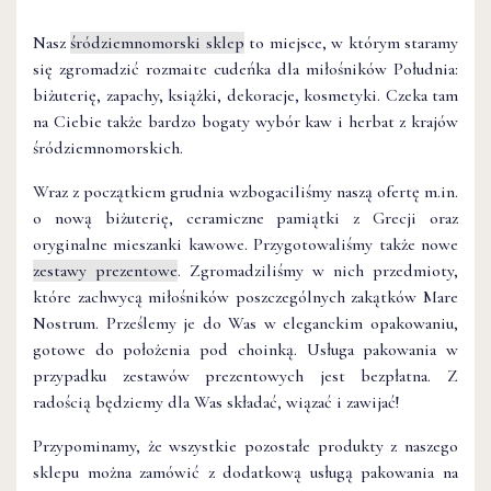
Nasz
śródziemnomorski sklep
to miejsce, w którym staramy
się zgromadzić rozmaite cudeńka dla miłośników Południa:
biżuterię, zapachy, książki, dekoracje, kosmetyki. Czeka tam
na Ciebie także bardzo bogaty wybór kaw i herbat z krajów
śródziemnomorskich.
Wraz z początkiem grudnia wzbogaciliśmy naszą ofertę m.in.
o nową biżuterię, ceramiczne pamiątki z Grecji oraz
oryginalne mieszanki kawowe. Przygotowaliśmy także nowe
zestawy prezentowe
. Zgromadziliśmy w nich przedmioty,
które zachwycą miłośników poszczególnych zakątków Mare
Nostrum. Prześlemy je do Was w eleganckim opakowaniu,
gotowe do położenia pod choinką. Usługa pakowania w
przypadku zestawów prezentowych jest bezpłatna. Z
radością będziemy dla Was składać, wiązać i zawijać!
Przypominamy, że wszystkie pozostałe produkty z naszego
sklepu można zamówić z dodatkową usługą pakowania na