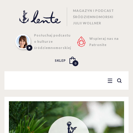
MAGAZYN I PODCAST
ŚRÓDZIEMNOMORSKI
JULII WOLLNER
Posłuchaj podcastu
Wspieraj nas na
o kulturze
Patronite
śródziemnomorskiej
SKLEP
0