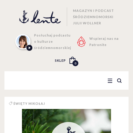
MAGAZYN I PODCAST
ŚRÓDZIEMNOMORSKI
JULII WOLLNER
Posłuchaj podcastu
Wspieraj nas na
o kulturze
Patronite
śródziemnomorskiej
SKLEP
0
ŚWIĘTY MIKOŁAJ