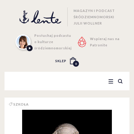
MAGAZYN I PODCAST
ŚRÓDZIEMNOMORSKI
JULII WOLLNER
Posłuchaj podcastu
Wspieraj nas na
o kulturze
Patronite
śródziemnomorskiej
SKLEP
0
SZKOŁA