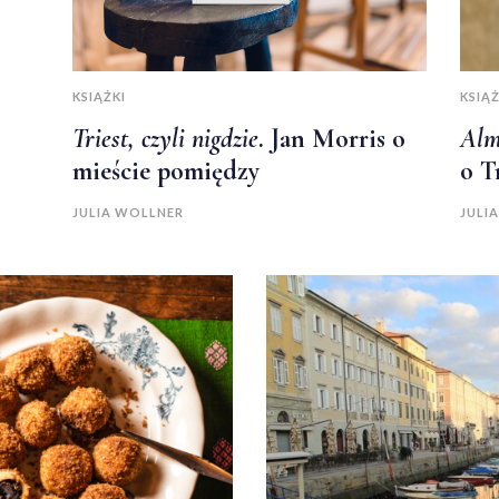
KSIĄŻKI
KSIĄŻ
Triest, czyli nigdzie
. Jan Morris o
Al
mieście pomiędzy
o T
JULIA WOLLNER
JULI