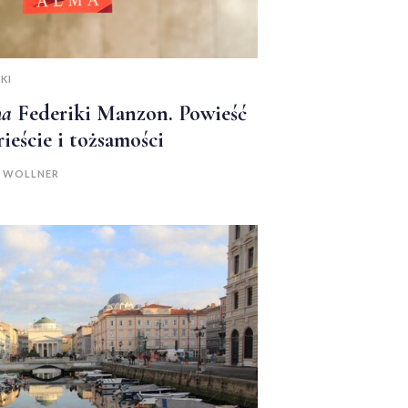
KI
ma
Federiki Manzon. Powieść
rieście i tożsamości
A WOLLNER