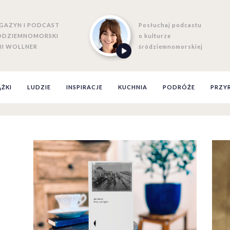
GAZYN I PODCAST
Posłuchaj podcastu
ÓDZIEMNOMORSKI
o kulturze
II WOLLNER
śródziemnomorskiej
ĄŻKI
LUDZIE
INSPIRACJE
KUCHNIA
PODRÓŻE
PRZY