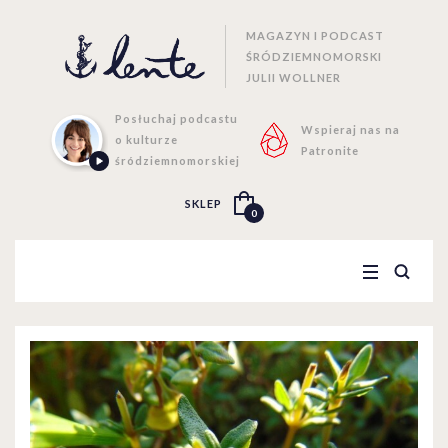
MAGAZYN I PODCAST
ŚRÓDZIEMNOMORSKI
JULII WOLLNER
Posłuchaj podcastu
Wspieraj nas na
o kulturze
Patronite
śródziemnomorskiej
SKLEP
0