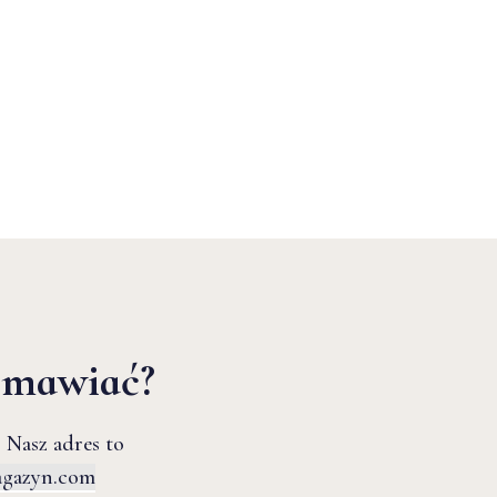
zmawiać?
 Nasz adres to
agazyn.com