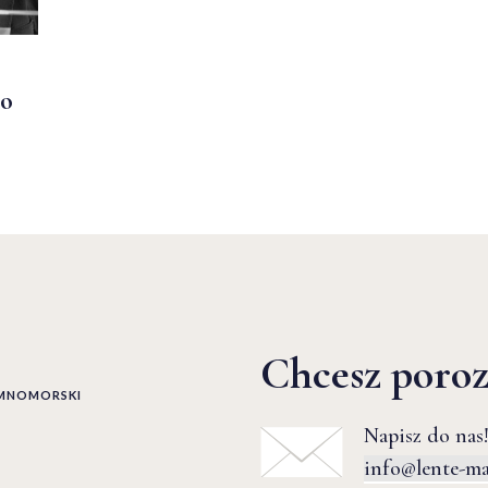
io
Chcesz poro
EMNOMORSKI
Napisz do nas!
info@lente-m