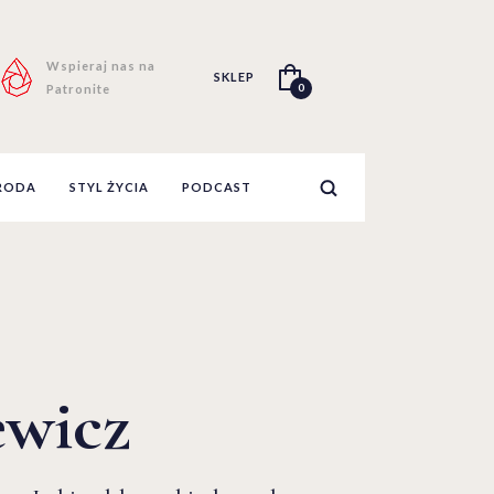
Wspieraj nas na
SKLEP
0
Patronite
RODA
STYL ŻYCIA
PODCAST
ewicz