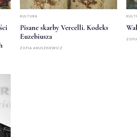
KULTURA
KULT
ści
Pisane skarby Vercelli. Kodeks
Wak
Euzebiusza
ZOFI
h
ZOFIA ANUSZKIEWICZ