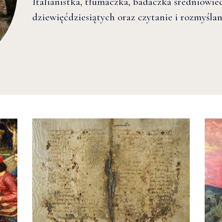
Italianistka, tłumaczka, badaczka średniowiec
dziewięćdziesiątych oraz czytanie i rozmyślanie