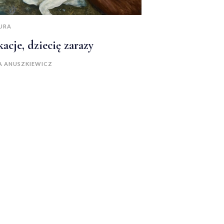
URA
acje, dziecię zarazy
A ANUSZKIEWICZ