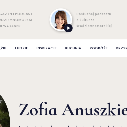
GAZYN I PODCAST
Posłuchaj podcastu
ÓDZIEMNOMORSKI
o kulturze
II WOLLNER
śródziemnomorskiej
ĄŻKI
LUDZIE
INSPIRACJE
KUCHNIA
PODRÓŻE
PRZY
Zofia Anuszki