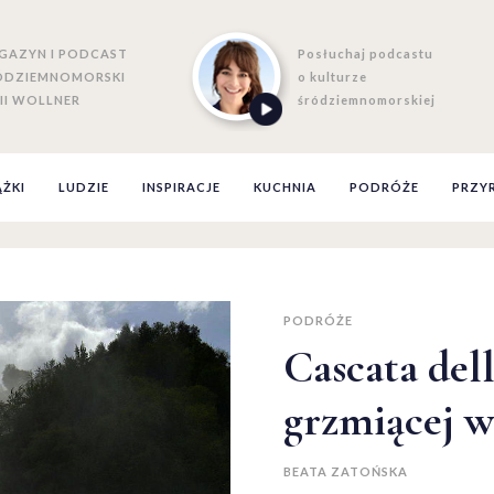
GAZYN I PODCAST
Posłuchaj podcastu
ÓDZIEMNOMORSKI
o kulturze
II WOLLNER
śródziemnomorskiej
ĄŻKI
LUDZIE
INSPIRACJE
KUCHNIA
PODRÓŻE
PRZY
PODRÓŻE
Cascata de
grzmiącej 
BEATA ZATOŃSKA