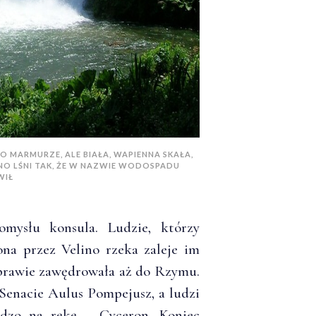
 MARMURZE, ALE BIAŁA, WAPIENNA SKAŁA,
NO LŚNI TAK, ŻE W NAZWIE WODOSPADU
WIŁ
mysłu konsula. Ludzie, którzy
lona przez Velino rzeka zaleje im
sprawie zawędrowała aż do Rzymu.
Senacie Aulus Pompejusz, a ludzi
rdzo na rękę – Cyceron. Koniec