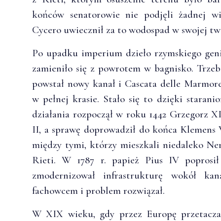
końców senatorowie nie podjęli żadnej wią
Cycero uwiecznił za to wodospad w swojej tw
Po upadku imperium dzieło rzymskiego geni
zamieniło się z powrotem w bagnisko. Trzeba
powstał nowy kanał i Cascata delle Marmor
w pełnej krasie. Stało się to dzięki staran
działania rozpoczął w roku 1442 Grzegorz XI
II, a sprawę doprowadził do końca Klemens 
między tymi, którzy mieszkali niedaleko Nery
Rieti. W 1787 r. papież Pius IV poprosił
zmodernizował infrastrukturę wokół kan
fachowcem i problem rozwiązał.
W XIX wieku, gdy przez Europę przetaczał