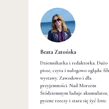
Beata Zatońska
Dziennikarka i redaktorka. Dużo
pisze, czyta i nałogowo ogląda: fil
wystawy. Zawodowo i dla
przyjemności. Nad Morzem
Śródziemnym ładuje akumulator, 
pyszne rzeczy i stara się żyć
lente
.