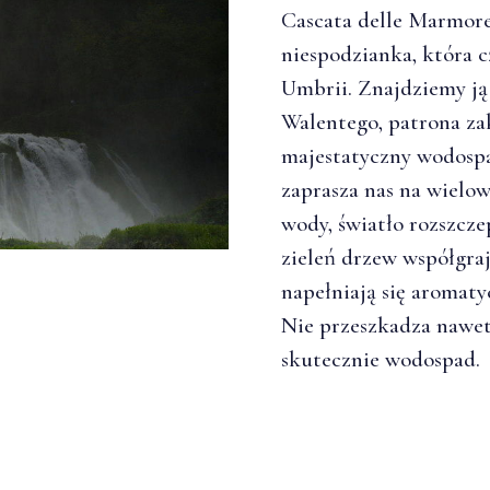
Cascata delle Marmore,
niespodzianka, która c
Umbrii. Znajdziemy ją 
Walentego, patrona za
majestatyczny wodospa
zaprasza nas na wielo
wody, światło rozszczep
zieleń drzew współgra
napełniają się aromat
Nie przeszkadza nawet
skutecznie wodospad.