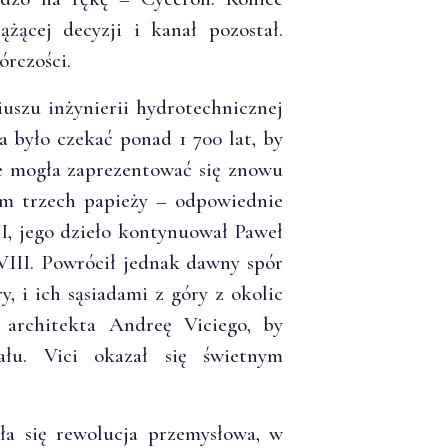
żącej decyzji i kanał pozostał.
órczości.
uszu inżynierii hydrotechnicznej
 było czekać ponad 1 700 lat, by
e mogła zaprezentować się znowu
iom trzech papieży – odpowiednie
I, jego dzieło kontynuował Paweł
VIII. Powrócił jednak dawny spór
, i ich sąsiadami z góry z okolic
 architekta Andreę Viciego, by
ału. Vici okazał się świetnym
a się rewolucja przemysłowa, w