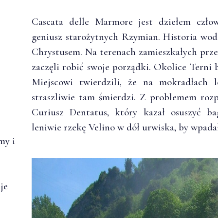
Cascata delle Marmore jest dziełem czło
geniusz starożytnych Rzymian. Historia wodo
Chrystusem. Na terenach zamieszkałych pr
zaczęli robić swoje porządki. Okolice Terni 
Miejscowi twierdzili, że na mokradłach 
straszliwie tam śmierdzi. Z problemem roz
Curiusz Dentatus, który kazał osuszyć ba
leniwie rzekę Velino w dół urwiska, by wpadała
my i
je