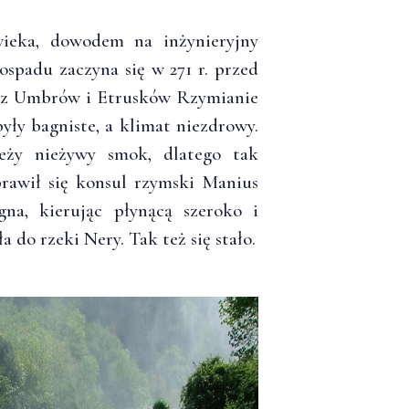
wieka, dowodem na inżynieryjny
spadu zaczyna się w 271 r. przed
zez Umbrów i Etrusków Rzymianie
były bagniste, a klimat niezdrowy.
leży nieżywy smok, dlatego tak
prawił się konsul rzymski Manius
gna, kierując płynącą szeroko i
 do rzeki Nery. Tak też się stało.