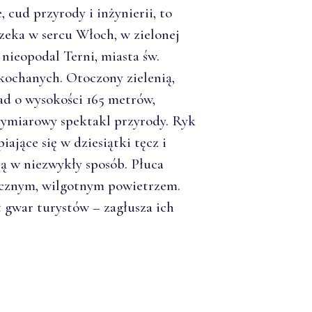
 cud przyrody i inżynierii, to
zeka w sercu Włoch, w zielonej
nieopodal Terni, miasta św.
kochanych. Otoczony zielenią,
d o wysokości 165 metrów,
wymiarowy spektakl przyrody. Ryk
iające się w dziesiątki tęcz i
ją w niezwykły sposób. Płuca
ycznym, wilgotnym powietrzem.
 gwar turystów – zagłusza ich