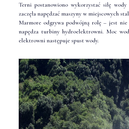
Terni postanowiono wykorzystać siłę wody 
zaczęła napędzać maszyny w miejscowych stal
Marmore odgrywa podwójną rolę – jest nie t
napędza turbiny hydroelektrowni. Moc wo
elektrowni następuje spust wody.