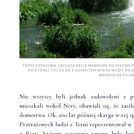
TRZYSTOPNIOWA CASCATA DELLE MARMORE NIE SPŁYWA PO
PO KTÓREJ TOCZĄ SIĘ Z ŁOSKOTEM W DÓŁ WODY VELI
MARMUR SIĘ POJA
Nie wszyscy byli jednak zadowoleni z po
mieszkali wokół Nery, obawiali się, że zasi
domostwa. Ok. 200 lat później skarga w tej 
Przerażonych ludzi z Terni reprezentował w 
z Rieti, którym osuszenie terenu było ba