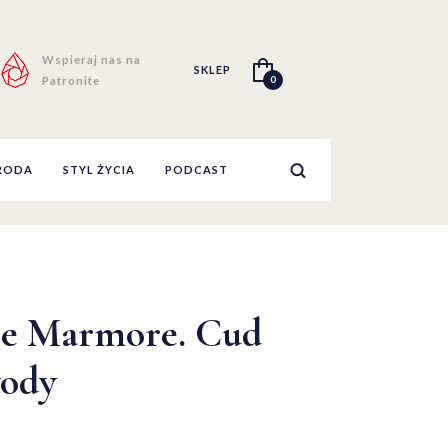
Wspieraj nas na
SKLEP
0
Patronite
RODA
STYL ŻYCIA
PODCAST
lle Marmore. Cud
wody