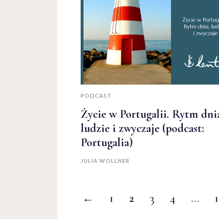
PODCAST
Życie w Portugalii. Rytm dni
ludzie i zwyczaje (podcast:
Portugalia)
JULIA WOLLNER
←
1
2
3
4
…