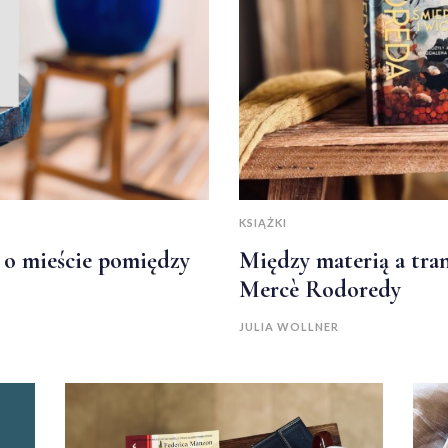
KSIĄŻKI
s o mieście pomiędzy
Między materią a tra
Mercè Rodoredy
JULIA WOLLNER