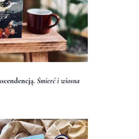
nscendencją.
Śmierć i wiosna