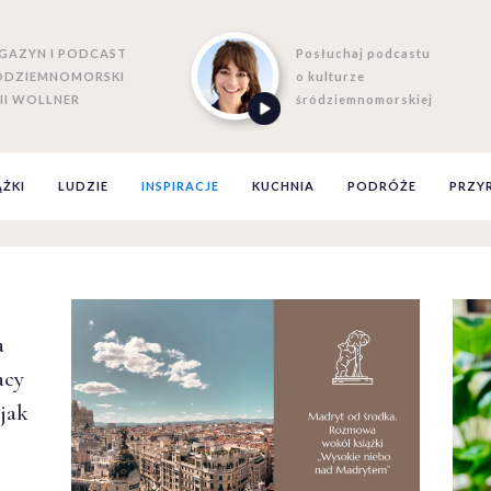
GAZYN I PODCAST
Posłuchaj podcastu
ÓDZIEMNOMORSKI
o kulturze
II WOLLNER
śródziemnomorskiej
ĄŻKI
LUDZIE
INSPIRACJE
KUCHNIA
PODRÓŻE
PRZY
a
acy
 jak