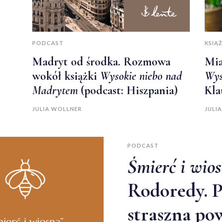
PODCAST
KSIĄŻ
Madryt od środka. Rozmowa
Mia
wokół książki
Wysokie niebo nad
Wys
Madrytem
(podcast: Hiszpania)
Kla
JULIA WOLLNER
JULI
PODCAST
Śmierć i wio
Rodoredy. P
straszna pow