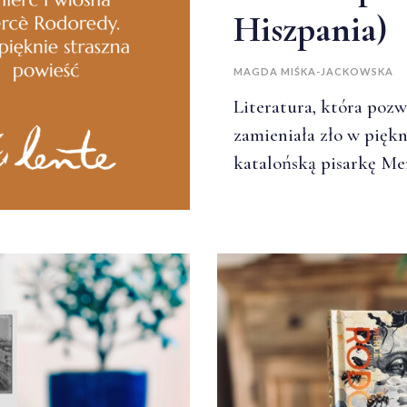
Hiszpania)
MAGDA MIŚKA-JACKOWSKA
Literatura, która pozw
zamieniała zło w pięk
katalońską pisarkę Me