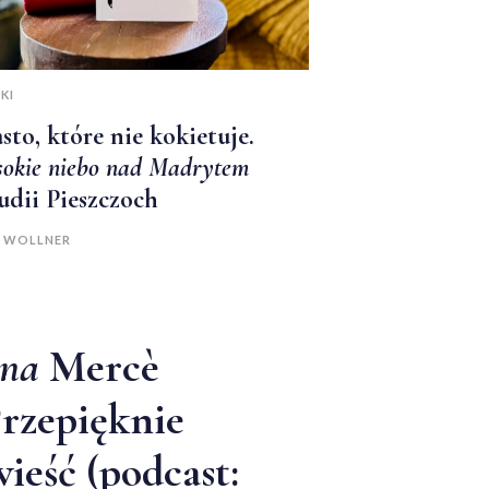
KI
sto, które nie kokietuje.
okie niebo nad Madrytem
udii Pieszczoch
A WOLLNER
sna
Mercè
rzepięknie
ieść (podcast: