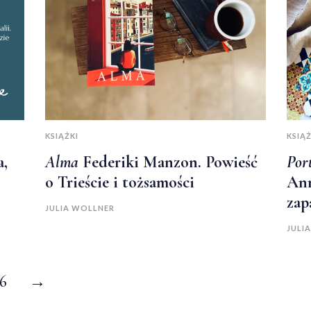
KSIĄŻKI
KSIĄŻ
a,
Alma
Federiki Manzon. Powieść
Por
o Trieście i tożsamości
Ann
zap
JULIA WOLLNER
JULI
16
→