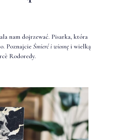
ala nam dojrzewać. Pisarka, która
no. Poznajcie
Śmierć i wiosnę
i wielką
rcè Rodoredy.