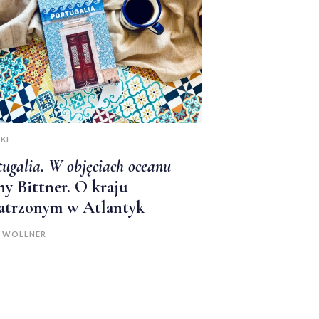
KI
tugalia. W objęciach oceanu
y Bittner. O kraju
atrzonym w Atlantyk
A WOLLNER