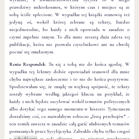
prawdziwy mikrokosmos, w którym czas i miejsce są ze
sobą ściśle splecione. W wypadku tej książki stanowią też
jedyną oś, wokół której zebrane są teksty, bardzo
niejednorodne, bo każdy z nich opowiada w zasadzie o
czymś zupełnie innym. To dla mnie zresztą duża zaleta tej
publikacji, która nie pozwala czytelnikowi ani na chwilę
poczuć się znudzonym.
Renia Respondek
: Tu się z tobą nie do końca zgodzę. W
wypadku tej lektury dobór opowiadań stanowił dla mnie
chyba największe zaskoczenie i to nie do końca pozytywne.
Spodziewałam się, że znajdę tu większą spójność, że teksty
zostały wybrane według jakiegoś klucza: na przykład, że
każdy z nich będzie oscylować wokół tematów politycznych
albo dotykać tego samego momentu w historii. Tymczasem
dostaliśmy coś, co nazwałabym roboczo „listą przebojów” –
ten tomik zawiera w zasadzie całą garść ulubionych tematów
poruszanych przez Sycylijczyka. Zabrakło chyba tylko czegoś
z
uchodźcami
w roli głównej – to również zagadnienie