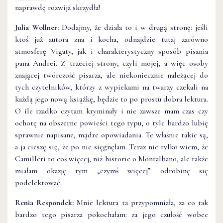
naprawdę rozwija skrzydła!
Julia Wollner:
Dodajmy, że działa to i w drugą stronę: jeśli
ktoś już autora zna i kocha, odnajdzie tutaj zarówno
atmosferę Vigaty, jak i charakterystyczny sposób pisania
pana Andrei. Z trzeciej strony, czyli mojej, a więc osoby
znającej twórczość pisarza, ale niekoniecznie należącej do
tych czytelników, którzy z wypiekami na twarzy czekali na
każdą jego nową książkę, będzie to po prostu dobra lektura.
O ile rzadko czytam kryminały i nie zawsze mam czas czy
ochotę na obszerne powieści tego typu, o tyle bardzo lubię
sprawnie napisane, mądre opowiadania. Te właśnie takie są,
a ja cieszę się, że po nie sięgnęłam. Teraz nie tylko wiem, że
Camilleri to coś więcej, niż historie o Montalbano, ale także
miałam okazję tym „czymś więcej” odrobinę się
podelektować.
Renia Respondek:
Mnie lektura ta przypomniała, za co tak
bardzo tego pisarza pokochałam: za jego czułość wobec