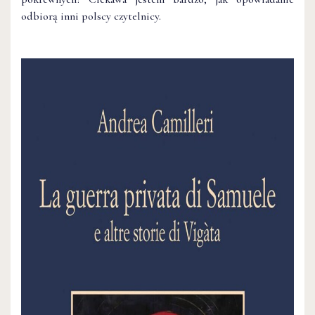
odbiorą inni polscy czytelnicy.