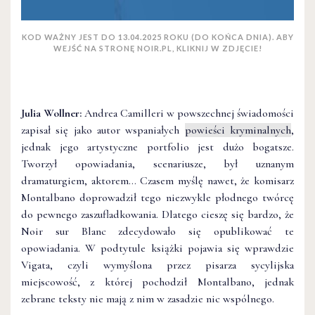
KOD WAŻNY JEST DO 13.04.2025 ROKU (DO KOŃCA DNIA). ABY
WEJŚĆ NA STRONĘ NOIR.PL, KLIKNIJ W ZDJĘCIE!
Julia Wollner:
Andrea Camilleri w powszechnej świadomości
zapisał się jako autor wspaniałych
powieści kryminalnych
,
jednak jego artystyczne portfolio jest dużo bogatsze.
Tworzył opowiadania, scenariusze, był uznanym
dramaturgiem, aktorem… Czasem myślę nawet, że komisarz
Montalbano doprowadził tego niezwykle płodnego twórcę
do pewnego zaszufladkowania. Dlatego cieszę się bardzo, że
Noir sur Blanc zdecydowało się opublikować te
opowiadania. W podtytule książki pojawia się wprawdzie
Vigata, czyli wymyślona przez pisarza sycylijska
miejscowość, z której pochodził Montalbano, jednak
zebrane teksty nie mają z nim w zasadzie nic wspólnego.