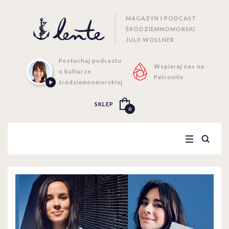
MAGAZYN I PODCAST
ŚRÓDZIEMNOMORSKI
JULII WOLLNER
Posłuchaj podcastu
Wspieraj nas na
o kulturze
Patronite
śródziemnomorskiej
SKLEP
0