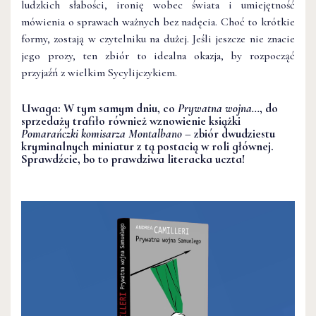
ludzkich słabości, ironię wobec świata i umiejętność
mówienia o sprawach ważnych bez nadęcia. Choć to krótkie
formy, zostają w czytelniku na dużej. Jeśli jeszcze nie znacie
jego prozy, ten zbiór to idealna okazja, by rozpocząć
przyjaźń z wielkim Sycylijczykiem.
Uwaga: W tym samym dniu, co
Prywatna wojna…
, do
sprzedaży trafiło również wznowienie książki
Pomarańczki komisarza Montalbano –
zbiór dwudziestu
kryminalnych miniatur z tą postacią w roli głównej.
Sprawdźcie, bo to prawdziwa literacka uczta!