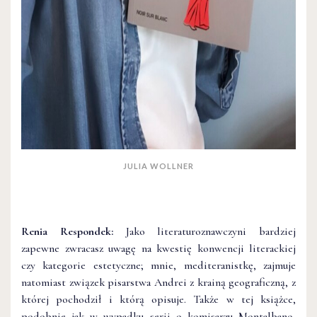
JULIA WOLLNER
Renia Respondek:
Jako literaturoznawczyni bardziej
zapewne zwracasz uwagę na kwestię konwencji literackiej
czy kategorie estetyczne; mnie, mediteranistkę, zajmuje
natomiast związek pisarstwa Andrei z krainą geograficzną, z
której pochodził i którą opisuje. Także w tej książce,
podobnie jak w wypadku serii o komisarzu Montalbano,