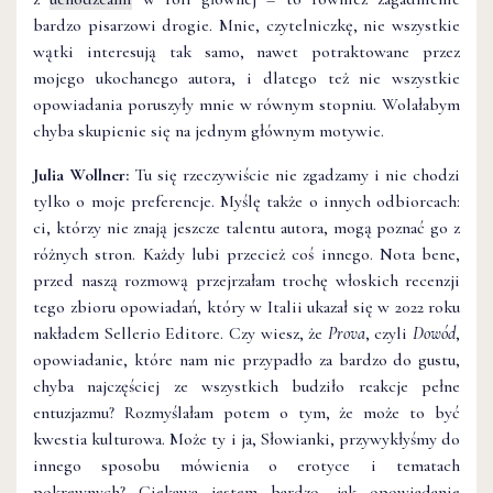
bardzo pisarzowi drogie. Mnie, czytelniczkę, nie wszystkie
wątki interesują tak samo, nawet potraktowane przez
mojego ukochanego autora, i dlatego też nie wszystkie
opowiadania poruszyły mnie w równym stopniu. Wolałabym
chyba skupienie się na jednym głównym motywie.
Julia Wollner:
Tu się rzeczywiście nie zgadzamy i nie chodzi
tylko o moje preferencje. Myślę także o innych odbiorcach:
ci, którzy nie znają jeszcze talentu autora, mogą poznać go z
różnych stron. Każdy lubi przecież coś innego. Nota bene,
przed naszą rozmową przejrzałam trochę włoskich recenzji
tego zbioru opowiadań, który w Italii ukazał się w 2022 roku
nakładem Sellerio Editore. Czy wiesz, że
Prova
, czyli
Dowód
,
opowiadanie, które nam nie przypadło za bardzo do gustu,
chyba najczęściej ze wszystkich budziło reakcje pełne
entuzjazmu? Rozmyślałam potem o tym, że może to być
kwestia kulturowa. Może ty i ja, Słowianki, przywykłyśmy do
innego sposobu mówienia o erotyce i tematach
pokrewnych? Ciekawa jestem bardzo, jak opowiadanie