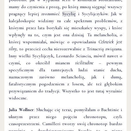
mamy do czynienia z prozą, po którą muszą sięgnąć wszyscy
pragnący lepiej zrozumieć
Sycylię
i Sycylijczyków. Jak w
kalejdoskopie widzimy tu całe spektrum problemów, z
którymi przez lata borykali się mieszkańcy wyspy, i które
wpłynęły na to, czym jest ona dzisiaj. Ta melancholia, o
której wspomniałaś, mówiąc o opowiadaniu
Człowiek jest
silny,
to przecież cecha nierozerwalnie z Trinacrią związana.
Inny wielki Sycylijczyk, Leonardo Sciascia, mówił nawet o
czymś, co określił mianem
sicilitudine
– pewnym
specyficznym dla tamtejszych ludzi stanie ducha,
naznaczonym zarówno melancholią, jak i dumą,
fatalistycznym pogodzeniem z losem, ale też głębokim
przywiązaniem do tradycji. Wszystko to jest tutaj wyraźnie
widoczne.
Julia Wollner
: Słuchając cię teraz, pomyślałam o Bachtinie i
ukutym przez niego pojęciu chronotopu, czyli
czasoprzestrzeni. Camilleri tworzy swój chronotop bardzo
wyraźnie, a dwudziestowieczna Sycylia to u niego