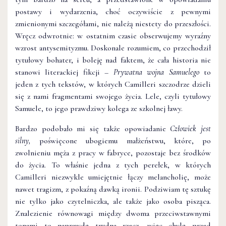
postawy i wydarzenia, choć oczywiście z pewnymi
zmienionymi szczegółami, nie należą niestety do przeszłości.
Wręcz odwrotnie: w ostatnim czasie obserwujemy wyraźny
wzrost antysemityzmu. Doskonale rozumiem, co przechodził
tytułowy bohater, i boleję nad faktem, że cała historia nie
stanowi literackiej fikcji –
Prywatna wojna Samuelego
to
jeden z tych tekstów, w których Camilleri szczodrze dzieli
się z nami fragmentami swojego życia. Lele, czyli tytułowy
Samuele, to jego prawdziwy kolega ze szkolnej ławy.
Bardzo podobało mi się także opowiadanie
Człowiek jest
silny,
poświęcone ubogiemu małżeństwu, które, po
zwolnieniu męża z pracy w fabryce, pozostaje bez środków
do życia. To właśnie jedna z tych perełek, w których
Camilleri niezwykle umiejętnie łączy melancholię, może
nawet tragizm, z pokaźną dawką ironii. Podziwiam tę sztukę
nie tylko jako czytelniczka, ale także jako osoba pisząca.
Znalezienie równowagi między dwoma przeciwstawnymi
tonami to naprawdę trudna rzecz, więc chylę przed