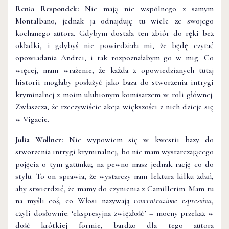
Renia Respondek:
Nie mają nic wspólnego z samym
Montalbano, jednak ja odnajduję tu wiele ze swojego
kochanego autora. Gdybym dostała ten zbiór do ręki bez
okładki, i gdybyś nie powiedziała mi, że będę czytać
opowiadania Andrei, i tak rozpoznałabym go w mig. Co
więcej, mam wrażenie, że każda z opowiedzianych tutaj
historii mogłaby posłużyć jako baza do stworzenia intrygi
kryminalnej z moim ulubionym komisarzem w roli głównej.
Zwłaszcza, że rzeczywiście akcja większości z nich dzieje się
w Vigacie.
Julia Wollner:
Nie wypowiem się w kwestii bazy do
stworzenia intrygi kryminalnej, bo nie mam wystarczającego
pojęcia o tym gatunku; na pewno masz jednak rację co do
stylu. To on sprawia, że wystarczy nam lektura kilku zdań,
aby stwierdzić, że mamy do czynienia z Camillerim. Mam tu
na myśli coś, co Włosi nazywają
concentrazione
espressiva
,
czyli dosłownie: ‘ekspresyjna zwięzłość’ – mocny przekaz w
dość krótkiej formie, bardzo dla tego autora