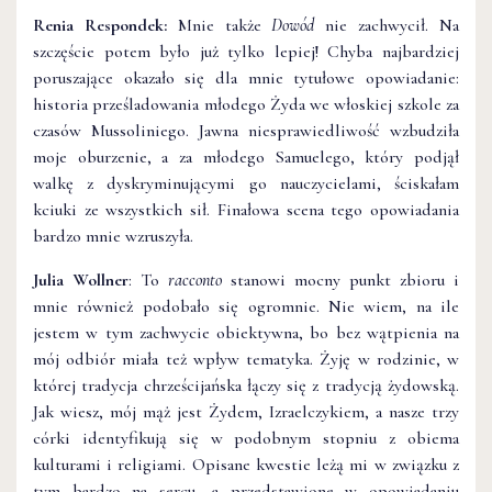
Renia Respondek:
Mnie także
Dowód
nie zachwycił. Na
szczęście potem było już tylko lepiej! Chyba najbardziej
poruszające okazało się dla mnie tytułowe opowiadanie:
historia prześladowania młodego Żyda we włoskiej szkole za
czasów Mussoliniego. Jawna niesprawiedliwość wzbudziła
moje oburzenie, a za młodego Samuelego, który podjął
walkę z dyskryminującymi go nauczycielami, ściskałam
kciuki ze wszystkich sił. Finałowa scena tego opowiadania
bardzo mnie wzruszyła.
Julia Wollner
: To
racconto
stanowi mocny punkt zbioru i
mnie również podobało się ogromnie. Nie wiem, na ile
jestem w tym zachwycie obiektywna, bo bez wątpienia na
mój odbiór miała też wpływ tematyka. Żyję w rodzinie, w
której tradycja chrześcijańska łączy się z tradycją żydowską.
Jak wiesz, mój mąż jest Żydem, Izraelczykiem, a nasze trzy
córki identyfikują się w podobnym stopniu z obiema
kulturami i religiami. Opisane kwestie leżą mi w związku z
tym bardzo na sercu, a przedstawione w opowiadaniu