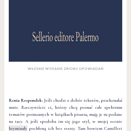
WŁOSKIE WYDANIE ZBIORU OPOWIADAŃ
Renia Respondek:
Jeśli chodzi o dobór tekstów, przekonałaś
mnie. Rzeczywiście ci, którzy chcą poznać całe spektrum
tematów poruszanych w książkach pisarza, mają je tu podane
na tacy. A jeśli spodoba im się jego styl, w mojej ocenie
kryminały
pochłoną ich bez reszty. Tam bowiem Camilleri