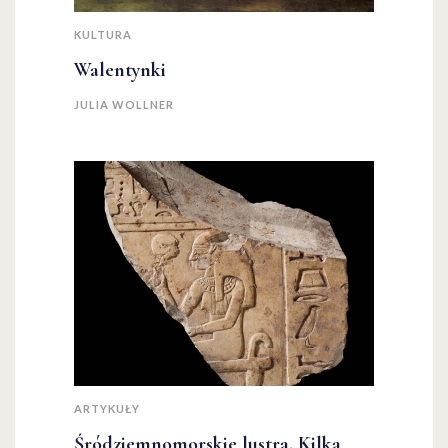
KULTURA
Walentynki
JULIA WOLLNER
ARTYKUŁY
Śródziemnomorskie lustra. Kilka