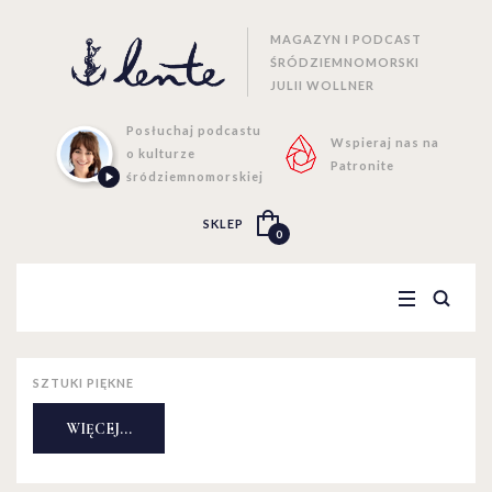
MAGAZYN I PODCAST
ŚRÓDZIEMNOMORSKI
JULII WOLLNER
Posłuchaj podcastu
Wspieraj nas na
o kulturze
Patronite
śródziemnomorskiej
SKLEP
0
SZTUKI PIĘKNE
WIĘCEJ...