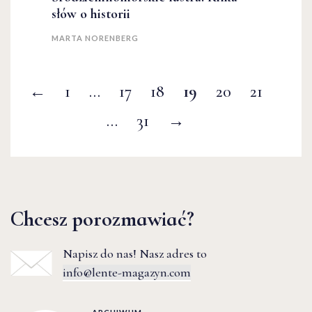
słów o historii
MARTA NORENBERG
←
1
…
17
18
19
20
21
…
31
→
Chcesz porozmawiać?
Napisz do nas! Nasz adres to
info@lente-magazyn.com