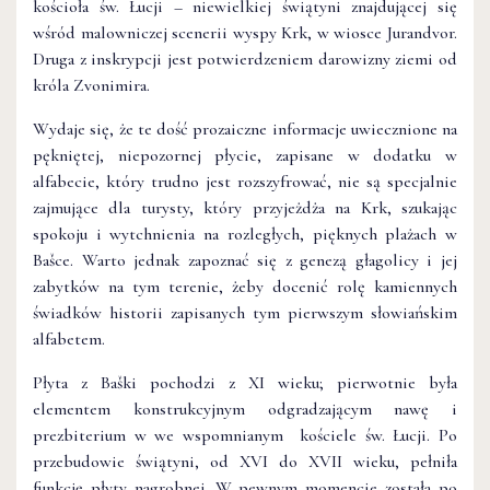
kościoła św. Łucji – niewielkiej świątyni znajdującej się
wśród malowniczej scenerii wyspy Krk, w wiosce Jurandvor.
Druga z inskrypcji jest potwierdzeniem darowizny ziemi od
króla Zvonimira.
Wydaje się, że te dość prozaiczne informacje uwiecznione na
pękniętej, niepozornej płycie, zapisane w dodatku w
alfabecie, który trudno jest rozszyfrować, nie są specjalnie
zajmujące dla turysty, który przyjeżdża na Krk, szukając
spokoju i wytchnienia na rozległych, pięknych plażach w
Bašce. Warto jednak zapoznać się z genezą głagolicy i jej
zabytków na tym terenie, żeby docenić rolę kamiennych
świadków historii zapisanych tym pierwszym słowiańskim
alfabetem.
Płyta z Baški pochodzi z XI wieku; pierwotnie była
elementem konstrukcyjnym odgradzającym nawę i
prezbiterium w we wspomnianym kościele św. Łucji. Po
przebudowie świątyni, od XVI do XVII wieku, pełniła
funkcję płyty nagrobnej. W pewnym momencie została po