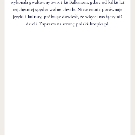
wykonała gwałtowny zwrot ku Bałkanom, gdzie od kilku lat
najchętniej spędza wolne chwile. Nieustannie porównuje
języki i kultury, próbując dowieść, że więcej nas łączy niż
dzieli. Zaprasza na stronę polskiikropka.pl.