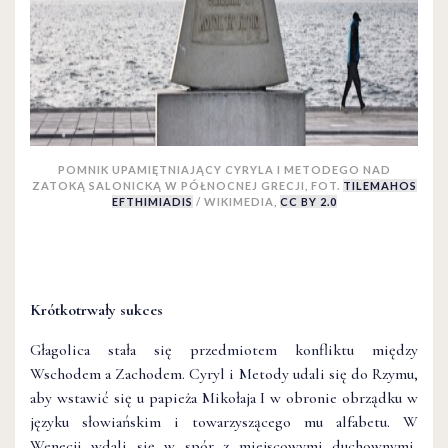
POMNIK UPAMIĘTNIAJĄCY CYRYLA I METODEGO NAD
ZATOKĄ SALONICKĄ W PÓŁNOCNEJ GRECJI, FOT.
TILEMAHOS
EFTHIMIADIS
/ WIKIMEDIA,
CC BY 2.0
Krótkotrwały sukces
Głagolica stała się przedmiotem konfliktu między
Wschodem a Zachodem. Cyryl i Metody udali się do Rzymu,
aby wstawić się u papieża Mikołaja I w obronie obrządku w
języku słowiańskim i towarzyszącego mu alfabetu. W
Wenecji wdali się w spór z miejscowymi duchownymi,