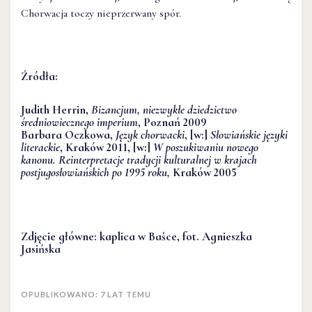
Chorwacja toczy nieprzerwany spór.
Źródła:
Judith Herrin,
Bizancjum, niezwykłe dziedzictwo
średniowiecznego imperium
, Poznań 2009
Barbara Oczkowa,
Język chorwacki
, [w:]
Słowiańskie języki
literackie
, Kraków 2011, [w:]
W poszukiwaniu nowego
kanonu. Reinterpretacje tradycji kulturalnej w krajach
postjugosłowiańskich po 1995 roku,
Kraków 2005
Zdjęcie główne: kaplica w Bašce, fot. Agnieszka
Jasińska
OPUBLIKOWANO: 7 LAT TEMU