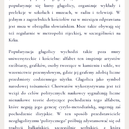
popularyzuje się kursy głagolicy, organizuje wykłady i
prelekcje w szkołach i muzeach, w radiu i telewizji. W
jednym z zagrzebskich kościołów raz w miesiącu odprawiana
jest msza w obrządku słowiańskim. Msze takie obywają się
też regularnie w metropolii rijeckiej, w szczególności na
Krku.
Popularyzacja głagolicy wychodzi także poza mury
uniwersyteckie i kościelne: alfabet ten inspiruje artystów
rzeźbiarzy, grafików, osoby tworzące w kamieniu i szkle, we
wzornictwie przemysłowym, gdzie jej grafemy zdobią liczne
przedmioty codziennego użytku. Głagolica jako symbol
narodowej tożsamości Chorwatów wykorzystywana jest też
wciąż do celów politycznych: naukowcy sygnalizują liczne
nienaukowe teorie dotyczące pochodzenia tego alfabetu,
które negują jego genezę cyrylo-metodiańską, sugerują zaś
pochodzenie iliryjskie. W ten sposób przedstawiciele
neogłagolityzmu ‘politycznego’ próbują zdystansować się od
tradycji bałkańskiej, szczególnie serbskiej, z którą