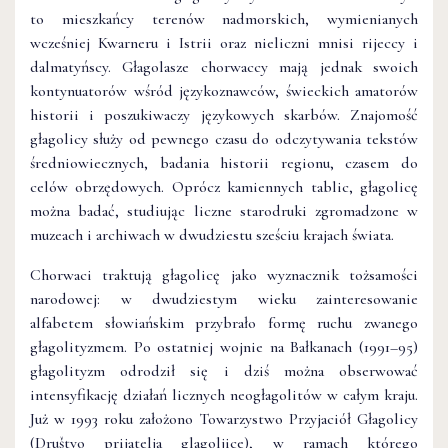
to mieszkańcy terenów nadmorskich, wymienianych
wcześniej Kwarneru i Istrii oraz nieliczni mnisi rijeccy i
dalmatyńscy. Głagolasze chorwaccy mają jednak swoich
kontynuatorów wśród językoznawców, świeckich amatorów
historii i poszukiwaczy językowych skarbów. Znajomość
głagolicy służy od pewnego czasu do odczytywania tekstów
średniowiecznych, badania historii regionu, czasem do
celów obrzędowych. Oprócz kamiennych tablic, głagolicę
można badać, studiując liczne starodruki zgromadzone w
muzeach i archiwach w dwudziestu sześciu krajach świata.
Chorwaci traktują głagolicę jako wyznacznik tożsamości
narodowej: w dwudziestym wieku zainteresowanie
alfabetem słowiańskim przybrało formę ruchu zwanego
głagolityzmem. Po ostatniej wojnie na Bałkanach (1991–95)
głagolityzm odrodził się i dziś można obserwować
intensyfikację działań licznych neogłagolitów w całym kraju.
Już w 1993 roku założono Towarzystwo Przyjaciół Głagolicy
(Društvo prijatelja glagoljice), w ramach którego