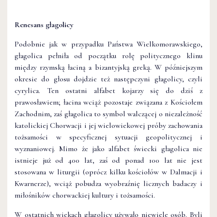
Renesans głagolicy
Podobnie jak w przypadku Państwa Wielkomorawskiego,
głagolica pełniła od początku rolę politycznego klinu
między rzymską łaciną a bizantyjską greką. W późniejszym
okresie do głosu dojdzie też następczyni głagolicy, czyli
cyrylica. Ten ostatni alfabet kojarzy się do dziś z
prawosławiem; łacina wciąż pozostaje związana z Kościołem
Zachodnim, zaś głagolica to symbol walczącej o niezależność
katolickiej Chorwacji i jej wielowiekowej próby zachowania
tożsamości w specyficznej sytuacji geopolitycznej i
wyznaniowej. Mimo że jako alfabet świecki głagolica nie
istnieje już od 400 lat, zaś od ponad 100 lat nie jest
stosowana w liturgii (oprócz kilku kościołów w Dalmacji i
Kwarnerze), wciąż pobudza wyobraźnię licznych badaczy i
miłośników chorwackiej kultury i tożsamości.
W ostatnich wiekach głagolicy używało niewiele osób. Byli