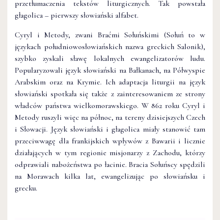
przetłumaczenia tekstów liturgicznych. Tak powstała
głagolica – pierwszy słowiański alfabet.
Cyryl i Metody, zwani Braćmi Sołuńskimi (Sołuń to w
językach południowosłowiańskich nazwa greckich Salonik),
szybko zyskali sławę lokalnych ewangelizatorów ludu.
Popularyzowali język słowiański na Bałkanach, na Półwyspie
Arabskim oraz na Krymie. Ich adaptacja liturgii na język
słowiański spotkała się także z zainteresowaniem ze strony
władców państwa wielkomorawskiego. W 862 roku Cyryl i
Metody ruszyli więc na północ, na tereny dzisiejszych Czech
i Słowacji. Język słowiański i głagolica miały stanowić tam
przeciwwagę dla frankijskich wpływów z Bawarii i licznie
działających w tym regionie misjonarzy z Zachodu, którzy
odprawiali nabożeństwa po łacinie. Bracia Sołuńscy spędzili
na Morawach kilka lat, ewangelizując po słowiańsku i
grecku.