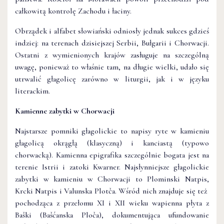
całkowitą kontrolę Zachodu i łaciny.
Obrządek i alfabet słowiański odniosły jednak sukces gdzieś
indziej: na terenach dzisiejszej Serbii, Bułgarii i Chorwacji.
Ostatni z wymienionych krajów zasługuje na szczególną
uwagę, ponieważ to właśnie tam, na długie wielki, udało się
utrwalić głagolicę zarówno w liturgii, jak i w języku
literackim.
Kamienne zabytki w Chorwacji
Najstarsze pomniki głagolickie to napisy ryte w kamieniu
głagolicą okrągłą (klasyczną) i kanciastą (typowo
chorwacką). Kamienna epigrafika szczególnie bogata jest na
terenie Istrii i zatoki Kwarner. Najsłynniejsze głagolickie
zabytki w kamieniu w Chorwacji to Plominski Natpis,
Krcki Natpis i Valunska Plotča. Wśród nich znajduje się też
pochodząca z przełomu XI i XII wieku wapienna płyta z
Baški (Bašćanska Ploča), dokumentująca ufundowanie