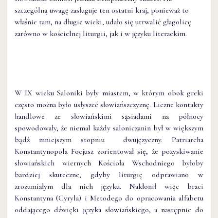
szczególną uwagę zasługuje ten ostatni kraj, ponieważ to
właśnie tam, na długie wieki, udało się utrwalić głagolicę
zarówno w kościelnej liturgii, jak i w języku literackim.
W IX wieku Saloniki były miastem, w którym obok greki
często można było usłyszeć słowiańszczyznę. Liczne kontakty
handlowe ze słowiańskimi sąsiadami na północy
spowodowały, że niemal każdy saloniczanin był w większym
bądź mniejszym stopniu dwujęzyczny. Patriarcha
Konstantynopola Focjusz zorientował się, że pozyskiwanie
słowiańskich wiernych Kościoła Wschodniego byłoby
bardziej skuteczne, gdyby liturgię odprawiano w
zrozumiałym dla nich języku. Nakłonił więc braci
Konstantyna (Cyryla) i Metodego do opracowania alfabetu
oddającego dźwięki języka słowiańskiego, a następnie do