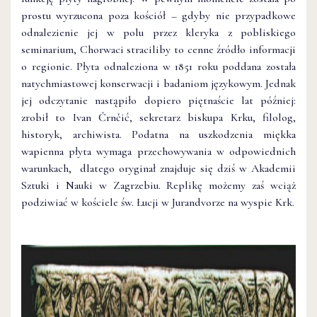
prostu wyrzucona poza kościół – gdyby nie przypadkowe
odnalezienie jej w polu przez kleryka z pobliskiego
seminarium, Chorwaci straciliby to cenne źródło informacji
o regionie. Płyta odnaleziona w 1851 roku poddana została
natychmiastowej konserwacji i badaniom językowym. Jednak
jej odczytanie nastąpiło dopiero piętnaście lat później:
zrobił to Ivan Črnčić, sekretarz biskupa Krku, filolog,
historyk, archiwista. Podatna na uszkodzenia miękka
wapienna płyta wymaga przechowywania w odpowiednich
warunkach, dlatego oryginał znajduje się dziś w Akademii
Sztuki i Nauki w Zagrzebiu. Replikę możemy zaś wciąż
podziwiać w kościele św. Łucji w Jurandvorze na wyspie Krk.