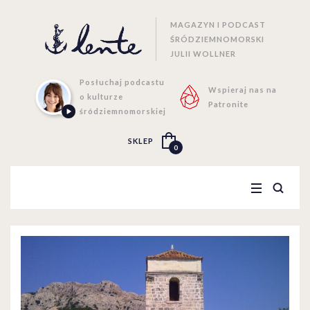
MAGAZYN I PODCAST
ŚRÓDZIEMNOMORSKI
JULII WOLLNER
Posłuchaj podcastu
Wspieraj nas na
o kulturze
Patronite
śródziemnomorskiej
SKLEP
0