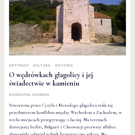
ARTYKUŁY
KULTURA
HISTORIA
O wędrówkach głagolicy i jej
świadectwie w kamieniu
AGNIESZKA JASIŃSKA
Stworzona przez Cyryla i Metodego głagolica stała się
przedmiotem konfliktu między Wschodem a Zachodem, w
wielu miejscach przegrywając z łaciną. Na terenach
dzisiejszej Serbii, Bułgarii i Chorwacji pierwszy alfabet
słowiański odniósł jednak bezsprzeczny sukces. Na