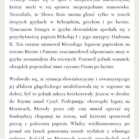
którzy mieli w tej sprawie nieprzejednane stanowisko.
Twierdzili, że Słowo Boże można głosić tylko w trzech
świętych językach: w hebrajskim, greckim i po łacinie.
Tymczasem liturgia w języku słowiańskim spotkała się z
przychylnością papieża Mikołaja I i jego następcy Hadriana
II. Ten ostatni mianował Metodego legatem papieskim na
terenie Moraw i Panonii oraz umożliwił odprawianie mszy w
języku zrozumiałym dla wiernych. Postawił jednak warunek:
obrządek poprzedzać musi czytanie Pisma po łacinie.
Wydawało się, ze sytuacja słowiańszczyzny i towarzyszącego
jej alfabetu głagolickiego ustabilizowała się w regionie na
dobre; był to jednak sukces krótkotrwały. Jeszcze w drodze
do Rzymu zmarł Cyryl. Podejmując obowiązki legata na
Morawach, Metody przez cały czas musiał opierać się
frankijskiej ekspansji na tereny, nad którymi sprawował
pieczę z polecenia papieża. Władcy wielkomorawscy po
ponad stu latach panowania zostali wydaleni z własnego
państwa. Kościół na Morawach powoli przechodził pod