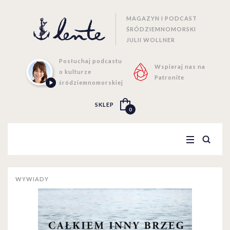
MAGAZYN I PODCAST
ŚRÓDZIEMNOMORSKI
JULII WOLLNER
Posłuchaj podcastu
Wspieraj nas na
o kulturze
Patronite
śródziemnomorskiej
SKLEP
0
WYWIADY