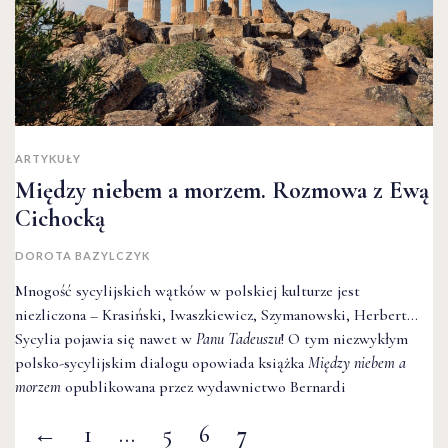
ARTYKUŁY
Między niebem a morzem. Rozmowa z Ewą
Cichocką
DOROTA BAZYLCZYK
Mnogość sycylijskich wątków w polskiej kulturze jest
niezliczona – Krasiński, Iwaszkiewicz, Szymanowski, Herbert...
Sycylia pojawia się nawet w
Panu Tadeuszu
! O tym niezwykłym
polsko-sycylijskim dialogu opowiada książka
Między niebem a
morzem
opublikowana przez wydawnictwo Bernardi
←
1
…
5
6
7