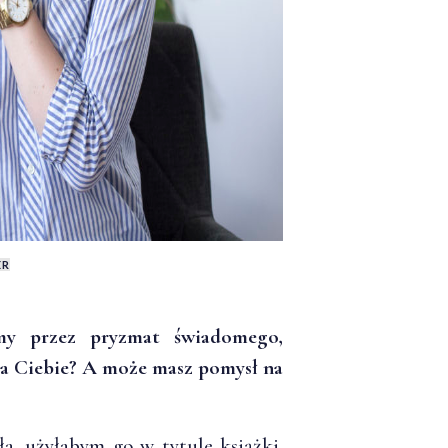
ER
my przez pryzmat świadomego,
la Ciebie? A może masz pomysł na
a, użyłabym go w tytule książki.