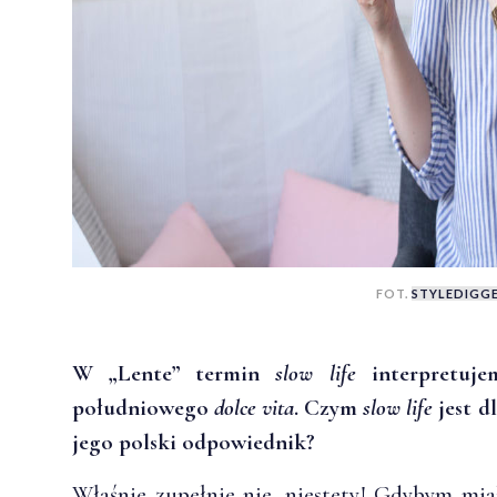
FOT.
STYLEDIGG
W „Lente” termin
slow life
interpretuje
południowego
dolce vita
. Czym
slow life
jest d
jego polski odpowiednik?
Właśnie zupełnie nie, niestety! Gdybym miał