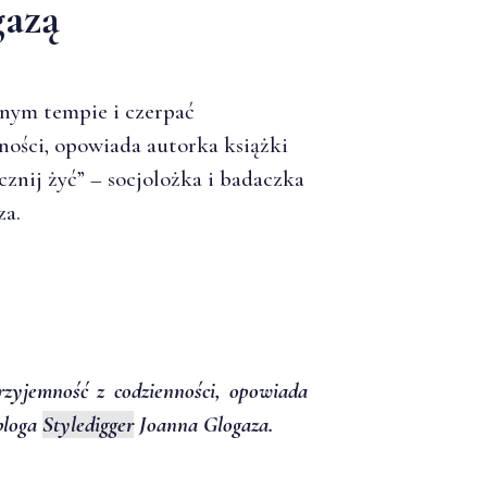
gazą
snym tempie i czerpać
ności, opowiada autorka książki
acznij żyć” – socjolożka i badaczka
za.
zyjemność z codzienności, opowiada
 bloga
Styledigger
Joanna Glogaza.