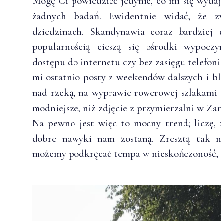
Mogę Ci powiedzieć jedynie, co mi się wydaj
żadnych badań. Ewidentnie widać, że z
dziedzinach. Skandynawia coraz bardziej
popularnością cieszą się ośrodki wypocz
dostępu do internetu czy bez zasięgu telefo
mi ostatnio posty z weekendów dalszych i bl
nad rzeką, na wyprawie rowerowej szlakami 
modniejsze, niż zdjęcie z przymierzalni w Zar
Na pewno jest więc to mocny trend; liczę, 
dobre nawyki nam zostaną. Zresztą tak n
możemy podkręcać tempa w nieskończoność, t