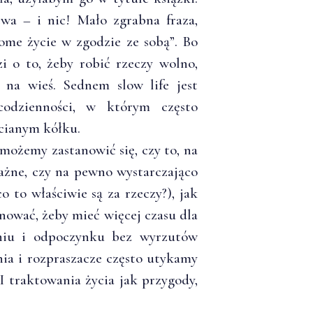
a – i nic! Mało zgrabna fraza,
dome życie w zgodzie ze sobą”. Bo
i o to, żeby robić rzeczy wolno,
ć na wieś. Sednem slow life jest
odzienności, w którym często
cianym kółku.
możemy zastanowić się, czy to, na
ażne, czy na pewno wystarczająco
o to właściwie są za rzeczy?), jak
ować, żeby mieć więcej czasu dla
eniu i odpoczynku bez wyrzutów
ia i rozpraszacze często utykamy
 traktowania życia jak przygody,