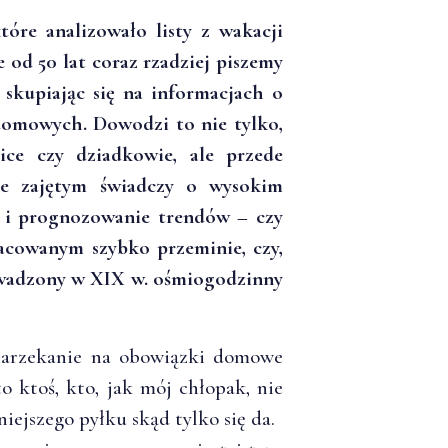
óre analizowało listy z wakacji
 od 50 lat coraz rzadziej piszemy
 skupiając się na informacjach o
domowych. Dowodzi to nie tylko,
ce czy dziadkowie, ale przede
ie zajętym świadczy o wysokim
ię i prognozowanie trendów – czy
racowanym szybko przeminie, czy,
rowadzony w XIX w. ośmiogodzinny
narzekanie na obowiązki domowe
o ktoś, kto, jak mój chłopak, nie
iejszego pyłku skąd tylko się da.