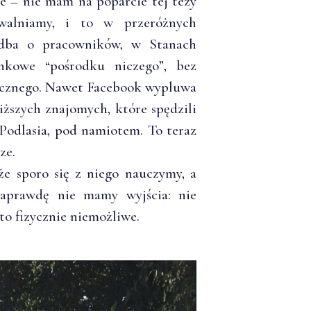
e – nie mam na poparcie tej tezy
walniamy, i to w przeróżnych
 dba o pracowników, w Stanach
ynkowe “pośrodku niczego”, bez
nicznego. Nawet Facebook wypluwa
iższych znajomych, które spędzili
Podlasia, pod namiotem. To teraz
ze.
że sporo się z niego nauczymy, a
aprawdę nie mamy wyjścia: nie
o fizycznie niemożliwe.