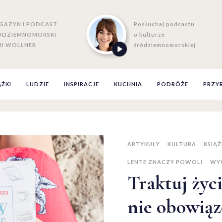
GAZYN I PODCAST
Posłuchaj podcastu
ÓDZIEMNOMORSKI
o kulturze
II WOLLNER
śródziemnomorskiej
ĄŻKI
LUDZIE
INSPIRACJE
KUCHNIA
PODRÓŻE
PRZY
ARTYKUŁY
KULTURA
KSIĄŻ
LENTE ZNACZY POWOLI
WY
Traktuj życi
nie obowią