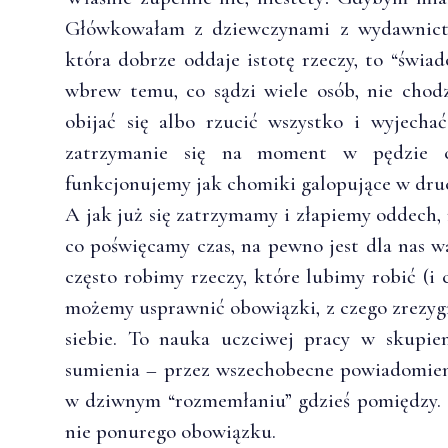
Główkowałam z dziewczynami z wydawnictw
która dobrze oddaje istotę rzeczy, to “świa
wbrew temu, co sądzi wiele osób, nie chodz
obijać się albo rzucić wszystko i wyjecha
zatrzymanie się na moment w pędzie c
funkcjonujemy jak chomiki galopujące w dru
A jak już się zatrzymamy i złapiemy oddech, 
co poświęcamy czas, na pewno jest dla nas w
często robimy rzeczy, które lubimy robić (i c
możemy usprawnić obowiązki, z czego zrezygn
siebie. To nauka uczciwej pracy w skupi
sumienia – przez wszechobecne powiadomien
w dziwnym “rozmemłaniu” gdzieś pomiędzy. I
nie ponurego obowiązku.