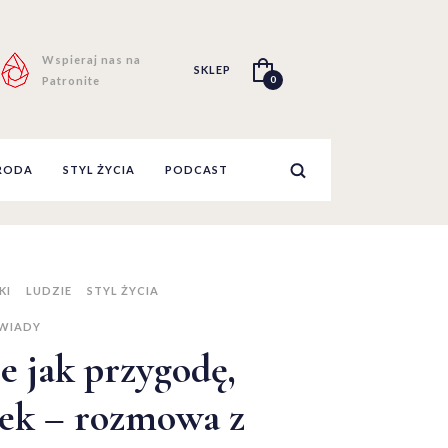
Wspieraj nas na
SKLEP
0
Patronite
RODA
STYL ŻYCIA
PODCAST
KI
LUDZIE
STYL ŻYCIA
WIADY
e jak przygodę,
zek – rozmowa z