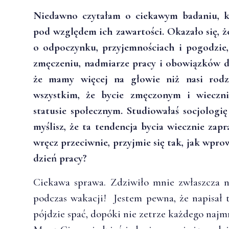
Niedawno czytałam o ciekawym badaniu, kt
pod względem ich zawartości. Okazało się, że
o odpoczynku, przyjemnościach i pogodzie,
zmęczeniu, nadmiarze pracy i obowiązków 
że mamy więcej na głowie niż nasi rodzi
wszystkim, że bycie zmęczonym i wieczn
statusie społecznym. Studiowałaś socjolog
myślisz, że ta tendencja bycia wiecznie zap
wręcz przeciwnie, przyjmie się tak, jak wp
dzień pracy?
Ciekawa sprawa. Zdziwiło mnie zwłaszcza 
podczas wakacji! Jestem pewna, że napisał t
pójdzie spać, dopóki nie zetrze każdego najmn