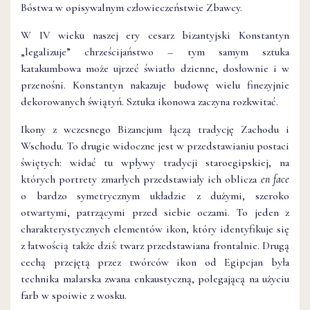
Bóstwa w opisywalnym człowieczeństwie Zbawcy.
W IV wieku naszej ery cesarz bizantyjski Konstantyn
„legalizuje” chrześcijaństwo – tym samym sztuka
katakumbowa może ujrzeć światło dzienne, dosłownie i w
przenośni. Konstantyn nakazuje budowę wielu finezyjnie
dekorowanych świątyń. Sztuka ikonowa zaczyna rozkwitać.
Ikony z wczesnego Bizancjum łączą tradycję Zachodu i
Wschodu. To drugie widoczne jest w przedstawianiu postaci
świętych: widać tu wpływy tradycji staroegipskiej, na
których portrety zmarłych przedstawiały ich oblicza
en face
o bardzo symetrycznym układzie z dużymi, szeroko
otwartymi, patrzącymi przed siebie oczami. To jeden z
charakterystycznych elementów ikon, który identyfikuje się
z łatwością także dziś: twarz przedstawiana frontalnie. Drugą
cechą przejętą przez twórców ikon od Egipcjan była
technika malarska zwana enkaustyczną, polegającą na użyciu
farb w spoiwie z wosku.