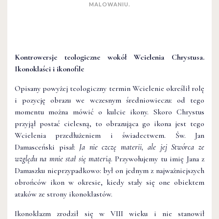
MALOWANIU.
Kontrowersje teologiczne wokół Wcielenia Chrystusa.
Ikonoklaści i ikonofile
Opisany powyżej teologiczny termin Wcielenie określił rolę
i pozycję obrazu we wczesnym średniowieczu: od tego
momentu można mówić o kulcie ikony. Skoro Chrystus
przyjął postać cielesną, to obrazująca go ikona jest tego
Wcielenia przedłużeniem i świadectwem. Św. Jan
Damasceński pisał:
Ja nie czczę materii, ale jej Stwórca ze
względu na mnie stał się materią
. Przywołujemy tu imię Jana z
Damaszku nieprzypadkowo: był on jednym z najważniejszych
obrońców ikon w okresie, kiedy stały się one obiektem
ataków ze strony ikonoklastów.
Ikonoklazm zrodził się w VIII wieku i nie stanowił