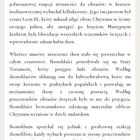
jednorazowej erupcji nienawiści do obrazów: w historii
średniowiecznej wybuchał kilkakrotnie. Jego inicjatorem był
cesarz Leon III, który nakazał zdjąć obraz Chrystusa ze ściany
swojego pałacu, aby zastąpić go krzyżem. Następnym
krokiem była likwidacja wszystkich wizerunków świętych i
wprowadzenie zakazu kultu ikon.
Wkrótce masowe niszczenie ikon stało się powszechne w
całym cesarstwie. Ikonoklaści powoływali się na Stary
Testament, który potępia kult obrazów. Według
ikonoklastów skłaniają one do bałwochwalstwa, które ma
swoje korzenie w praktykach pogańskich i pozwalają na
utożsamianie ikony z czczoną postacią. Według
przeciwników obrazów świętych było to nie do przyjęcia.
Ikonoklaści bezwarunkowo odrzucają materialne oblicze
Chrystusa wyrażone w dziele malarskim.
Ikonoklazm spotykał się jednak z gwałtowną reakcją
ikonofilów; każdy wybuch protestu ze strony przeciwników