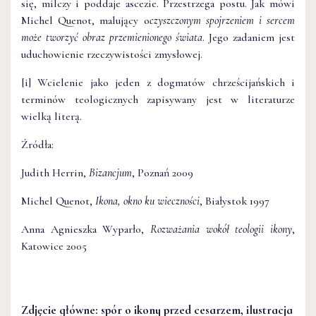
się, milczy i poddaje ascezie. Przestrzega postu. Jak mówi
Michel Quenot, malujący o
czyszczonym spojrzeniem i sercem
może tworzyć obraz przemienionego świata
. Jego zadaniem jest
uduchowienie rzeczywistości zmysłowej.
[i] Wcielenie jako jeden z dogmatów chrześcijańskich i
terminów teologicznych zapisywany jest w literaturze
wielką literą.
Źródła:
Judith Herrin,
Bizancjum
, Poznań 2009
Michel Quenot,
Ikona, okno ku wieczności
, Białystok 1997
Anna Agnieszka Wyparło,
Rozważania wokół teologii ikony
,
Katowice 2005
Zdjęcie główne: spór o ikony przed cesarzem, ilustracja