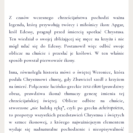
Z czasów wczesnego chrześcijaństwa pochodzi ważna
legenda, którą przywołują twórcy i miłośnicy ikon: Apgar,
król Edessy, pragnął przed śmiercią spotkać Chrystusa.
Ten wiedział o swojej zbliżającej się męce na krzyżu i nie
mógł udać się do Edessy. Postanowił więc odbić swoje
oblicze na chuście i przesłać je królowi. W ten właśnie
sposób powstał pierwowzór ikony.
Inna, równoległa historia mówi o świętej Weronice, która
podała Chrystusowi chustę, gdy Zbawiciel szedł z krzyżem
na śmierć. Połączenie łacińsko-greckie
vera eikon
(prawdziwy
obraz, prawdziwa ikona) tłumaczy genezę imienia tej
chrześcijańskiej świętej. Oblicze odbite na chuście,
stworzone „nie ludzką ręką”, czyli po grecku
acheiropoietos
,
to propotyp wszystkich przedstawień Chrystusa i świętych
w sztuce ikonowej, z którego najważniejszym elementem
wydaje się nadnaturalne pochodzenie i nieopisywalność