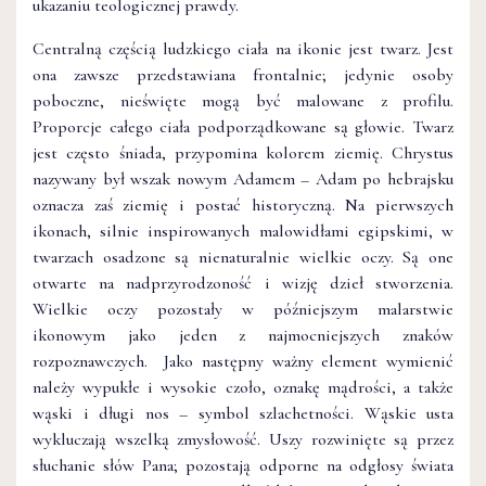
ukazaniu teologicznej prawdy.
Centralną częścią ludzkiego ciała na ikonie jest twarz. Jest
ona zawsze przedstawiana frontalnie; jedynie osoby
poboczne, nieświęte mogą być malowane z profilu.
Proporcje całego ciała podporządkowane są głowie. Twarz
jest często śniada, przypomina kolorem ziemię. Chrystus
nazywany był wszak nowym Adamem – Adam po hebrajsku
oznacza zaś ziemię i postać historyczną. Na pierwszych
ikonach, silnie inspirowanych malowidłami egipskimi, w
twarzach osadzone są nienaturalnie wielkie oczy. Są one
otwarte na nadprzyrodzoność i wizję dzieł stworzenia.
Wielkie oczy pozostały w późniejszym malarstwie
ikonowym jako jeden z najmocniejszych znaków
rozpoznawczych. Jako następny ważny element wymienić
należy wypukłe i wysokie czoło, oznakę mądrości, a także
wąski i długi nos – symbol szlachetności. Wąskie usta
wykluczają wszelką zmysłowość. Uszy rozwinięte są przez
słuchanie słów Pana; pozostają odporne na odgłosy świata