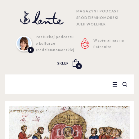
MAGAZYN I PODCAST
ŚRÓDZIEMNOMORSKI
JULII WOLLNER
Posłuchaj podcastu
Wspieraj nas na
o kulturze
Patronite
śródziemnomorskiej
SKLEP
0