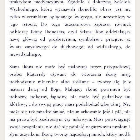
praktykom medytacyjnym. Zgodnie z doktryną Kościoła
Wschodniego, którą wyznawali ikonofile, obraz jest nie
tylko wizerunkiem oglądanego świętego, ale uczestniczy w
jego istocie. Do tego uczestnictwa zaprasza również
odbiorcę ikony. Ikonostas, czyli ściana ikon oddzielająca
nawę główną od prezbiterium, symbolizuje przejście ze
świata zmysłowego do duchowego, od widzialnego, do
niewidzialnego.
Sama ikona nie może być malowana przez przypadkową
osobę. Materiały używane do tworzenia ikony mają
pochodzenie mineralne albo roślinne – tworzy się je z
materii danej od Boga. Malujący ikonę powinien być
pobożny, pokorny, łagodny, nie może być gadatliwy ani
kłótliwy, a do swojej pracy musi podchodzić z bojaźnią. Nie
może się też zanadto śmiać, nieumiarkowanie jeść i pić; nie
ma prawa być zazdrosnym czy mściwym. Musi powściągnąć
swoje pragnienia, nie dać się ponieść negatywnym myślom i
złym uczynkom. Ikonę tworzy najczęściej mnich, który modli