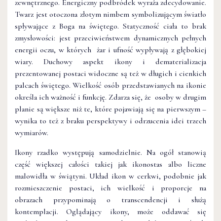
zewnętrznego. Energiczny podbródek wyraża zdecydowanie.
Twarz jest otoczona złotym nimbem symbolizującym światło
spływające z Boga na świętego. Statyczność ciała to brak
zmysłowości: jest przeciwieństwem dynamicznych pełnych
energii oczu, w których żar i ufność wypływają z głębokiej
wiary. Duchowy aspekt ikony i dematerializacja
prezentowanej postaci widoczne są też w długich i cienkich
palcach świętego. Wielkość osób przedstawianych na ikonie
określa ich ważność i funkcję. Zdarza się, że osoby w drugim
planie są większe niż te, które pojawiają się na pierwszym –
wynika to też z braku perspektywy i odrzucenia idei trzech
wymiarów.
Ikony rzadko występują samodzielnie. Na ogół stanowią
część większej całości takiej jak ikonostas albo liczne
malowidła w świątyni. Układ ikon w cerkwi, podobnie jak
rozmieszczenie postaci, ich wielkość i proporcje na
obrazach przypominają o transcendencji i służą
kontemplacji. Oglądający ikony, może oddawać się