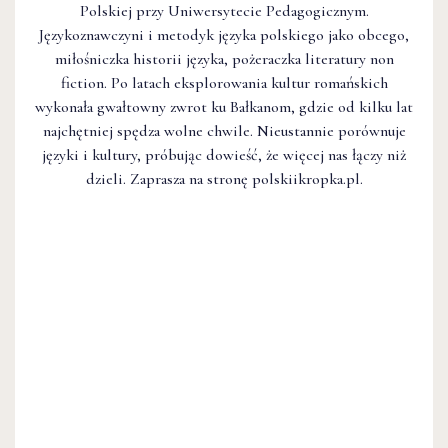
Polskiej przy Uniwersytecie Pedagogicznym.
Językoznawczyni i metodyk języka polskiego jako obcego,
miłośniczka historii języka, pożeraczka literatury non
fiction. Po latach eksplorowania kultur romańskich
wykonała gwałtowny zwrot ku Bałkanom, gdzie od kilku lat
najchętniej spędza wolne chwile. Nieustannie porównuje
języki i kultury, próbując dowieść, że więcej nas łączy niż
dzieli. Zaprasza na stronę polskiikropka.pl.