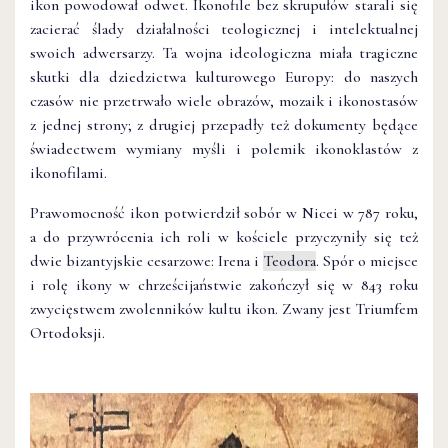
ikon powodował odwet. Ikonofile bez skrupułów starali się
zacierać ślady działalności teologicznej i intelektualnej
swoich adwersarzy. Ta wojna ideologiczna miała tragiczne
skutki dla dziedzictwa kulturowego Europy: do naszych
czasów nie przetrwało wiele obrazów, mozaik i ikonostasów
z jednej strony; z drugiej przepadły też dokumenty będące
świadectwem wymiany myśli i polemik ikonoklastów z
ikonofilami.
Prawomocność ikon potwierdził sobór w Nicei w 787 roku,
a do przywrócenia ich roli w kościele przyczyniły się też
dwie bizantyjskie cesarzowe: Irena i
Teodora
. Spór o miejsce
i rolę ikony w chrześcijaństwie zakończył się w 843 roku
zwycięstwem zwolenników kultu ikon. Zwany jest Triumfem
Ortodoksji.