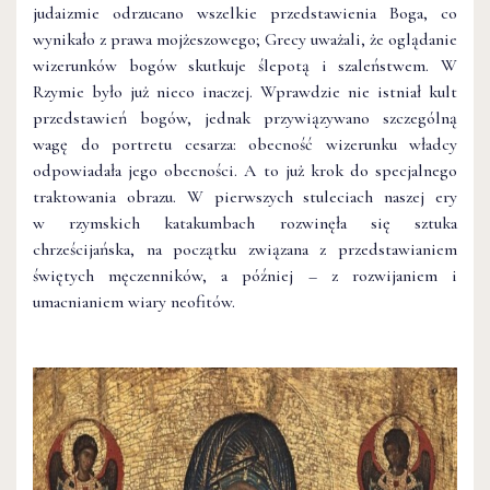
judaizmie odrzucano wszelkie przedstawienia Boga, co
wynikało z prawa mojżeszowego; Grecy uważali, że oglądanie
wizerunków bogów skutkuje ślepotą i szaleństwem. W
Rzymie było już nieco inaczej. Wprawdzie nie istniał kult
przedstawień bogów, jednak przywiązywano szczególną
wagę do portretu cesarza: obecność wizerunku władcy
odpowiadała jego obecności. A to już krok do specjalnego
traktowania obrazu. W pierwszych stuleciach naszej ery
w rzymskich katakumbach rozwinęła się sztuka
chrześcijańska, na początku związana z przedstawianiem
świętych męczenników, a później – z rozwijaniem i
umacnianiem wiary neofitów.