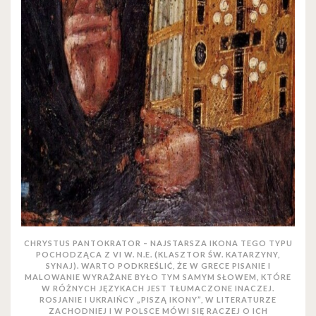
CHRYSTUS PANTOKRATOR – NAJSTARSZA IKONA TEGO TYPU
POCHODZĄCA Z VI W. N.E. (KLASZTOR ŚW. KATARZYNY,
SYNAJ). WARTO PODKREŚLIĆ, ŻE W GRECE PISANIE I
MALOWANIE WYRAŻANE BYŁO TYM SAMYM SŁOWEM, KTÓRE
W RÓŻNYCH JĘZYKACH JEST TŁUMACZONE INACZEJ.
ROSJANIE I UKRAIŃCY „PISZĄ IKONY”, W LITERATURZE
ZACHODNIEJ I W POLSCE MÓWI SIĘ RACZEJ O ICH