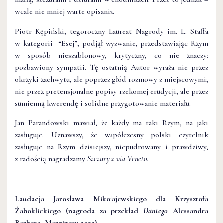
wcale nie mniej warte opisania.
Piotr Kępiński, tegoroczny Laureat Nagrody im. L. Staffa
w kategorii “Esej”, podjął wyzwanie, przedstawiając Rzym
w sposób nieszablonowy, krytyczny, co nie znaczy:
pozbawiony sympatii. Tę ostatnią Autor wyraża nie przez
okrzyki zachwytu, ale poprzez głód rozmowy z miejscowymi;
nie przez pretensjonalne popisy rzekomej erudycji, ale przez
sumienną kwerendę i solidne przygotowanie materiału.
Jan Parandowski mawiał, że każdy ma taki Rzym, na jaki
zasługuje. Uznawszy, że współczesny polski czytelnik
zasługuje na Rzym dzisiejszy, niepudrowany i prawdziwy,
z radością nagradzamy
Szczury z via Veneto
.
Laudacja Jarosława Mikołajewskiego dla Krzysztofa
Żaboklickiego (nagroda za przekład
Dantego
Alessandra
Barbero, Marginesy 2022)