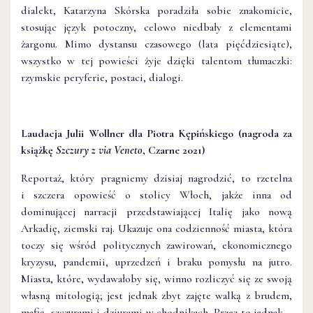
dialekt, Katarzyna Skórska poradziła sobie znakomicie,
stosując język potoczny, celowo niedbały z elementami
żargonu. Mimo dystansu czasowego (lata pięćdziesiąte),
wszystko w tej powieści żyje dzięki talentom tłumaczki:
rzymskie peryferie, postaci, dialogi.
Laudacja Julii Wollner dla Piotra Kępińskiego (nagroda za
książkę
Szczury z via Veneto
, Czarne 2021)
Reportaż, który pragniemy dzisiaj nagrodzić, to rzetelna
i szczera opowieść o stolicy Włoch, jakże inna od
dominującej narracji przedstawiającej Italię jako nową
Arkadię, ziemski raj. Ukazuje ona codzienność miasta, która
toczy się wśród politycznych zawirowań, ekonomicznego
kryzysu, pandemii, uprzedzeń i braku pomysłu na jutro.
Miasta, które, wydawałoby się, winno rozliczyć się ze swoją
własną mitologią; jest jednak zbyt zajęte walką z brudem,
mafią, szczurami i dziurami w chodnikach. Przez to jednak –