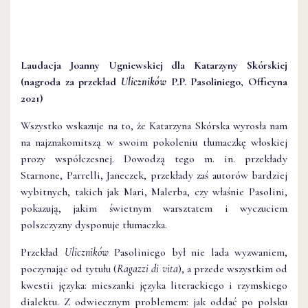
Laudacja Joanny Ugniewskiej dla Katarzyny Skórskiej
(nagroda za przekład
Uliczników
P.P. Pasoliniego, Officyna
2021)
Wszystko wskazuje na to, że Katarzyna Skórska wyrosła nam
na najznakomitszą w swoim pokoleniu tłumaczkę włoskiej
prozy współczesnej. Dowodzą tego m. in. przekłady
Starnone, Parrelli, Janeczek, przekłady zaś autorów bardziej
wybitnych, takich jak Mari, Malerba, czy właśnie Pasolini,
pokazują, jakim świetnym warsztatem i wyczuciem
polszczyzny dysponuje tłumaczka.
Przekład
Uliczników
Pasoliniego był nie lada wyzwaniem,
poczynając od tytułu (
Ragazzi di vita
), a przede wszystkim od
kwestii języka: mieszanki języka literackiego i rzymskiego
dialektu. Z odwiecznym problemem: jak oddać po polsku