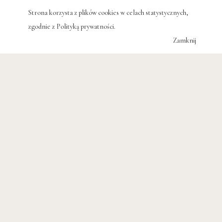
Strona korzysta z plików cookies w celach statystycznych,
zgodnie z
Polityką prywatności
.
Zamknij
#KATARZYNA SKÓRSKA
#KSIĄŻKI
#KRZYSZTOF ŻABOLICKI
#PIOTR KĘPIŃSKI
#LITERATURA
#NAGRODA LITERACKA IM. L. STAFFA
POWIĄZANE WPISY