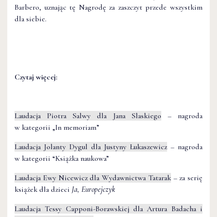
Barbero, uznając tę Nagrodę za zaszczyt przede wszystkim
dla siebie.
Czytaj więcej:
Laudacja Piotra Salwy dla Jana Slaskiego
– nagroda
w kategorii „In memoriam”
Laudacja Jolanty Dygul dla Justyny Łukaszewicz
– nagroda
w kategorii “K
siążka naukowa”
Laudacja Ewy Nicewicz dla Wydawnictwa Tatarak
–
za serię
książek dla dzieci
Ja, Europejczyk
Laudacja Tessy Capponi-Borawskiej dla Artura Badacha i