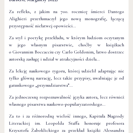
Za refleks, z jakim na 700. rocznicę śmierci Dantego
Alighieri przetłumaczył jego nową monografię, łączącą
przystępność niełatwej opowieści…
Za styl i poetykę przekładu, w którym ludziom oczytanym
w jego własnym pisarstwie, choćby w książkach
o Giovannim Boccacciu czy Carlo Goldonim, łatwo dostrzec
autorską zasługę i udział w atrakcyjności dzieła…
Za lekcję naukowego rygoru, której udzielił adaptując nie
tylko główną narrację, lecz także przypisy, uwalniając je od
gatunkowego „przynudziarstwa”…
Za jednoczesną rozpoznawalność języka autora, lecz również
własnego pisarstwa naukowo-popularyzatorskego…
Za to i za różnorodną wielość innego, Kapituła Nagrody
Literackiej im. Leopolda Staffa honoruje profesora
Krzysztofa Żaboklickiego za przekład książki Alessandra