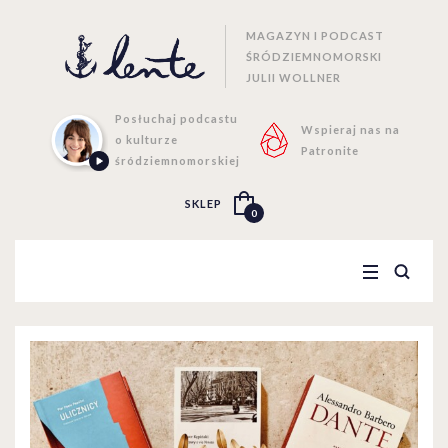
MAGAZYN I PODCAST
ŚRÓDZIEMNOMORSKI
JULII WOLLNER
Posłuchaj podcastu
Wspieraj nas na
o kulturze
Patronite
śródziemnomorskiej
SKLEP
0