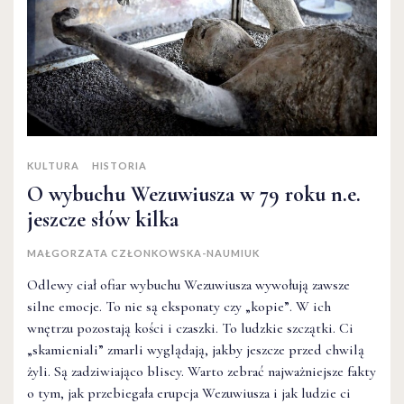
KULTURA
HISTORIA
O wybuchu Wezuwiusza w 79 roku n.e.
jeszcze słów kilka
MAŁGORZATA CZŁONKOWSKA-NAUMIUK
Odlewy ciał ofiar wybuchu Wezuwiusza wywołują zawsze
silne emocje. To nie są eksponaty czy „kopie”. W ich
wnętrzu pozostają kości i czaszki. To ludzkie szczątki. Ci
„skamieniali” zmarli wyglądają, jakby jeszcze przed chwilą
żyli. Są zadziwiająco bliscy. Warto zebrać najważniejsze fakty
o tym, jak przebiegała erupcja Wezuwiusza i jak ludzie ci