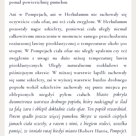
ponad powierzchnię pumeksu.
Ani w Pompejach, ani w Herkulanum nie zachowały się
oczywiście ciała ofiar, ani też ciała zwęglone. W Herkulanum
pozostały nagie szkielety, ponieważ ciała uległy niemal
całkowitemu zniszczeniu w momencie samego przechodzenia
rozżarzonej lawiny piroklastycznej o temperaturze około 500
stopni. W Pompejach ciała ofiar nie uległy spaleniu czy też
zwęgleniu z uwagi na dużo niższą temperaturę lawin
piroklastycznych. Uległy naturalnemu rozkładowi w
późniejszym okresie. W niższej warstwie lapilli zachowały
się same szkielety, zaś w wyższej warstwie bardzo drobnego
popiołu wokół szkieletów zachowały się puste miejsca po
oblepionych niegdyś pyłem ciałach.
Miasto pokryła
dwumetrowa warstwa drobnego popiołu, który nadciągnął w ślad
za falą żaru i oblepił dokładnie ciała ofiar. Ten popiół stwardniał.
Potem spadło jeszcze więcej pumeksu. Skryte w swoich ciepłych
jamach ciała sczezły, a razem z nimi, z biegiem stuleci, wszelka
pamięć, że istniało tutaj kiedyś miasto
(Robert Harris,
Pompeje
).