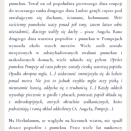
pumeksu. Trwał on od popołudnia pierwszego dnia erupcji
do wczesnego ranka drugiego dnia. Ludzie ginęli często pod
zawalającymi się dachami, ścianami, kolumnami.
Metr
sześcienny pumeksów waży ponad pół tony, zatem łatwo sobie
uświadomić, dlaczego waliły się dachy
– pisze Angela. Rano
drugiego dnia warstwa popiołów i pumeksu w Pompejach
wynosiła około trzech metrów. Wiele osób zostało
uwięzionych w zabarykadowanych zwałami pumeksu i
uszkodzonych domach, wiele udusiło się pyłem.
Oprócz
pumeksu Pompeje od razu pokryte zostały cienką warstwą popiołu.
Opadła okropna mgła, (…) widoczność zmniejszyła się do ledwie
ponad metra. Nie jest to jednak zwykła mgła: oczy pieką i
nieustannie łzawią, oddycha się z trudnością. (…) Każdy oddech
wywołuje pieczenie w gardle i płucach, ponieważ popiół składa się
z mikroskopijnych, ostrych okruchów wulkanicznych, które
podrażniają i ranią układ oddechowy
(A. Angela,
Pompeje…
).
Na Herkulanum, ze względu na kierunek wiatru, nie spadł
deszcz popiołów i pumeksu. Przez wiele lat naukowcy