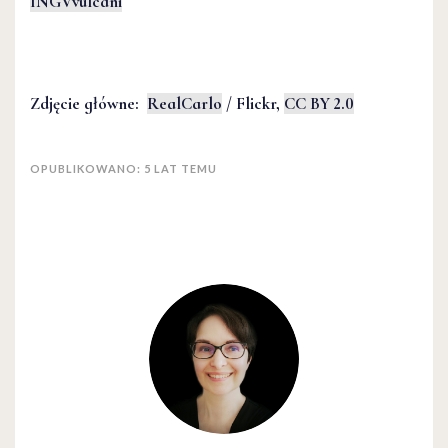
INGVvulcani
Zdjęcie główne:
RealCarlo
/ Flickr,
CC BY 2.0
OPUBLIKOWANO: 5 LAT TEMU