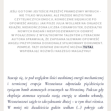
JEŚLI GOTOWI JESTEŚCIE PRZEŻYĆ PRAWDZIWY WYBUCH –
NIE TYLKO WULKANU, ALE PRZEDE WSZYSTKIM
CZYTELNICZYCH EMOCJI, KONIECZNIE SIĘGNIJCIE PO
OPOWIEŚĆ ANGELI. JAK PISZE JULIA WOLLNER NA OKŁADCE
KSIĄŻKI, NIESKOŃCZONA LICZBA CIEKAWOSTEK, DZIESIĄTKI
NOWYCH BADAŃ I NIESPODZIEWANYCH ODKRYĆ
W POŁĄCZENIU Z WYJĄTKOWYM TALENTEM LITERACKIM
AUTORA SPRAWIAJĄ, ŻE ZAPISANA SŁOWAMI OPOWIEŚĆ
ANGELI PRZYPOMINA DOSKONALE SFILMOWANY DOKUMENT.
POMPEJE. TRZY OSTATNIE DNI
KUPIĆ MOŻNA
TUTAJ
,
WSPIERAJĄC ROZWÓJ NASZEGO MAGAZYNU!
Szacuje się, że pod względem ilości uwolnionej energii mechanicznej
i termicznej erupcja Wezuwiusza odpowiada pięćdziesięciu
tysiącom bomb atomowych zrzuconych na Hiroszimę. Podczas gdy
eksplozja atomowa wyzwala swoją energię w ułamku sekundy,
Wezuwiuszowi zajęło to zdecydowanie dłużej – w tym tkwi różnica.
W mniej niż dwadzieścia godzin wulkan (…) pokryje całe