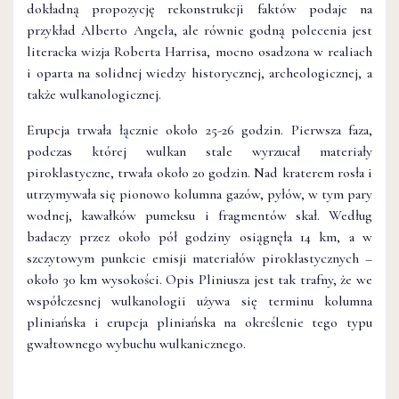
dokładną propozycję rekonstrukcji faktów podaje na
przykład Alberto Angela, ale równie godną polecenia jest
literacka wizja Roberta Harrisa, mocno osadzona w realiach
i oparta na solidnej wiedzy historycznej, archeologicznej, a
także wulkanologicznej.
Erupcja trwała łącznie około 25-26 godzin. Pierwsza faza,
podczas której wulkan stale wyrzucał materiały
piroklastyczne, trwała około 20 godzin. Nad kraterem rosła i
utrzymywała się pionowo kolumna gazów, pyłów, w tym pary
wodnej, kawałków pumeksu i fragmentów skał. Według
badaczy przez około pół godziny osiągnęła 14 km, a w
szczytowym punkcie emisji materiałów piroklastycznych –
około 30 km wysokości. Opis Pliniusza jest tak trafny, że we
współczesnej wulkanologii używa się terminu kolumna
pliniańska i erupcja pliniańska na określenie tego typu
gwałtownego wybuchu wulkanicznego.