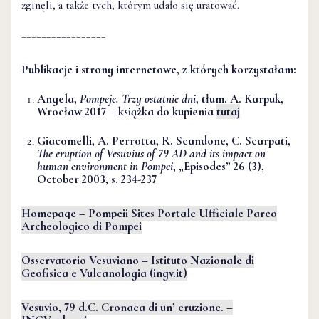
zginęli, a także tych, którym udało się uratować.
_________________
Publikacje i strony internetowe, z których korzystałam:
Angela,
Pompeje. Trzy ostatnie dni
, tłum. A. Karpuk,
Wrocław 2017 – książka do kupienia
tutaj
Giacomelli, A. Perrotta, R. Scandone, C. Scarpati,
The eruption of Vesuvius of 79 AD and its impact on
human environment in Pompei
, „Episodes” 26 (3),
October 2003, s. 234-237
Homepage – Pompeii Sites Portale Ufficiale Parco
Archeologico di Pompei
Osservatorio Vesuviano – Istituto Nazionale di
Geofisica e Vulcanologia (ingv.it)
Vesuvio, 79 d.C. Cronaca di un’ eruzione. –