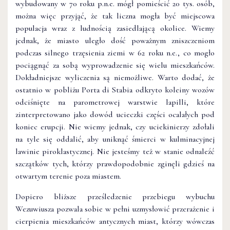
wybudowany w 70 roku p.n.e. mógł pomieścić 20 tys. osób,
można więc przyjąć, że tak liczna mogła być miejscowa
populacja wraz z ludnością zasiedlającą okolice. Wiemy
jednak, że miasto uległo dość poważnym zniszczeniom
podczas silnego trzęsienia ziemi w 62 roku n.e., co mogło
pociągnąć za sobą wyprowadzenie się wielu mieszkańców.
Dokładniejsze wyliczenia są niemożliwe. Warto dodać, że
ostatnio w pobliżu Porta di Stabia odkryto koleiny wozów
odciśnięte na parometrowej warstwie lapilli, które
zinterpretowano jako dowód ucieczki części ocalałych pod
koniec erupcji. Nie wiemy jednak, czy uciekinierzy zdołali
na tyle się oddalić, aby uniknąć śmierci w kulminacyjnej
lawinie piroklastycznej. Nie jesteśmy też w stanie odnaleźć
szczątków tych, którzy prawdopodobnie zginęli gdzieś na
otwartym terenie poza miastem.
Dopiero bliższe prześledzenie przebiegu wybuchu
Wezuwiusza pozwala sobie w pełni uzmysłowić przerażenie i
cierpienia mieszkańców antycznych miast, którzy wówczas