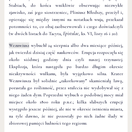
Stabiach, do końca wnikliwie obserwując niezwykłe
zjawisko, zaś jego siostrzeniec, Pliniusz Młodszy, przeżył i,
opierając się między innymi na notatkach wuja, przekazał
potomności to, co obaj zaobserwowali i czego doświadczyli
(w dwóch listach do Tacyta,
Epistulae
, ks. VI, listy 16 i 20).
Wezuwiusz
wybuchł 24 sierpnia albo dwa miesiące później,
jak twierdzi dzisiaj część naukowców. Erupcja rozpoczęła się
około siódmej godziny dnia czyli naszej trzynastej.
Eksplozja, która nastąpiła po bardzo długim okresie
nieaktywności wulkanu, była wyjątkowo silna. Krater
Wezuwiusza był solidnie „zakorkowany” skamieniałą lawą,
porastała go roślinność, przez stulecia nie wydobywał się z
niego żaden dym. Poprzedni wybuch o podobnej mocy miał
miejsce około 1800 roku p.n.e.; kilka słabszych erupcji
wystąpiło jeszcze później, ale nie w okresie istnienia miasta,
na tyle dawno, że nie pozostały po nich żadne ślady w
zbiorowej pamięci ludności tego regionu.