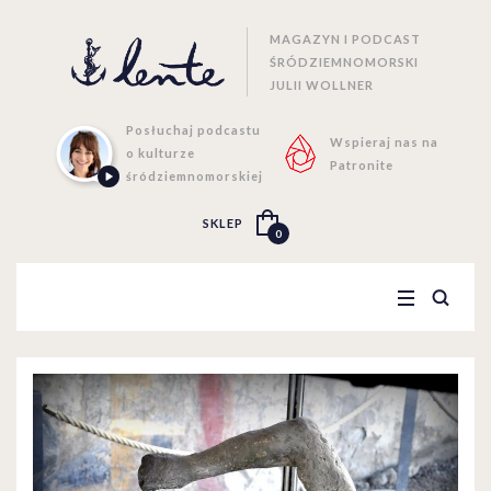
MAGAZYN I PODCAST
ŚRÓDZIEMNOMORSKI
JULII WOLLNER
Posłuchaj podcastu
Wspieraj nas na
o kulturze
Patronite
śródziemnomorskiej
SKLEP
0