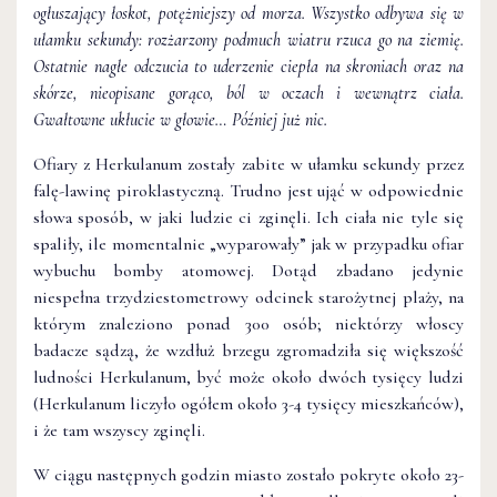
ogłuszający łoskot, potężniejszy od morza. Wszystko odbywa się w
ułamku sekundy: rozżarzony podmuch wiatru rzuca go na ziemię.
Ostatnie nagłe odczucia to uderzenie ciepła na skroniach oraz na
skórze, nieopisane gorąco, ból w oczach i wewnątrz ciała.
Gwałtowne ukłucie w głowie… Później już nic.
Ofiary z Herkulanum zostały zabite w ułamku sekundy przez
falę-lawinę piroklastyczną. Trudno jest ująć w odpowiednie
słowa sposób, w jaki ludzie ci zginęli. Ich ciała nie tyle się
spaliły, ile momentalnie „wyparowały” jak w przypadku ofiar
wybuchu bomby atomowej. Dotąd zbadano jedynie
niespełna trzydziestometrowy odcinek starożytnej plaży, na
którym znaleziono ponad 300 osób; niektórzy włoscy
badacze sądzą, że wzdłuż brzegu zgromadziła się większość
ludności Herkulanum, być może około dwóch tysięcy ludzi
(Herkulanum liczyło ogółem około 3-4 tysięcy mieszkańców),
i że tam wszyscy zginęli.
W ciągu następnych godzin miasto zostało pokryte około 23-