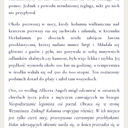
pomoc. Jednak z powodu utrudnionej żeglugi, nikt po nich
nie przypływał.
Około pierwszej w nocy, kiedy kolumna wulkaniczna nad
kraterem pierwszy raz się zachwiała i załamała, w kierunku
Herkulanum po zboczach zeszła zabójcza lawina
piroklastyczna, której nadano numer
Surge 1
. Składała się
głównie z gazów i pyłu, nie porywała ze sobą masywnych
odłamków skalnych czy kamieni, była więc lekka i szybka. Jej
prędkość wynosiła około 100 km na godzinę, a temperatura
w środku wahała się od 500 do 600 stopni. Ten rozżarzony
podmuch dotarł do plaży i zabił tam wszystkich.
Oto, co według Alberta Angeli mógł odczuwać w ostatnich
chwilach życia jeden z mężczyzn czuwających na brzegu:
Niespodziewanie legionista coś poczuł. Obraca się w stronę
Wezuwiusza. Zniknął! Kolumna erupcyjna również. W ich miejscu
jest tylko czerń nocy, przeszywana czerwonymi przebłyskami.
Hałas uderzających okiennic nasila się, w końcu przeradza się w