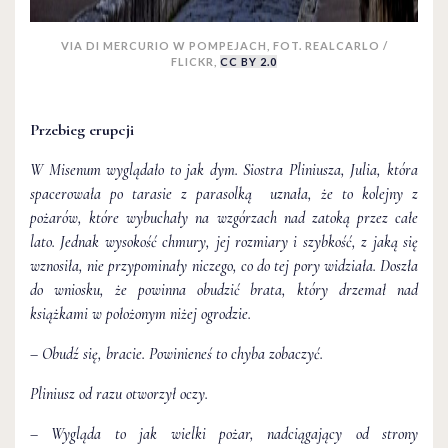
VIA DI MERCURIO W POMPEJACH, FOT. REALCARLO /
FLICKR,
CC BY 2.0
Przebieg erupcji
W Misenum wyglądało to jak dym. Siostra Pliniusza, Julia, która
spacerowała po tarasie z parasolką uznała, że to kolejny z
pożarów, które wybuchały na wzgórzach nad zatoką przez całe
lato. Jednak wysokość chmury, jej rozmiary i szybkość, z jaką się
wznosiła, nie przypominały niczego, co do tej pory widziała. Doszła
do wniosku, że powinna obudzić brata, który drzemał nad
książkami w położonym niżej ogrodzie.
– Obudź się, bracie. Powinieneś to chyba zobaczyć.
Pliniusz od razu otworzył oczy.
– Wygląda to jak wielki pożar, nadciągający od strony