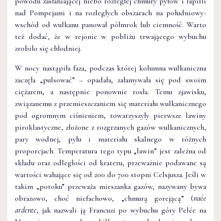
powodu zasłaniającej niebo rozległej chmury pyłów i lapilli
nad Pompejami i na rozległych obszarach na południowy-
wschód od wulkanu panował półmrok lub ciemność. Warto
też dodać, że w rejonie w pobliżu trwającego wybuchu
zrobiło się chłodniej.
W nocy nastąpiła faza, podczas której kolumna wulkaniczna
zaczęła „pulsować” – opadała, załamywała się pod swoim
ciężarem, a następnie ponownie rosła. Temu zjawisku,
związanemu z przemieszczaniem się materiału wulkanicznego
pod ogromnym ciśnieniem, towarzyszyły pierwsze lawiny
piroklastyczne, złożone z rozgrzanych gazów wulkanicznych,
pary wodnej, pyłu i materiału skalnego w różnych
proporcjach. Temperatura tego typu „lawin” jest zależna od
składu oraz odległości od krateru, przeważnie podawane są
wartości wahające się od 200 do 700 stopni Celsjusza. Jeśli w
takim „potoku” przeważa mieszanka gazów, nazywany bywa
obrazowo, choć niefachowo, „chmurą gorejącą” (
nuée
ardente
, jak nazwali ją Francuzi po wybuchu góry Pelée na