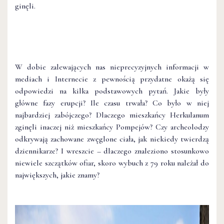
ginęli.
W dobie zalewających nas nieprecyzyjnych informacji w
mediach i Internecie z pewnością przydatne okażą się
odpowiedzi na kilka podstawowych pytań. Jakie były
główne fazy erupcji? Ile czasu trwała? Co było w niej
najbardziej zabójczego? Dlaczego mieszkańcy Herkulanum
zginęli inaczej niż mieszkańcy Pompejów? Czy archeolodzy
odkrywają zachowane zwęglone ciała, jak niekiedy twierdzą
dziennikarze? I wreszcie – dlaczego znaleziono stosunkowo
niewiele szczątków ofiar, skoro wybuch z 79 roku należał do
największych, jakie znamy?