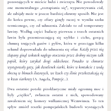
pozostających w mieście ludzi i zwierzęta. Nie powodowały
one momentalnego „roztapiania się”, wyparowywania ciał,
ale zabijały może w jeszcze bardziej okrutny sposób. Nie jest
do końca pewne, czy ofiary ginęły raczej w wyniku szoku
termicznego, czy od uduszenia. Zależało to od temperatury
lawiny. Według części badaczy pierwsza z trzech ostatnich
lawin była przemieszczającą się szybko i cicho, gorącą
chmurą trujących gazów i pyłów, która w przeciągu kilku
sekund doprowadzała do uduszenia się ofiar.
Każdy przez nią
złapany ginął wskutek nagłego otoczenia przez drobny niczym talk
popiół, który zatykał drogi oddechowe. Ponadto w chmurze
występowały gazy, jak dwutlenek siarki, które w kontakcie z wodą
obecną w błonach śluzowych, we łzach czy ślinie przekształcają się
w kwas siarkowy
(A. Angela,
Pompeje…
).
Dwa ostatnie potoki piroklastyczne miały ogromną moc i
były „ciężkie”, zwłaszcza ostatni z nich, spowodowany
zawaleniem się komory wulkanicznej Wezuwiusza. To ten
spływ zmiótł resztki pompejańskich budowli wystających