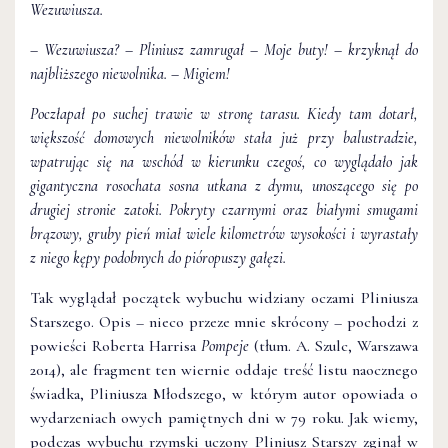
Wezuwiusza.
– Wezuwiusza? – Pliniusz zamrugał – Moje buty! – krzyknął do
najbliższego niewolnika. – Migiem!
Poczłapał po suchej trawie w stronę tarasu. Kiedy tam dotarł,
większość domowych niewolników stała już przy balustradzie,
wpatrując się na wschód w kierunku czegoś, co wyglądało jak
gigantyczna rosochata sosna utkana z dymu, unoszącego się po
drugiej stronie zatoki. Pokryty czarnymi oraz białymi smugami
brązowy, gruby pień miał wiele kilometrów wysokości i wyrastały
z niego kępy podobnych do pióropuszy gałęzi.
Tak wyglądał początek wybuchu widziany oczami Pliniusza
Starszego. Opis – nieco przeze mnie skrócony – pochodzi z
powieści Roberta Harrisa
Pompeje
(tłum. A. Szulc, Warszawa
2014), ale fragment ten wiernie oddaje treść listu naocznego
świadka, Pliniusza Młodszego, w którym autor opowiada o
wydarzeniach owych pamiętnych dni w 79 roku. Jak wiemy,
podczas wybuchu rzymski uczony Pliniusz Starszy zginął w