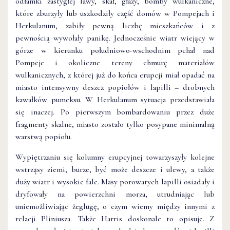
odłamki zastygłej lawy, skał, głazy, bomby wulkaniczne,
które zburzyły lub uszkodziły część domów w Pompejach i
Herkulanum, zabiły pewną liczbę mieszkańców i z
pewnością wywołały panikę. Jednocześnie wiatr wiejący w
górze w kierunku południowo-wschodnim pchał nad
Pompeje i okoliczne tereny chmurę materiałów
wulkanicznych, z której już do końca erupcji miał opadać na
miasto intensywny deszcz popiołów i lapilli – drobnych
kawałków pumeksu. W Herkulanum sytuacja przedstawiała
się inaczej. Po pierwszym bombardowaniu przez duże
fragmenty skalne, miasto zostało tylko posypane minimalną
warstwą popiołu.
Wypiętrzaniu się kolumny erupcyjnej towarzyszyły kolejne
wstrząsy ziemi, burze, być może deszcze i ulewy, a także
duży wiatr i wysokie fale. Masy porowatych lapilli osiadały i
dryfowały na powierzchni morza, utrudniając lub
uniemożliwiając żeglugę, o czym wiemy między innymi z
relacji Pliniusza. Także Harris doskonale to opisuje. Z