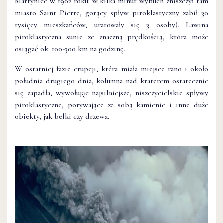
Martynice w 1902 roku: w kilka minut wybuch zniszczył tam
miasto Saint Pierre, gorący spływ piroklastyczny zabił 30
tysięcy mieszkańców, uratowały się 3 osoby). Lawina
piroklastyczna sunie ze znaczną prędkością, która może
osiągać ok. 100-300 km na godzinę.
W ostatniej fazie erupcji, która miała miejsce rano i około
południa drugiego dnia, kolumna nad kraterem ostatecznie
się zapadła, wywołując najsilniejsze, niszczycielskie spływy
piroklastyczne, porywające ze sobą kamienie i inne duże
obiekty, jak belki czy drzewa.