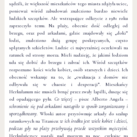
sądzili, że większość mieszkańców tego miasta zdążyła uciec,
ponieważ wśród zabudowań znaleziono bardzo niewiele
ludzkich szczątków. Ale wstrząsające odkrycie z 1981 roku
zaprzeczyło temu. Na plaży, obecnie dość odległej od
brzegu, oraz pod arkadami, gdzie znajdowały się „doki”
łodzi, znaleziono dużą grupę poskręcanych, często
splątanych szkieletów. Ludzie ci najwyraźniej oczekiwali na
ratunek od strony morza. Mieli nadzieję, że jakimś łodziom
uda się dobić do brzegu i zabrać ich. Wśród szczątków
rozpoznano kości wielu kobiet, osób starszych i dzieci. Ich
obecność wskazuje na to, że „ewakuacja z domów nie
odbywała się w chaosie i desperacji”. Mieszkańcy
Herkulanum nie musieli brnąć przez zwały lapilli, dusząc się
od opadającego pyłu.
Co więcej
– pisze Alberto Angela –
schronienie się pod arkadami nastąpiło w sposób zorganizowany i
uporządkowany
. Włoski autor przyrównuje arkady do szalup
ratunkowych na Titanicu:
w ich środku jest wiele kobiet i dzieci,
podczas gdy na plaży przebywają przede wszystkim mężczyźni.
Herkulańczycy zostali nad morzem na noc, czekając na