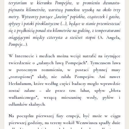
terytorium w kierunku Pompejów, w promieniu dwunastu-
piętnastu kilometrów, warstwą pumeksu wysoką na około trzy
metry. Wytworzy parzące „lawiny” popiołów, cząsteczek i gazów,
spływy i potoki piroklastyczne (…), będące w stanie przemieszczać
się z prędkością ponad stu kilometrów na godzinę, z temperaturami
osiągającymi między czterysta a sześćset stopni
(A. Angela,
Pompeje…
).
W Internecie i mediach można wciąż natrafić na irytujące
twierdzenie o „zalanych lawą Pompejach”. Tymczasem lawa
w potocznym rozumieniu, w postaci płynnej masy
„roztopionej” skały, nie zalała Pompejów. Ani nawet
Herkulanum, które według części badaczy mogło wprawdzie
zostać zalane – ale przez tzw. lahar, spływ „błota
wulkanicznego”, wrzącą mieszaninę wody, pyłów i
odłamków skalnych.
Na początku pierwszej fazy erupcji, być może w ciągu
pierwszej godziny, na tereny wokół Wezuwiusza spadły duże