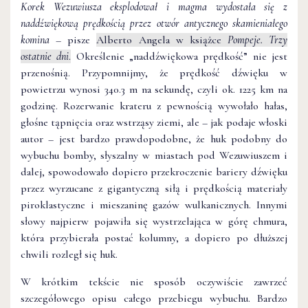
Korek Wezuwiusza eksplodował i magma wydostała się z
naddźwiękową prędkością przez otwór antycznego skamieniałego
komina
– pisze
Alberto Angela w książce
Pompeje. Trzy
ostatnie dni
.
Określenie „naddźwiękowa prędkość” nie jest
przenośnią. Przypomnijmy, że prędkość dźwięku w
powietrzu wynosi 340.3 m na sekundę, czyli ok. 1225 km na
godzinę. Rozerwanie krateru z pewnością wywołało hałas,
głośne tąpnięcia oraz wstrząsy ziemi, ale – jak podaje włoski
autor – jest bardzo prawdopodobne, że huk podobny do
wybuchu bomby, słyszalny w miastach pod Wezuwiuszem i
dalej, spowodowało dopiero przekroczenie bariery dźwięku
przez wyrzucane z gigantyczną siłą i prędkością materiały
piroklastyczne i mieszaninę gazów wulkanicznych. Innymi
słowy najpierw pojawiła się wystrzelająca w górę chmura,
która przybierała postać kolumny, a dopiero po dłuższej
chwili rozległ się huk.
W krótkim tekście nie sposób oczywiście zawrzeć
szczegółowego opisu całego przebiegu wybuchu. Bardzo