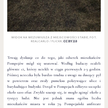
WIDOK NA WEZUWIUSZA Z MIEJSCOWOŚCI STABIE, FOT.
REALCARLO / FLICKR,
CC BY 2.0
Trwają dyskusje co do tego, jaki odsetek mieszkańców
Pompejów mógł się uratować. Według badaczy ocaleli
głównie ci, którzy uciekli w ciągu pierwszych 2-3 godzin.
Później ucieczka była bardzo trudna z uwagi na duszący pył
w powietrzu oraz zwały pumeksu pokrywające ulice i
barykadujące budynki. Dotąd w Pompejach odkryto szczątki
około 1200 ofiar. Zwykle szacuje się, że mogło zginąć około 2
tysięcy ludzi. Nie jest jednak znana ogólna liczba
mieszkańców miasta w roku 79. Pompejański amfiteatr