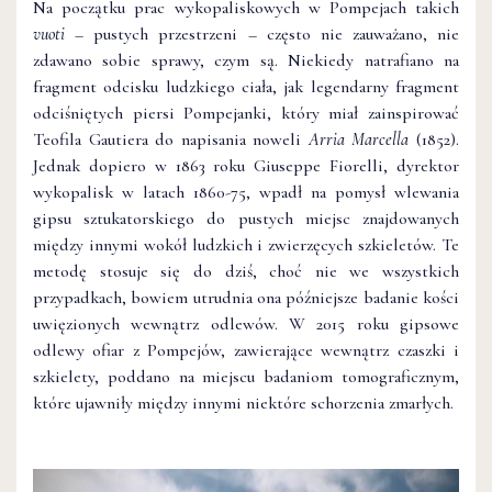
Na początku prac wykopaliskowych w Pompejach takich
vuoti
– pustych przestrzeni – często nie zauważano, nie
zdawano sobie sprawy, czym są. Niekiedy natrafiano na
fragment odcisku ludzkiego ciała, jak legendarny fragment
odciśniętych piersi Pompejanki, który miał zainspirować
Teofila Gautiera do napisania noweli
Arria Marcella
(1852).
Jednak dopiero w 1863 roku Giuseppe Fiorelli, dyrektor
wykopalisk w latach 1860-75, wpadł na pomysł wlewania
gipsu sztukatorskiego do pustych miejsc znajdowanych
między innymi wokół ludzkich i zwierzęcych szkieletów. Te
metodę stosuje się do dziś, choć nie we wszystkich
przypadkach, bowiem utrudnia ona późniejsze badanie kości
uwięzionych wewnątrz odlewów. W 2015 roku gipsowe
odlewy ofiar z Pompejów, zawierające wewnątrz czaszki i
szkielety, poddano na miejscu badaniom tomograficznym,
które ujawniły między innymi niektóre schorzenia zmarłych.