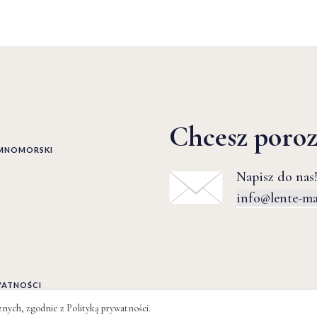
Chcesz poro
EMNOMORSKI
Napisz do nas!
info@lente-m
WATNOŚCI
cznych, zgodnie z
Polityką prywatności
.