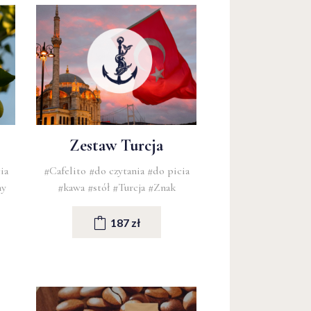
Zestaw Turcja
ia
#Cafelito
#do czytania
#do picia
hy
#kawa
#stół
#Turcja
#Znak
187 zł