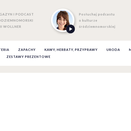
GAZYN I PODCAST
Posłuchaj podcastu
ÓDZIEMNOMORSKI
o kulturze
II WOLLNER
śródziemnomorskiej
TERIA
ZAPACHY
KAWY, HERBATY, PRZYPRAWY
URODA
ZESTAWY PREZENTOWE