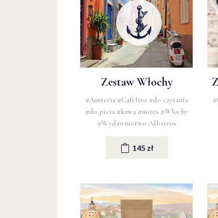
Zestaw Włochy
Z
#Austeria
#Cafelito
#do czytania
#
#do picia
#kawa
#notes
#Włochy
#Wydawnictwo Albatros
145 zł