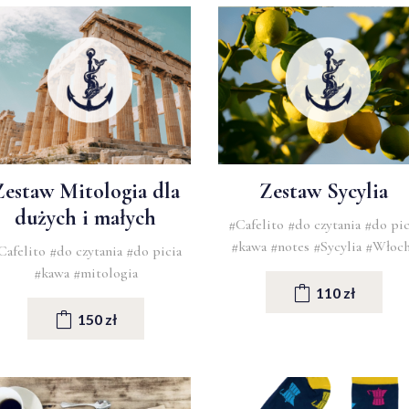
Zestaw Mitologia dla
Zestaw Sycylia
dużych i małych
#Cafelito
#do czytania
#do pic
#kawa
#notes
#Sycylia
#Włoc
Cafelito
#do czytania
#do picia
#kawa
#mitologia
110 zł
150 zł