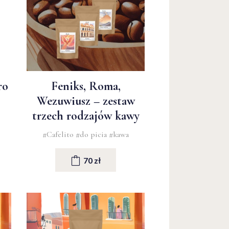
ro
Feniks, Roma,
Wezuwiusz – zestaw
trzech rodzajów kawy
#Cafelito
#do picia
#kawa
70 zł