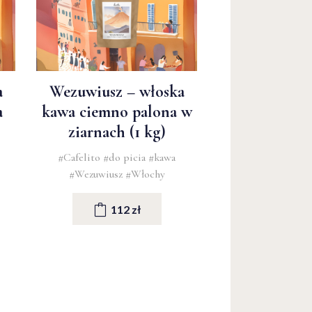
a
Wezuwiusz – włoska
a
kawa ciemno palona w
ziarnach (1 kg)
#Cafelito
#do picia
#kawa
#Wezuwiusz
#Włochy
112 zł