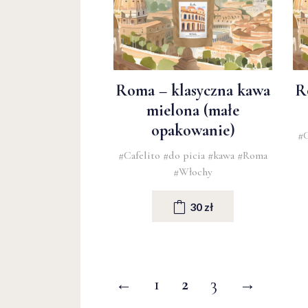
Roma – klasyczna kawa
R
mielona (małe
opakowanie)
#C
#Cafelito
#do picia
#kawa
#Roma
#Włochy
30 zł
←
1
2
3
→