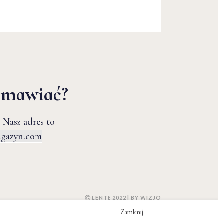
zmawiać?
 Nasz adres to
agazyn.com
Ⓒ LENTE 2022 | BY
WIZJO
Zamknij