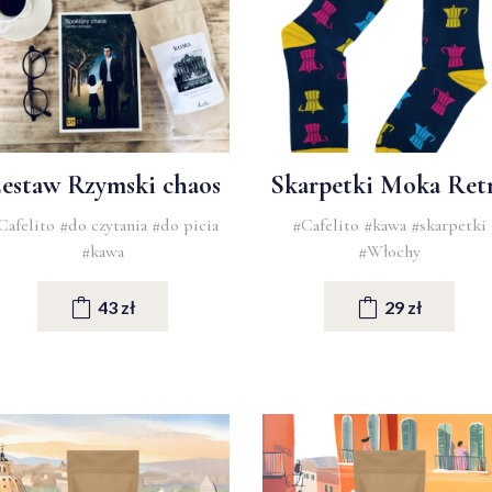
estaw Rzymski chaos
Skarpetki Moka Ret
Cafelito
#do czytania
#do picia
#Cafelito
#kawa
#skarpetki
#kawa
#Włochy
43 zł
29 zł