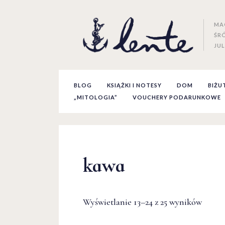
MA
ŚR
JUL
BLOG
KSIĄŻKI I NOTESY
DOM
BIŻU
„MITOLOGIA”
VOUCHERY PODARUNKOWE
kawa
Wyświetlanie 13–24 z 25 wyników