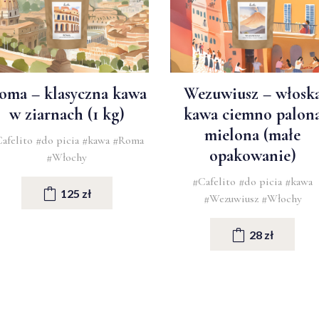
oma – klasyczna kawa
Wezuwiusz – włosk
w ziarnach (1 kg)
kawa ciemno palon
mielona (małe
afelito
#do picia
#kawa
#Roma
opakowanie)
#Włochy
#Cafelito
#do picia
#kawa
125 zł
#Wezuwiusz
#Włochy
28 zł