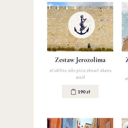
Zestaw Jerozolima
#Cafelito
#do picia
#Izrael
#kawa
#stół
#
190 zł