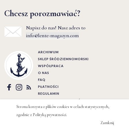
Chcesz porozmawiać?
Napisz do nas! Nasz adres to
info@lente-magazyn.com
ARCHIWUM
SKLEP ŚRÓDZIEMNOMORSKI
WSPÓŁPRACA
O NAS
FAQ
PŁATNOŚCI
REGULAMIN
POLITYKA PRYWATNOŚCI
Strona korzysta z plików cookies w celach statystycznych,
zgodnie z
Polityką prywatności
.
Ⓒ LENTE 2022 | BY
WIZJO
Zamknij