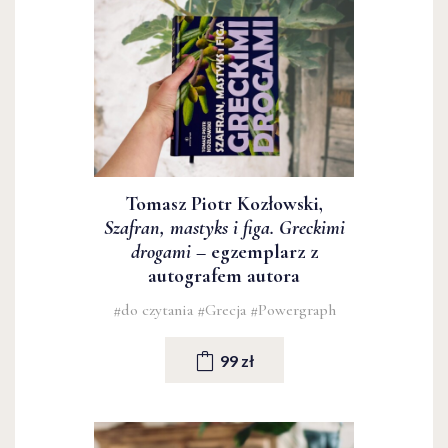
Tomasz Piotr Kozłowski,
Szafran, mastyks i figa. Greckimi
drogami
– egzemplarz z
autografem autora
#do czytania
#Grecja
#Powergraph
99 zł