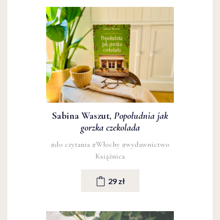
Sabina Waszut,
Popołudnia jak
gorzka czekolada
#do czytania
#Włochy
#wydawnictwo
Książnica
29 zł