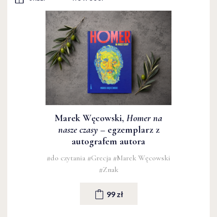
Marek Węcowski,
Homer na
nasze czasy
– egzemplarz z
autografem autora
#do czytania
#Grecja
#Marek Węcowski
#Znak
99 zł