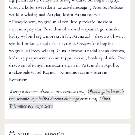
Egipcjan ludzie otrzymali oliwę w darze od bogini Izydy.
Grecy z kolei twierdzili, że zawdzięczają ją Atenie. Podczas
walki o władzę nad Attyką, którą Atena toczyła
z Posejdonem, wygrać miał ten, kto przekaże ludziom
najcenniejszy dar. Posejdon ofiarował wspaniałego rumaka,
który wyłonił się z morskich fal, Atena zaś – drzewo oliwne,
symbol pokoju, mądrości i sytości. Oczywiście bogini
wygrała, a Grecy wierzą, że na Akropolu nadal rosną drzewa,
które są praprawnuczkami tej pierwszej, boskiej oliwki. Pod
drzewem oliwnym narodzili się m.in. Artemida i Apollo,
a także założyciel Rzymu – Romulus razem z bratem
Remusem.
Więcej o drzewie oliwnym przeczytasz tutaj:
Oliwna gałązka otuli
twe skronie
.
Symbolika drzewa oliwnego
oraz tutaj:
Oliwa.
Tajemnice płynnego złota
SKLEP
NOWOŚCI