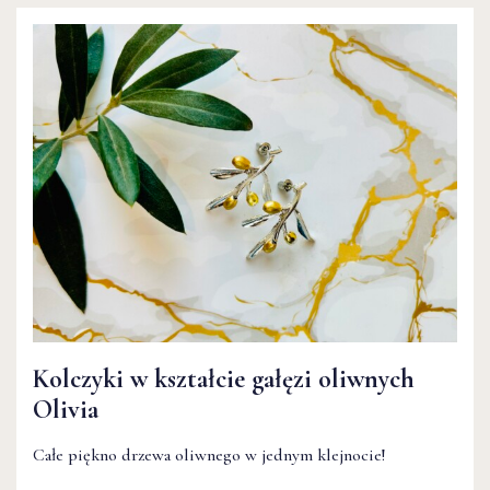
Kolczyki w kształcie gałęzi oliwnych
Kolczyki w kształcie gałęzi oliwnych
Olivia
Olivia
Całe piękno drzewa oliwnego w jednym klejnocie!
Całe piękno drzewa oliwnego w jednym klejnocie!