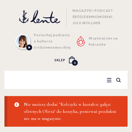
MAGAZYN I PODCAST
ŚRÓDZIEMNOMORSKI
JULII WOLLNER
Posłuchaj podcastu
Wspieraj nas na
o kulturze
Patronite
śródziemnomorskiej
SKLEP
0
Nie możesz dodać "Kolczyki w kształcie gałęzi
oliwnych Olivia" do koszyka, ponieważ produktu
nie ma w magazynie.