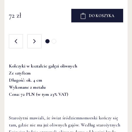
72 zł
DO KOSZYKA
72 zł
DO KOSZYKA
Kolczyki w kształcie gałęzi oliwnych
Ze sztyftem
Długość: ok. 4 cm
Wykonane z metalu
Cena: 72 PLN (w tym 23% VAT)
Starożytni mawiali, że świat śródziemnomorski kończy się
tam, gdzie nie ma już oliwnych gajów. Według starożytnych