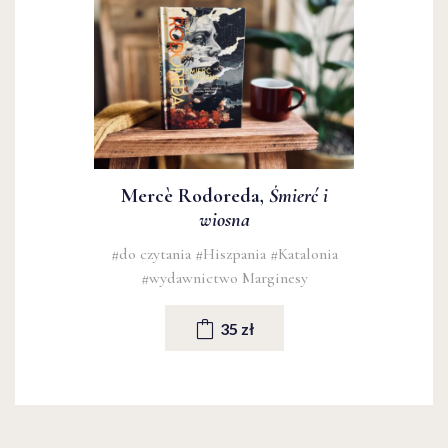
Mercè Rodoreda,
Śmierć i
wiosna
#do czytania
#Hiszpania
#Katalonia
#wydawnictwo Marginesy
35 zł