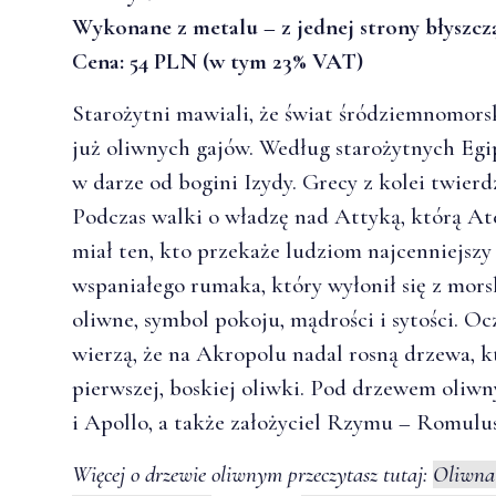
Wykonane z metalu – z jednej strony błyszc
Cena: 54 PLN (w tym 23% VAT)
Starożytni mawiali, że świat śródziemnomorsk
już oliwnych gajów. Według starożytnych Egip
w darze od bogini Izydy. Grecy z kolei twierdz
Podczas walki o władzę nad Attyką, którą At
miał ten, kto przekaże ludziom najcenniejszy
wspaniałego rumaka, który wyłonił się z mors
oliwne, symbol pokoju, mądrości i sytości. Oc
wierzą, że na Akropolu nadal rosną drzewa, 
pierwszej, boskiej oliwki. Pod drzewem oliwn
i Apollo, a także założyciel Rzymu – Romul
Więcej o drzewie oliwnym przeczytasz tutaj:
Oliwna 