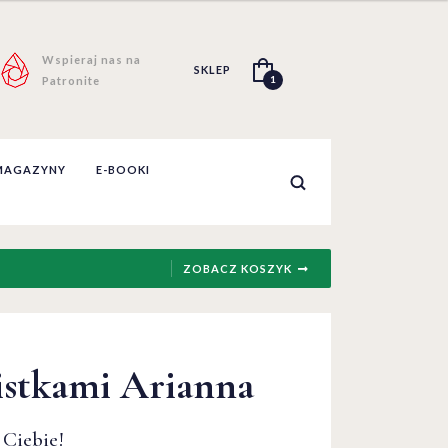
Wspieraj nas na
SKLEP
1
Patronite
MAGAZYNY
E-BOOKI
ZOBACZ KOSZYK
listkami Arianna
listkami Arianna
listkami Arianna
 Ciebie!