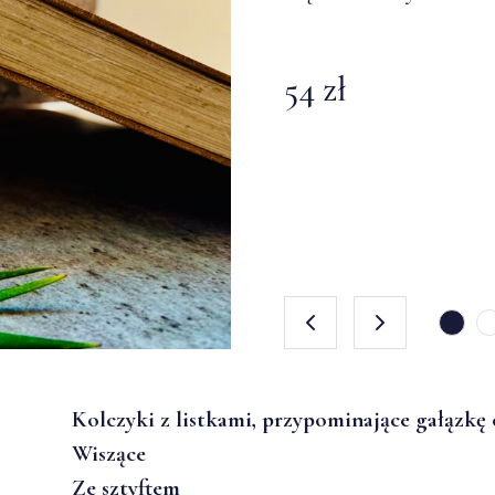
Piękno natury całe dla
Piękno natury całe dla
54 zł
54 zł
54 zł
Kolczyki z listkami, przypominające gałązkę
Wiszące
Ze sztyftem