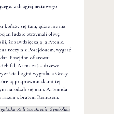
zącego, z drugiej matowego
i kończy się tam, gdzie nie ma
cjan ludzie otrzymali oliwę
ili, że zawdzięczają ją Atenie.
ena toczyła z Posejdonem, wygrać
 dar. Posejdon ofiarował
kich fal, Atena zaś – drzewo
zywiście bogini wygrała, a Grecy
które są praprawnuczkami tej
ym narodzili się m.in. Artemida
us razem z bratem Remusem.
gałązka otuli twe skronie
.
Symbolika