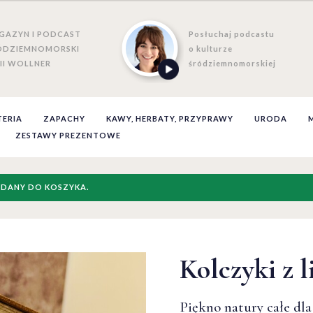
GAZYN I PODCAST
Posłuchaj podcastu
ÓDZIEMNOMORSKI
o kulturze
II WOLLNER
śródziemnomorskiej
TERIA
ZAPACHY
KAWY, HERBATY, PRZYPRAWY
URODA
ZESTAWY PREZENTOWE
ODANY DO KOSZYKA.
Kolczyki z 
Kolczyki z 
Kolczyki z 
Piękno natury całe dla