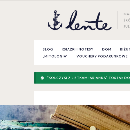
MA
ŚR
JUL
BLOG
KSIĄŻKI I NOTESY
DOM
BIŻU
„MITOLOGIA”
VOUCHERY PODARUNKOWE
“KOLCZYKI Z LISTKAMI ARIANNA” ZOSTAŁ D