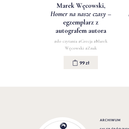
Marek Węcowski,
Homer na nasze czasy
–
egzemplarz z
autografem autora
#do czytania
#Grecja
#Marek
Węcowski
#Znak
99 zł
ARCHIWUM