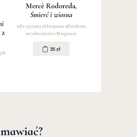
Mercè Rodoreda,
Śmierć i wiosna
mi
#do czytania
#Hiszpania
#Katalonia
 z
#wydawnictwo Marginesy
35 zł
aph
zmawiać?