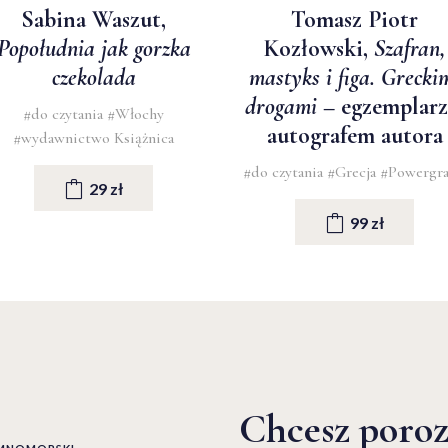
Sabina Waszut,
Tomasz Piotr
Popołudnia jak gorzka
Kozłowski,
Szafran,
czekolada
mastyks i figa. Grecki
drogami
– egzemplarz
#do czytania
#Włochy
autografem autora
#wydawnictwo Książnica
#do czytania
#Grecja
#Powergr
29 zł
99 zł
Chcesz poro