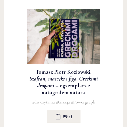
Tomasz Piotr Kozłowski,
Szafran, mastyks i figa. Greckimi
drogami
– egzemplarz z
autografem autora
#do czytania
#Grecja
#Powergraph
99 zł