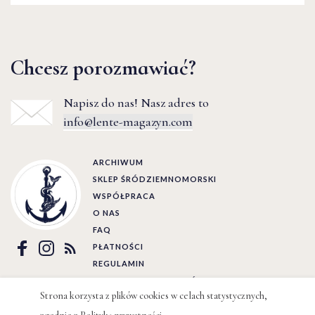
Chcesz porozmawiać?
Napisz do nas! Nasz adres to
info@lente-magazyn.com
ARCHIWUM
SKLEP ŚRÓDZIEMNOMORSKI
WSPÓŁPRACA
O NAS
FAQ
PŁATNOŚCI
REGULAMIN
POLITYKA PRYWATNOŚCI
Strona korzysta z plików cookies w celach statystycznych,
Ⓒ LENTE 2022 | BY
WIZJO