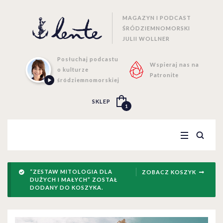
MAGAZYN I PODCAST
ŚRÓDZIEMNOMORSKI
JULII WOLLNER
Posłuchaj podcastu
Wspieraj nas na
o kulturze
Patronite
śródziemnomorskiej
SKLEP
1
“ZESTAW MITOLOGIA DLA
ZOBACZ KOSZYK
DUŻYCH I MAŁYCH” ZOSTAŁ
DODANY DO KOSZYKA.