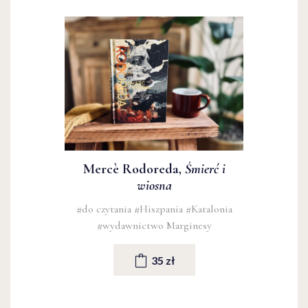
Mercè Rodoreda,
Śmierć i
wiosna
#do czytania
#Hiszpania
#Katalonia
#wydawnictwo Marginesy
35 zł