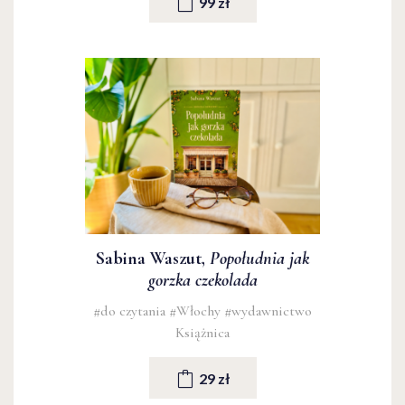
99 zł
Sabina Waszut,
Popołudnia jak
gorzka czekolada
#do czytania
#Włochy
#wydawnictwo
Książnica
29 zł