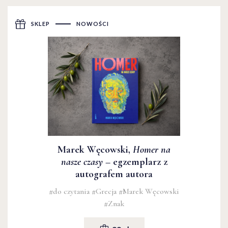
SKLEP
NOWOŚCI
Marek Węcowski,
Homer na
nasze czasy
– egzemplarz z
autografem autora
#do czytania
#Grecja
#Marek Węcowski
#Znak