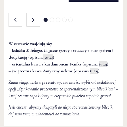
150 zł
150 zł
DO KOSZYKA
DO KOSZYKA
W zestawie znajdują się:
– książka
Mitologia. Bogowie greccy i rzymscy
z autografem i
dedykacją
(opisana
tutaj
)
– orientalna kawa z kardamonem Feniks
(opisana
tutaj
)
– świąteczna kawa Antyczny nektar
(opisana
tutaj
).
Zamawiając zestaw prezentowy, nie musisz wybierać dodatkowej
opcji
„Opakowanie prezentowe ze spersonalizowanym bilecikiem
” –
Twój zestaw zapakujemy w eleganckie pudełko zupełnie gratis!
Jeśli chcesz, abyśmy dołączyli do niego spersonalizowany bilecik,
daj nam znać w wiadomości do zamówienia.