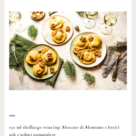
sos
150 ml słodkiego wina (np. Moscato di Momiano z Istrii)
sok z jednej pomarańczy