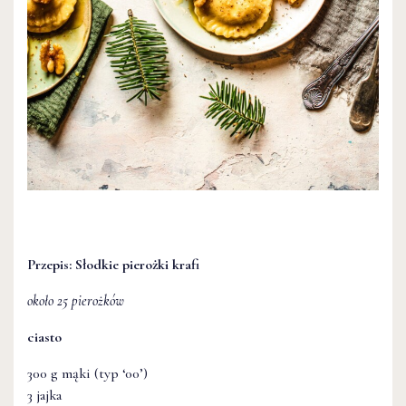
Przepis: Słodkie pierożki krafi
około 25 pierożków
ciasto
300 g mąki (typ ‘00’)
3 jajka