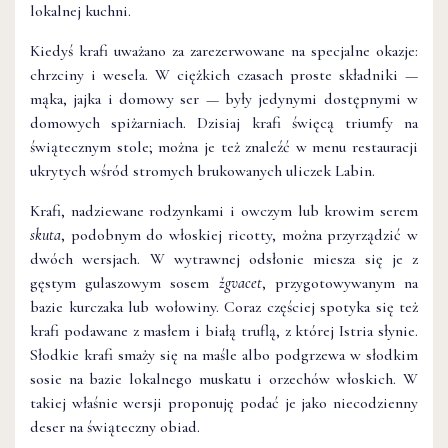
lokalnej kuchni.
Kiedyś krafi uważano za zarezerwowane na specjalne okazje:
chrzciny i wesela. W ciężkich czasach proste składniki —
mąka, jajka i domowy ser — były jedynymi dostępnymi w
domowych spiżarniach. Dzisiaj krafi święcą triumfy na
świątecznym stole; można je też znaleźć w menu restauracji
ukrytych wśród stromych brukowanych uliczek Labin.
Krafi, nadziewane rodzynkami i owczym lub krowim serem
skuta
, podobnym do włoskiej ricotty, można przyrządzić w
dwóch wersjach. W wytrawnej odsłonie miesza się je z
gęstym gulaszowym sosem
žgvacet
, przygotowywanym na
bazie kurczaka lub wołowiny. Coraz częściej spotyka się też
krafi podawane z masłem i białą truflą, z której Istria słynie.
Słodkie krafi smaży się na maśle albo podgrzewa w słodkim
sosie na bazie lokalnego muskatu i orzechów włoskich. W
takiej właśnie wersji proponuję podać je jako niecodzienny
deser na świąteczny obiad.