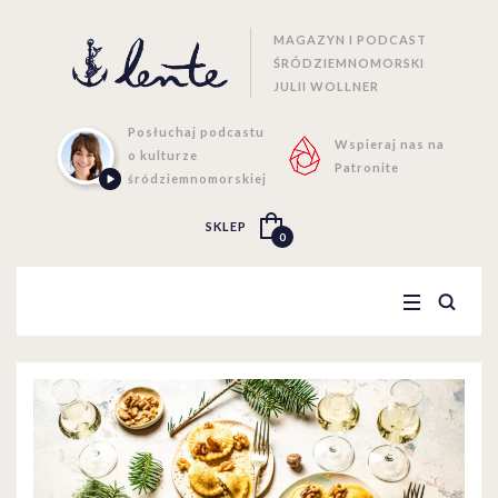
MAGAZYN I PODCAST
ŚRÓDZIEMNOMORSKI
JULII WOLLNER
Posłuchaj podcastu
Wspieraj nas na
o kulturze
Patronite
śródziemnomorskiej
SKLEP
0