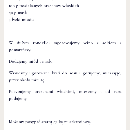
100 g posiekanych orzechów włoskich
50 g masła
4 łyżki miodu
W dużym rondelku zagotowujemy wino z sokiem z
pomarańczy.
Dodajemy miód i masło.
Wrzucamy ugotowane krafi do sosu i gotujemy, mieszając,
przez około minutę.
Posypujemy orzechami włoskimi, mieszamy i od razu
podajemy.
Możemy posypać startą gałką muszkatołową.