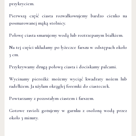
przykryciem.
Pierwszą część ciasta rozwałkowujemy bardzo cienko na
posmarowanej mąką stolnicy.
Połowę ciasta smarujemy wodą lub roztrzepanym białkiem.
Na tej części układamy po łyżeczce farszu w odstępach około
3 cm.
Przykrywamy drugą połową ciasta i dociskamy palcami.
Wycinamy pierożki: możemy wyciąć kwadraty nożem lub
radełkiem. Ja użyłam okrągłej foremki do ciasteczek.
Powtarzamy z pozostałym ciastem i farszem.
Gotowe ravioli gotujemy w garnku z osoloną wodą przez
około 3 minuty.