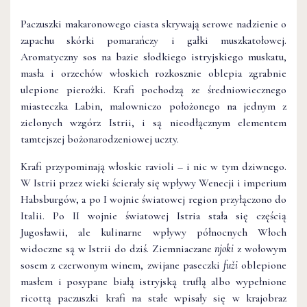
Paczuszki makaronowego ciasta skrywają serowe nadzienie o
zapachu skórki pomarańczy i gałki muszkatołowej.
Aromatyczny sos na bazie słodkiego istryjskiego muskatu,
masła i orzechów włoskich rozkosznie oblepia zgrabnie
ulepione pierożki. Krafi pochodzą ze średniowiecznego
miasteczka Labin, malowniczo położonego na jednym z
zielonych wzgórz Istrii, i są nieodłącznym elementem
tamtejszej bożonarodzeniowej uczty.
Krafi przypominają włoskie ravioli – i nic w tym dziwnego.
W Istrii przez wieki ścierały się wpływy Wenecji i imperium
Habsburgów, a po I wojnie światowej region przyłączono do
Italii. Po II wojnie światowej Istria stała się częścią
Jugosławii, ale kulinarne wpływy północnych Włoch
widoczne są w Istrii do dziś. Ziemniaczane
njoki
z wołowym
sosem z czerwonym winem, zwijane paseczki
fuži
oblepione
masłem i posypane białą istryjską truflą albo wypełnione
ricottą paczuszki krafi na stałe wpisały się w krajobraz