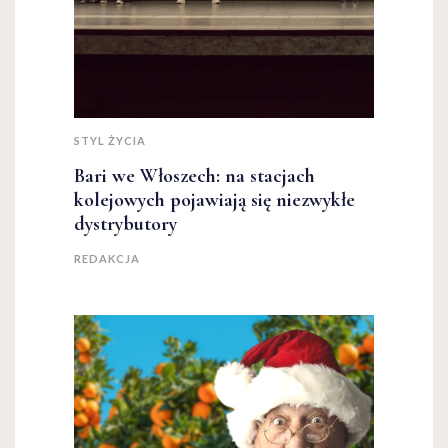
STYL ŻYCIA
Bari we Włoszech: na stacjach
kolejowych pojawiają się niezwykłe
dystrybutory
REDAKCJA