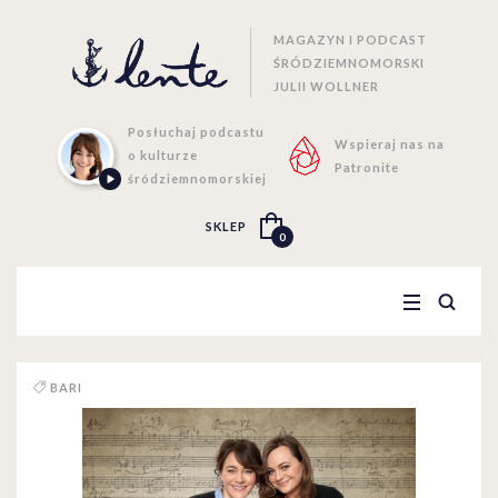
MAGAZYN I PODCAST
ŚRÓDZIEMNOMORSKI
JULII WOLLNER
Posłuchaj podcastu
Wspieraj nas na
o kulturze
Patronite
śródziemnomorskiej
SKLEP
0
BARI