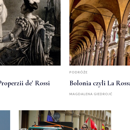
PODRÓŻE
Properzii de' Rossi
Bolonia czyli La Ross
MAGDALENA GIEDROJĆ