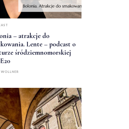
CAST
onia – atrakcje do
kowania. Lente – podcast o
turze śródziemnomorskiej
2E20
A WOLLNER