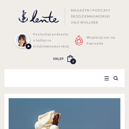
MAGAZYN I PODCAST
ŚRÓDZIEMNOMORSKI
JULII WOLLNER
Posłuchaj podcastu
Wspieraj nas na
o kulturze
Patronite
śródziemnomorskiej
SKLEP
0