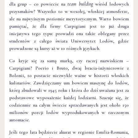
dla grup – co powiecie na
team building
wśród lodowych
przysmaków? Wszystko to w wesołej, włoskiej atmosferze,
ale na najwyższym poziomie merytorycznym. Warto bowiem
pamiętać, że dla firmy Carpigiani jest to już druga
inicjatywa tego typu: prowadzi ona także oblegany przez
studentów z całego świata Uniwersytet Lodów, gdzie
prowadzone są kursy aż w 10 różnych językach.
Co kryje się za samą marką, czy raczej nazwiskiem –
Carpigiani? Poerio i Bruto, dwaj bracia-inżynierowie z
Bolonii, to postacie niezwykle ważne w historii włoskich
kulinariów. Zawdzięczamy um bowiem maszynę do lodów,
którą zbudowali w 1945 roku i która do dziś uważana jest za
podstawowe wyposażenie każdej lodziarni. Szacuje się, że
codziennie na całym świecie sprzedawanych jest około 150
milionów porcji lodów wyprodukowanych w rzeczonym
automacie.
Jeśli tego lata będziecie akurat w regionie Emilia-Romania,