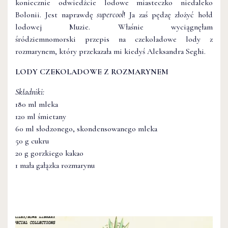
koniecznie odwiedźcie lodowe miasteczko niedaleko
Bolonii. Jest naprawdę
supercool
! Ja zaś pędzę złożyć hołd
lodowej Muzie. Właśnie wyciągnęłam
śródziemnomorski przepis na czekoladowe lody z
rozmarynem, który przekazała mi kiedyś Aleksandra Seghi.
LODY CZEKOLADOWE Z ROZMARYNEM
Składniki:
180 ml mleka
120 ml śmietany
60 ml słodzonego, skondensowanego mleka
50 g cukru
20 g gorzkiego kakao
1 mała gałązka rozmarynu