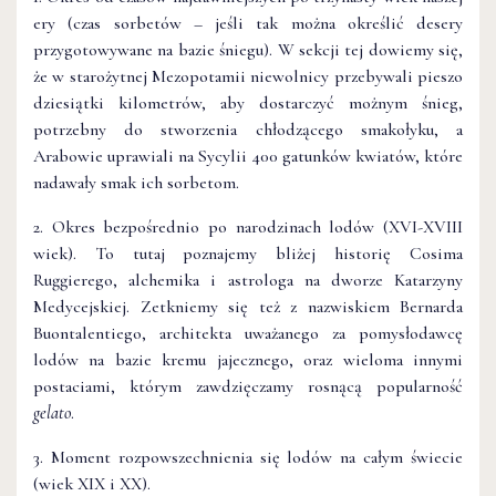
ery (czas sorbetów – jeśli tak można określić desery
przygotowywane na bazie śniegu). W sekcji tej dowiemy się,
że w starożytnej Mezopotamii niewolnicy przebywali pieszo
dziesiątki kilometrów, aby dostarczyć możnym śnieg,
potrzebny do stworzenia chłodzącego smakołyku, a
Arabowie uprawiali na Sycylii 400 gatunków kwiatów, które
nadawały smak ich sorbetom.
2. Okres bezpośrednio po narodzinach lodów (XVI-XVIII
wiek). To tutaj poznajemy bliżej historię Cosima
Ruggierego, alchemika i astrologa na dworze Katarzyny
Medycejskiej. Zetkniemy się też z nazwiskiem Bernarda
Buontalentiego, architekta uważanego za pomysłodawcę
lodów na bazie kremu jajecznego, oraz wieloma innymi
postaciami, którym zawdzięczamy rosnącą popularność
gelato
.
3. Moment rozpowszechnienia się lodów na całym świecie
(wiek XIX i XX).