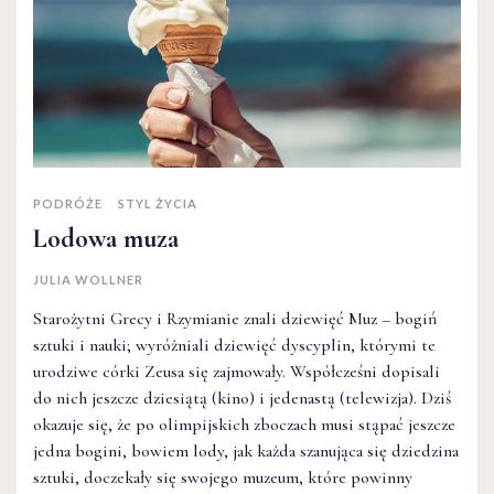
PODRÓŻE
STYL ŻYCIA
Lodowa muza
JULIA WOLLNER
Starożytni Grecy i Rzymianie znali dziewięć Muz – bogiń
sztuki i nauki; wyróżniali dziewięć dyscyplin, którymi te
urodziwe córki Zeusa się zajmowały. Współcześni dopisali
do nich jeszcze dziesiątą (kino) i jedenastą (telewizja). Dziś
okazuje się, że po olimpijskich zboczach musi stąpać jeszcze
jedna bogini, bowiem lody, jak każda szanująca się dziedzina
sztuki, doczekały się swojego muzeum, które powinny