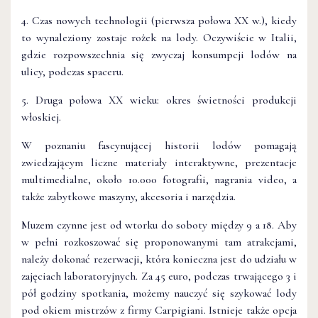
4. Czas nowych technologii (pierwsza połowa XX w.), kiedy
to wynaleziony zostaje rożek na lody. Oczywiście w Italii,
gdzie rozpowszechnia się zwyczaj konsumpcji lodów na
ulicy, podczas spaceru.
5. Druga połowa XX wieku: okres świetności produkcji
włoskiej.
W poznaniu fascynującej historii lodów pomagają
zwiedzającym liczne materiały interaktywne, prezentacje
multimedialne, około 10.000 fotografii, nagrania video, a
także zabytkowe maszyny, akcesoria i narzędzia.
Muzem czynne jest od wtorku do soboty między 9 a 18. Aby
w pełni rozkoszować się proponowanymi tam atrakcjami,
należy dokonać rezerwacji, która konieczna jest do udziału w
zajęciach laboratoryjnych. Za 45 euro, podczas trwającego 3 i
pół godziny spotkania, możemy nauczyć się szykować lody
pod okiem mistrzów z firmy Carpigiani. Istnieje także opcja