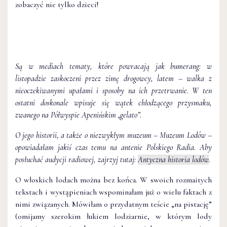
zobaczyć nie tylko dzieci!
Są w mediach tematy, które powracają jak bumerang: w
listopadzie zaskoczeni przez zimę drogowcy, latem – walka z
nieoczekiwanymi upałami i sposoby na ich przetrwanie. W ten
ostatni doskonale wpisuje się wątek chłodzącego przysmaku,
zwanego na Półwyspie Apenińskim „gelato”.
O jego historii, a także o niezwykłym muzeum – Muzeum Lodów –
opowiadałam jakiś czas temu na antenie Polskiego Radia.
Aby
posłuchać audycji radiowej, zajrzyj tutaj:
Antyczna historia lodów
.
O włoskich lodach można bez końca. W swoich rozmaitych
tekstach i wystąpieniach wspominałam już o wielu faktach z
nimi związanych. Mówiłam o przydatnym teście „na pistację”
(omijamy szerokim łukiem lodziarnie, w którym lody