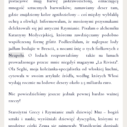
pistacjowe mają barwę jaskrawozieloną, oznaczającą
mnogość sztucznych barwników; zamawiamy deser tam,
gdzie znajdziemy kolor zgniłozielony – coś między wyblakłą
ochrą a oliwką). Informowałam, że mrożonymi przysmakami
delektowali się już antyczni Rzymianie. Pisałam o alchemiku
Katarzyny Medycejskiej, któremu zawdzięczamy podobno
współczesną formę
gelato
. Podkreślałam, że najlepsze lody
jadłam bodajże w Brescii, a nocami śnię o tych fiołkowych z
Neapolu
. O lodach rozprawialiśmy także na łamach
prowadzonego przeze mnie niegdyś magazynu „La Rivista”.
Ola Seghi, moja koleżanka-specjalistka od włoskiej kuchni,
cytowała w swoim artykule źródła, według których Włosi
wydają rocznie na lodowe desery około 2.5 miliarda euro.
Nie powiedzieliśmy jeszcze jednak pewnej bardzo ważnej
rzeczy!
Starożytni Grecy i Rzymianie znali dziewięć Muz – bogiń
sztuki i nauki; wyróżniali dziewięć dyscyplin, którymi te
urodziwe córki Zeusa się zajmowały. Współcześni dopisali