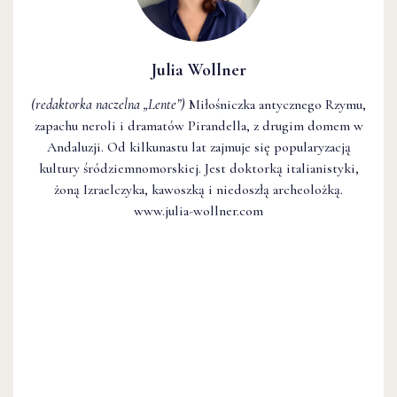
Julia Wollner
(redaktorka naczelna
„Lente”
)
Miłośniczka antycznego Rzymu,
zapachu neroli i dramatów Pirandella, z drugim domem w
Andaluzji. Od kilkunastu lat zajmuje się popularyzacją
kultury śródziemnomorskiej. Jest doktorką italianistyki,
żoną Izraelczyka, kawoszką i niedoszłą archeolożką.
www.julia-wollner.com