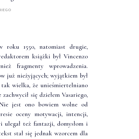
RIEGO
 roku 1550, natomiast drugie,
redaktorem książki był Vincenzo
nież fragmenty wprowadzenia.
ów już nieżyjących; wyjątkiem był
tak wielka, że unieśmiertelniano
e zachwycił się dziełem Vasariego,
. Nie jest ono bowiem wolne od
sie oceny motywacji, intencji,
i ulegał też fantazji, domysłom i
tekst stał się jednak wzorcem dla