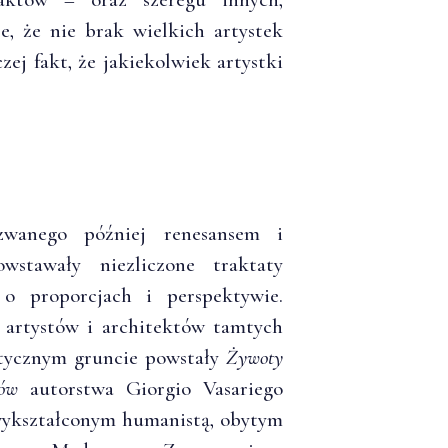
, że nie brak wielkich artystek
ej fakt, że jakiekolwiek artystki
anego później renesansem i
tawały niezliczone traktaty
, o proporcjach i perspektywie.
h artystów i architektów tamtych
etycznym gruncie powstały
Żywoty
tów
autorstwa Giorgio Vasariego
 wykształconym humanistą, obytym