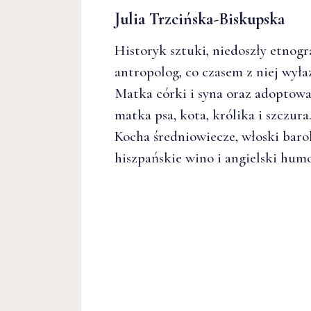
Julia Trzcińska-Biskupska
Historyk sztuki, niedoszły etnogra
antropolog, co czasem z niej wyłaz
Matka córki i syna oraz adoptow
matka psa, kota, królika i szczura
Kocha średniowiecze, włoski baro
hiszpańskie wino i angielski humo