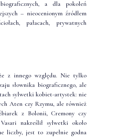
biograficznych, a dla pokoleń
iejszych – nieocenionym źródłem
iołach, pałacach, prywatnych
że z innego względu. Nie tylko
aju słownika biograficznego, ale
ach sylwetki kobiet-artystek: nie
nych Aten czy Rzymu, ale również
eźbiarek z Bolonii, Cremony czy
asari nakreślił sylwetki około
e liczby, jest to zupełnie godna