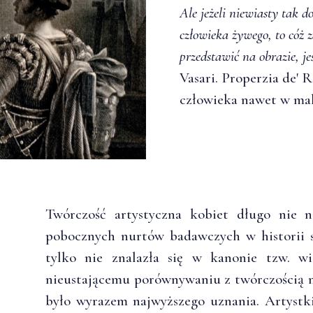
Ale jeżeli niewiasty tak 
człowieka żywego, to cóż 
przedstawić na obrazie, jeś
Vasari. Properzia de' 
człowieka nawet w mal
Twórczość artystyczna kobiet długo nie 
pobocznych nurtów badawczych w historii s
tylko nie znalazła się w kanonie tzw. wie
nieustającemu porównywaniu z twórczością 
było wyrazem najwyższego uznania. Artystk