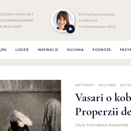
GAZYN I PODCAST
Posłuchaj podcastu
ÓDZIEMNOMORSKI
o kulturze
II WOLLNER
śródziemnomorskiej
ĄŻKI
LUDZIE
INSPIRACJE
KUCHNIA
PODRÓŻE
PRZY
ARTYKUŁY
KULTURA
SZTUK
Vasari o kob
Properzii de
JULIA TRZCIŃSKA-BISKUPSKA