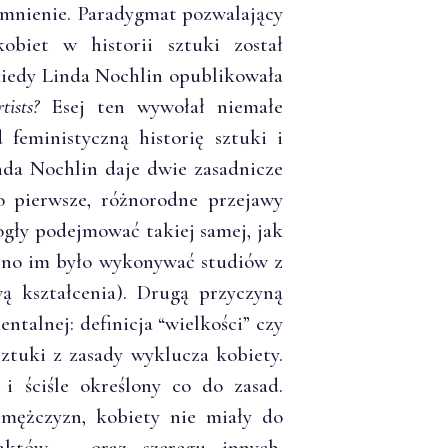
pomnienie. Paradygmat pozwalający
obiet w historii sztuki został
kiedy Linda Nochlin opublikowała
tists?
Esej ten wywołał niemałe
 feministyczną historię sztuki i
nda Nochlin daje dwie zasadnicze
o pierwsze, różnorodne przejawy
gły podejmować takiej samej, jak
olno im było wykonywać studiów z
ą kształcenia). Drugą przyczyną
ntalnej: definicja “wielkości” czy
sztuki z zasady wyklucza kobiety.
 i ściśle określony co do zasad.
 mężczyzn, kobiety nie miały do
aktów – oraz szeregu innych,