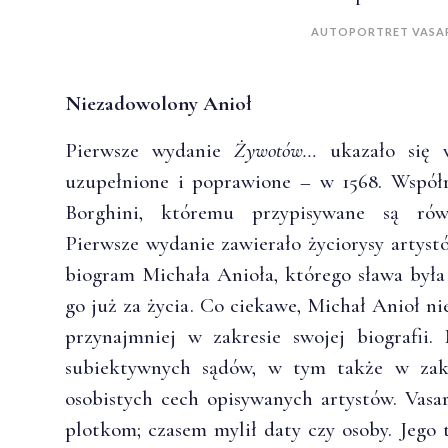
AUTOPORTRET VASA
Niezadowolony Anioł
Pierwsze wydanie
Żywotów…
ukazało się w
uzupełnione i poprawione – w 1568. Współ
Borghini, któremu przypisywane są rów
Pierwsze wydanie zawierało życiorysy artyst
biogram Michała Anioła, którego sława była 
go już za życia. Co ciekawe, Michał Anioł ni
przynajmniej w zakresie swojej biografii
subiektywnych sądów, w tym także w zakre
osobistych cech opisywanych artystów. Vasar
plotkom; czasem mylił daty czy osoby. Jego 