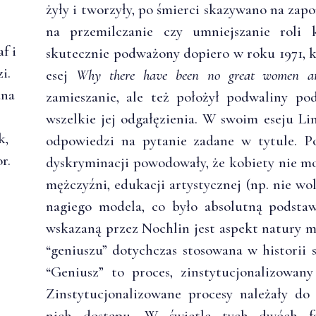
żyły i tworzyły, po śmierci skazywano na za
na przemilczanie czy umniejszanie roli k
f i
skutecznie podważony dopiero w roku 1971, 
i.
esej
Why there have been no great women ar
ana
zamieszanie, ale też położył podwaliny pod
.
wszelkie jej odgałęzienia. W swoim eseju Li
k,
odpowiedzi na pytanie zadane w tytule. P
r.
dyskryminacji powodowały, że kobiety nie mo
mężczyźni, edukacji artystycznej (np. nie w
nagiego modela, co było absolutną podstaw
wskazaną przez Nochlin jest aspekt natury me
“geniuszu” dotychczas stosowana w historii 
“Geniusz” to proces, zinstytucjonalizowany
Zinstytucjonalizowane procesy należały do
nich dostępu. W świetle tych dwóch f