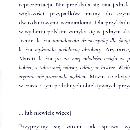
reprezentacja. Nie przekłada się ona jednak
większości przypadków mamy do czyni
dwuzdaniowymi wzmiankami. Dla przykładu, 
w wydaniu polskim zamyka się w jednym akap
Irenie, która
namalowała dziewczynkę dla świą
która
wykonała podobiznę akrobaty
, Arystart
Marcii, która
już za swej młodości wzięła za p
kobiet, a także swój własny odbity w lustrze. Wedł
zręcznie nie pracowała pędzlem
. Można to złożyć
w czasie i tym podobnych obiektywnych przy
… lub niewiele więcej
Przyjrzyjmy się zatem, jak sprawa w