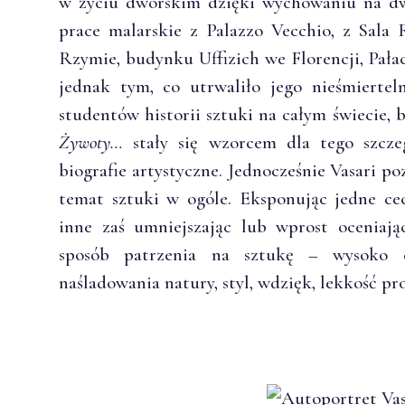
w życiu dworskim dzięki wychowaniu na dw
prace malarskie z Palazzo Vecchio, z Sal
Rzymie, budynku Uffizich we Florencji, Pała
jednak tym, co utrwaliło jego nieśmiertel
studentów historii sztuki na całym świecie, by
Żywoty…
stały się wzorcem dla tego szczeg
biografie artystyczne. Jednocześnie Vasari p
temat sztuki w ogóle. Eksponując jedne ce
inne zaś umniejszając lub wprost oceniają
sposób patrzenia na sztukę – wysoko c
naśladowania natury, styl, wdzięk, lekkość pr