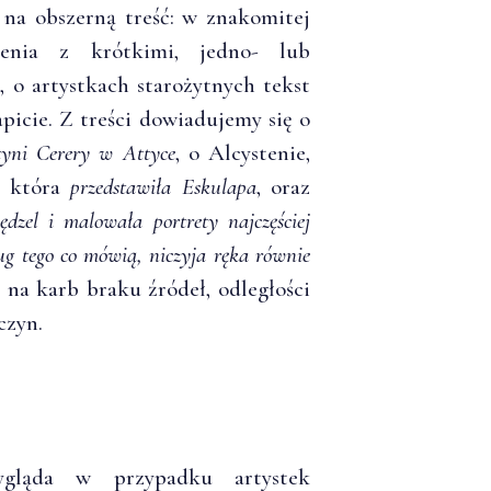
 na obszerną treść: w znakomitej
enia z krótkimi, jedno- lub
o artystkach starożytnych tekst
icie. Z treści dowiadujemy się o
tyni Cerery w Attyce
, o Alcystenie,
e, która
przedstawiła Eskulapa
, oraz
ędzel i malowała portrety najczęściej
ug tego co mówią, niczyja ręka równie
 na karb braku źródeł, odległości
czyn.
ygląda w przypadku artystek