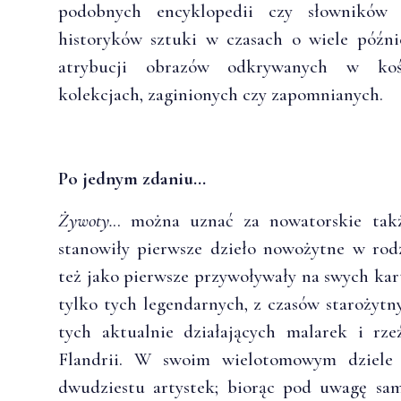
podobnych encyklopedii czy słowników 
historyków sztuki w czasach o wiele późn
atrybucji obrazów odkrywanych w kośc
kolekcjach, zaginionych czy zapomnianych.
Po jednym zdaniu…
Żywoty.
.. można uznać za nowatorskie tak
stanowiły pierwsze dzieło nowożytne w rodz
też jako pierwsze przywoływały na swych kart
tylko tych legendarnych, z czasów starożyt
tych aktualnie działających malarek i rz
Flandrii. W swoim wielotomowym dziele V
dwudziestu artystek; biorąc pod uwagę sam