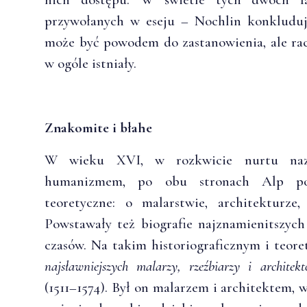
przywołanych w eseju – Nochlin konkluduje
może być powodem do zastanowienia, ale racz
w ogóle istniały.
Znakomite i błahe
W wieku XVI, w rozkwicie nurtu nazw
humanizmem, po obu stronach Alp pows
teoretyczne: o malarstwie, architekturze
Powstawały też biografie najznamienitszyc
czasów. Na takim historiograficznym i teor
najsławniejszych malarzy, rzeźbiarzy i architek
(1511–1574). Był on malarzem i architektem,