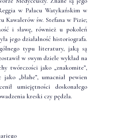
orze Medyceuszy. Znane są jego
a Reggia w Pałacu Watykańskim w
cu Kawalerów św. Stefana w Pizie;
ność i sławę, również u pokoleń
ła jego działalność historiografa.
ólnego typu literatury, jaką są
ozostawił w swym dziele wykład na
chy twórczości jako „znakomite”,
c jako „błahe”, umacniał pewien
enił umiejętności doskonałego
owadzenia kreski czy pędzla.