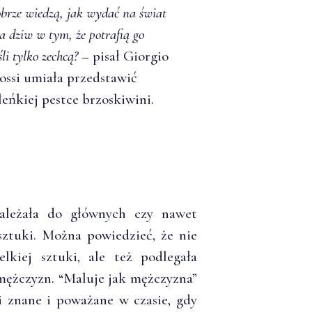
dobrze wiedzą, jak wydać na świat
za dziw w tym, że potrafią go
li tylko zechcą?
– pisał Giorgio
Rossi umiała przedstawić
eńkiej pestce brzoskiwini.
należała do głównych czy nawet
ztuki. Można powiedzieć, że nie
lkiej sztuki, ale też podlegała
mężczyzn. “Maluje jak mężczyzna”
i znane i poważane w czasie, gdy