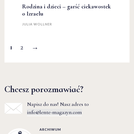
Rodzina i dzieci – garść ciekawostek
o Izraelu
JULIA WOLLNER
1
2
→
Chcesz porozmawiać?
Napisz do nas! Nasz adres to
info@lente-magazyn.com
ARCHIWUM