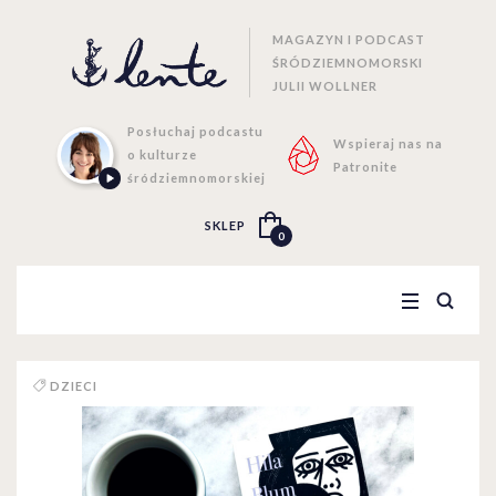
MAGAZYN I PODCAST
ŚRÓDZIEMNOMORSKI
JULII WOLLNER
Posłuchaj podcastu
Wspieraj nas na
o kulturze
Patronite
śródziemnomorskiej
SKLEP
0
DZIECI