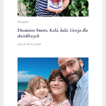
KSIĄŻKI
Dionisios Sturis,
Kalá, kalá. Grecja dla
dociekliwych
JULIA WOLLNER