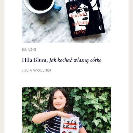
KSIĄŻKI
Hila Blum,
Jak kochać własną córkę
JULIA WOLLNER