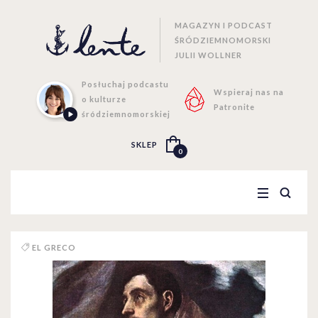
MAGAZYN I PODCAST
ŚRÓDZIEMNOMORSKI
JULII WOLLNER
Posłuchaj podcastu
Wspieraj nas na
o kulturze
Patronite
śródziemnomorskiej
SKLEP
0
EL GRECO