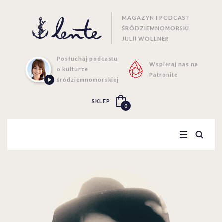
MAGAZYN I PODCAST
ŚRÓDZIEMNOMORSKI
JULII WOLLNER
Posłuchaj podcastu
Wspieraj nas na
o kulturze
Patronite
śródziemnomorskiej
SKLEP
0