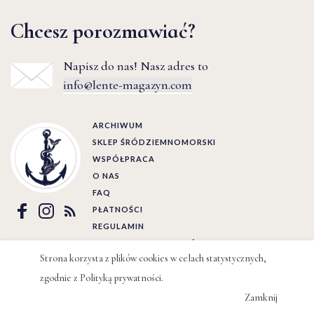
Chcesz porozmawiać?
Napisz do nas! Nasz adres to
info@lente-magazyn.com
ARCHIWUM
SKLEP ŚRÓDZIEMNOMORSKI
WSPÓŁPRACA
O NAS
FAQ
PŁATNOŚCI
REGULAMIN
POLITYKA PRYWATNOŚCI
Strona korzysta z plików cookies w celach statystycznych,
zgodnie z
Polityką prywatności
.
Ⓒ LENTE 2022 | BY
WIZJO
Zamknij