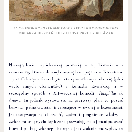
LA CELESTINA Y LOS ENAMORADO
S PĘDZLA ROKOKOWEGO
MALARZA HISZPAŃSKIEGO LUISA PARET Y ALCÁZAR
Niewątpliwie najciekawszą postacią w tej historii – a
zarazem tą, która odcisnęła największe piętno w literaturze
– jest Celestyna. Sama figura starej swatki wywodzi się (jak i
wiele innych elementów) z komedii rzymskiej, a w
szczególny sposób z XII-wiecznej komedii
Pamphilus de
Amore
. Tu jednak wysuwa się na pierwszy plan: to postać
barwna, pełnokrwista, interesująca w swojej nikczemności.
Jej motywacją są chciwość, żądza i pragnienie władzy –
zwłaszcza tej psychologicznej, pozwalającej jej manipulować
innymi podług własnego kaprysu. Jej działanie ma wpływ na