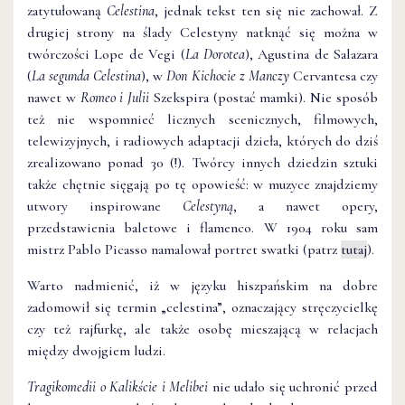
zatytułowaną
Celestina
, jednak tekst ten się nie zachował. Z
drugiej strony na ślady Celestyny natknąć się można w
twórczości Lope de Vegi (
La Dorotea
), Agustina de Salazara
(
La segunda Celestina
), w
Don Kichocie z Manczy
Cervantesa czy
nawet w
Romeo i Julii
Szekspira (postać mamki). Nie sposób
też nie wspomnieć licznych scenicznych, filmowych,
telewizyjnych, i radiowych adaptacji dzieła, których do dziś
zrealizowano ponad 30 (!). Twórcy innych dziedzin sztuki
także chętnie sięgają po tę opowieść: w muzyce znajdziemy
utwory inspirowane
Celestyną
, a nawet opery,
przedstawienia baletowe i flamenco. W 1904 roku sam
mistrz Pablo Picasso namalował portret swatki (patrz
tutaj
).
Warto nadmienić, iż w języku hiszpańskim na dobre
zadomowił się termin „celestina”, oznaczający stręczycielkę
czy też rajfurkę, ale także osobę mieszającą w relacjach
między dwojgiem ludzi.
Tragikomedii o Kalikście i Melibei
nie udało się uchronić przed