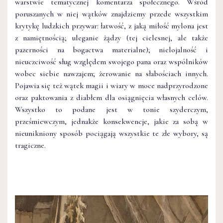
warstwie tematycznej komentarza społecznego. Wśród
poruszanych w niej wątków znajdziemy przede wszystkim
krytykę ludzkich przywar: łatwość, z jaką miłość mylona jest
z namiętnością; uleganie żądzy (tej cielesnej, ale także
pazerności na bogactwa materialne); nielojalność i
nieuczciwość sług względem swojego pana oraz wspólników
wobec siebie nawzajem; żerowanie na słabościach innych.
Pojawia się też wątek magii i wiary w moce nadprzyrodzone
oraz paktowania z diabłem dla osiągnięcia własnych celów.
Wszystko to podane jest w tonie szyderczym,
prześmiewczym, jednakże konsekwencje, jakie za sobą w
nieunikniony sposób pociągają wszystkie te złe wybory, są
tragiczne.