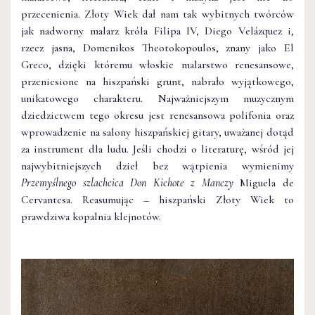
przecenienia. Złoty Wiek dał nam tak wybitnych twórców
jak nadworny malarz króla Filipa IV, Diego Velázquez i,
rzecz jasna, Domenikos Theotokopoulos, znany jako El
Greco, dzięki któremu włoskie malarstwo renesansowe,
przeniesione na hiszpański grunt, nabrało wyjątkowego,
unikatowego charakteru. Najważniejszym muzycznym
dziedzictwem tego okresu jest renesansowa polifonia oraz
wprowadzenie na salony hiszpańskiej gitary, uważanej dotąd
za instrument dla ludu. Jeśli chodzi o literaturę, wśród jej
najwybitniejszych dzieł bez wątpienia wymienimy
Przemyślnego szlachcica Don Kichote z Manczy
Miguela de
Cervantesa. Reasumując – hiszpański Złoty Wiek to
prawdziwa kopalnia klejnotów.