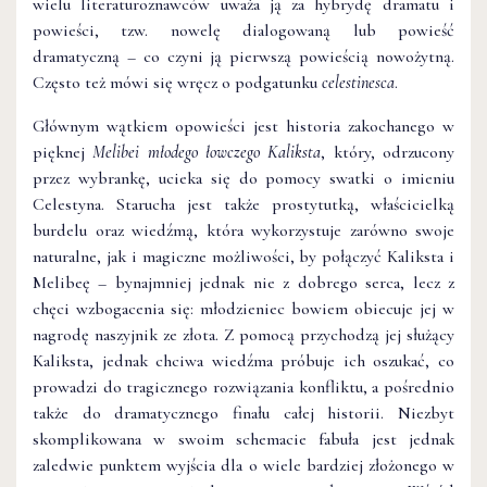
wielu literaturoznawców uważa ją za hybrydę dramatu i
powieści, tzw. nowelę dialogowaną lub powieść
dramatyczną – co czyni ją pierwszą powieścią nowożytną.
Często też mówi się wręcz o podgatunku
celestinesca
.
Głównym wątkiem opowieści jest historia zakochanego w
pięknej
Melibei młodego łowczego Kaliksta
, który, odrzucony
przez wybrankę, ucieka się do pomocy swatki o imieniu
Celestyna. Starucha jest także prostytutką, właścicielką
burdelu oraz wiedźmą, która wykorzystuje zarówno swoje
naturalne, jak i magiczne możliwości, by połączyć Kaliksta i
Melibeę – bynajmniej jednak nie z dobrego serca, lecz z
chęci wzbogacenia się: młodzieniec bowiem obiecuje jej w
nagrodę naszyjnik ze złota. Z pomocą przychodzą jej służący
Kaliksta, jednak chciwa wiedźma próbuje ich oszukać, co
prowadzi do tragicznego rozwiązania konfliktu, a pośrednio
także do dramatycznego finału całej historii. Niezbyt
skomplikowana w swoim schemacie fabuła jest jednak
zaledwie punktem wyjścia dla o wiele bardziej złożonego w