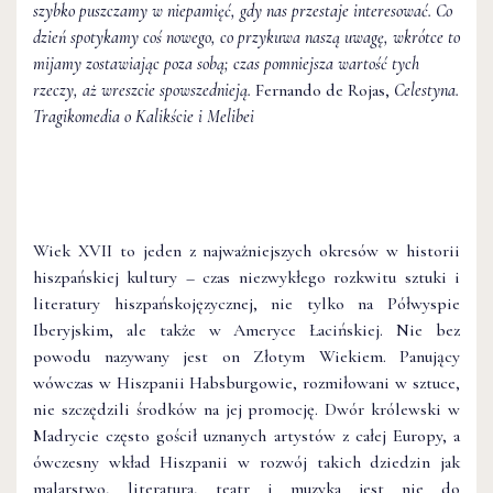
szybko puszczamy w niepamięć, gdy nas przestaje interesować. Co
dzień spotykamy coś nowego, co przykuwa naszą uwagę, wkrótce to
mijamy zostawiając poza sobą; czas pomniejsza wartość tych
rzeczy, aż wreszcie spowszednieją.
Fernando de Rojas,
Celestyna.
Tragikomedia o Kalikście i Melibei
Wiek XVII to jeden z najważniejszych okresów w historii
hiszpańskiej kultury – czas niezwykłego rozkwitu sztuki i
literatury hiszpańskojęzycznej, nie tylko na Półwyspie
Iberyjskim, ale także w Ameryce Łacińskiej. Nie bez
powodu nazywany jest on Złotym Wiekiem. Panujący
wówczas w Hiszpanii Habsburgowie, rozmiłowani w sztuce,
nie szczędzili środków na jej promocję. Dwór królewski w
Madrycie często gościł uznanych artystów z całej Europy, a
ówczesny wkład Hiszpanii w rozwój takich dziedzin jak
malarstwo, literatura, teatr i muzyka jest nie do