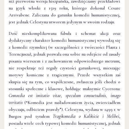
niż pierwotna wersja hiszpańska, zawdzięczamy przekładowi
na język włoski z 1519 roku, którego dokonał Cesare
Arrivabene. Zaliczana do gatunku komedii humanistycznej,
jest jednak Celestyna utworem jedynym w swoim rodzaju.
Dość nieskomplikowana fabuła i schemat akcji oraz
dydaktyczny charakter komedii humanistycznej wywodzą się
z komedii rzymskiej (w szczególności z twórczości Plauta i
Terencjusza), jednak pozwala ona sobie na odejście od zasady
pisania wierszem i z zachowaniem odpowiedniego metrum;
nie respektuje też reguły czystości gatunkowej, mieszając
motywy komiczne z tragicznymi. Przede wszystkim zaś
skupia się na tym, co współczesne, zwłaszcza jeśli chodzi o
stosunki społeczne i klasowe, hołdując maksymie Cycerona:
Comoedia est imitatio vitae, speculum consuetudinis, imago
veritatis
(“Komedia jest naśladowaniem życia, zwierciadłem
obyczaju, odbiciem prawdy”). Celestyna, wydana w 1499 r. w
Burgos pod tytułem
Tragikomedia o Kalikście i Melibei
,
posiada wiele cech typowej komedii humanistycznej, jednak