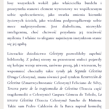
losy wszystkich wokół: jako właścicielka burdelu i
prostytutka stanowi element wywrotowy we współczesnym
sobie społeczeństwie; jako swatka zmienia kierunki
życiowych ścieżek; jako wiedźma podporządkowuje sobie
moce nadprzyrodzone. Jest diaboliczna, niezwykle
inteligentna, choć chciwość przysłania jej trzeźwość
myślenia. I właśnie to uleganie najniższym instynktom stanie
się jej zgubą.
Literackie dziedzictwo
Celestyny
pozwoliłoby zapełnić
bibliotekę. Z jednej strony na przestrzeni stuleci pojawiły
się kolejne wersje utworu, zarówno prozą, jak i wierszem, by
wspomnieć chociażby takie tytuły jak
Segunda Celestina
(Druga Celestyna), znana również pod tytułem
Resurreción de
Celestina
(Zmartwychwstanie Celestyny) Feliciano de Silvy,
Tercera parte de la tragicomedia de Celestina
(Trzecia część
tragikomedii o Celestynie) Gaspara Gómeza de Toledo,
La
tercera Celestina
(Trzecia Celestyna) Sancho de Muñona.
Także sam Pedro Calderón de la Barca napisał komedię