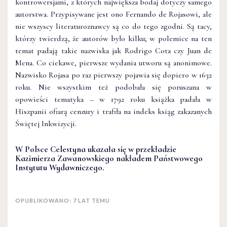
kontrowersjami, z których największa bodaj dotyczy samego
autorstwa. Przypisywane jest ono Fernando de Rojasowi, ale
nie wszyscy literaturoznawcy są co do tego zgodni. Są tacy,
którzy twierdzą, że autorów było kilku; w polemice na ten
temat padają takie nazwiska jak Rodrigo Cota czy Juan de
Mena. Co ciekawe, pierwsze wydania utworu są anonimowe.
Nazwisko Rojasa po raz pierwszy pojawia się dopiero w 1632
roku. Nie wszystkim też podobała się poruszana w
opowieści tematyka – w 1792 roku książka padała w
Hiszpanii ofiarą cenzury i trafiła na indeks ksiąg zakazanych
Świętej Inkwizycji.
W Polsce Celestyna ukazała się w przekładzie
Kazimierza Zawanowskiego nakładem Państwowego
Instytutu Wydawniczego.
OPUBLIKOWANO: 7 LAT TEMU