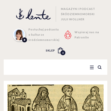
MAGAZYN I PODCAST
ŚRÓDZIEMNOMORSKI
JULII WOLLNER
Posłuchaj podcastu
Wspieraj nas na
o kulturze
Patronite
śródziemnomorskiej
SKLEP
0