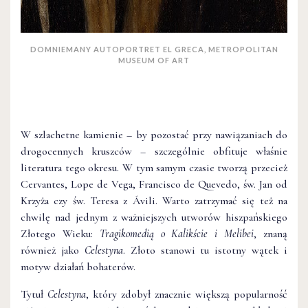
DOMNIEMANY AUTOPORTRET EL GRECA, METROPOLITAN
MUSEUM OF ART
W szlachetne kamienie – by pozostać przy nawiązaniach do
drogocennych kruszców – szczególnie obfituje właśnie
literatura tego okresu. W tym samym czasie tworzą przecież
Cervantes, Lope de Vega, Francisco de Quevedo, św. Jan od
Krzyża czy św. Teresa z Ávili. Warto zatrzymać się też na
chwilę nad jednym z ważniejszych utworów hiszpańskiego
Złotego Wieku:
Tragikomedią o Kalikście i Melibei
, znaną
również jako
Celestyna
. Złoto stanowi tu istotny wątek i
motyw działań bohaterów.
Tytuł
Celestyna
, który zdobył znacznie większą popularność