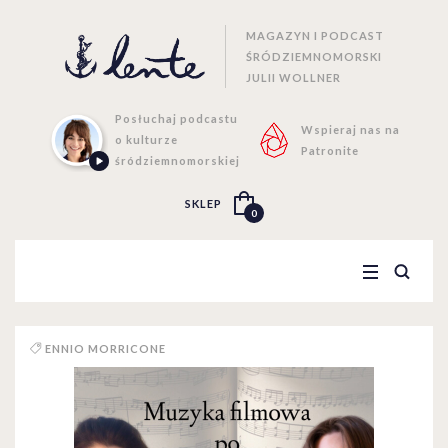
MAGAZYN I PODCAST
ŚRÓDZIEMNOMORSKI
JULII WOLLNER
Posłuchaj podcastu
Wspieraj nas na
o kulturze
Patronite
śródziemnomorskiej
SKLEP
0
ENNIO MORRICONE