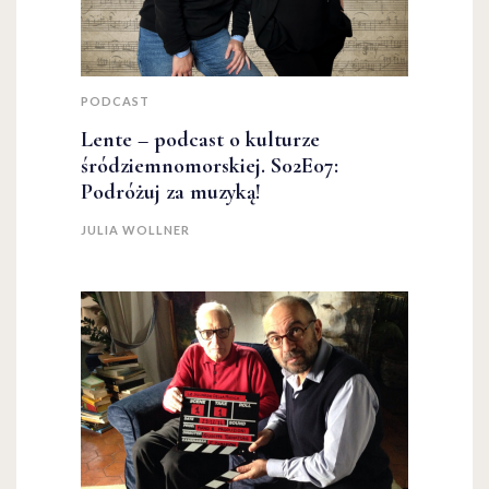
PODCAST
Lente – podcast o kulturze
śródziemnomorskiej. S02E07:
Podróżuj za muzyką!
JULIA WOLLNER