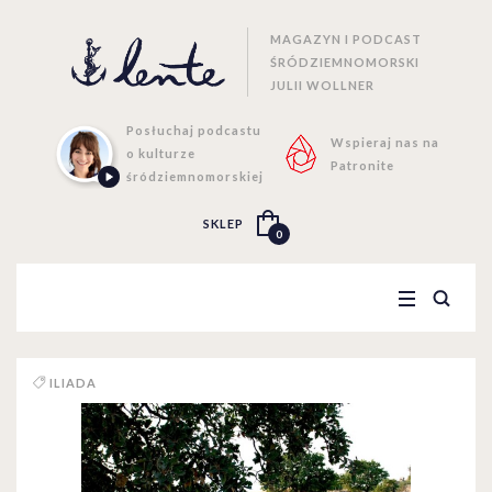
MAGAZYN I PODCAST
ŚRÓDZIEMNOMORSKI
JULII WOLLNER
Posłuchaj podcastu
Wspieraj nas na
o kulturze
Patronite
śródziemnomorskiej
SKLEP
0
ILIADA