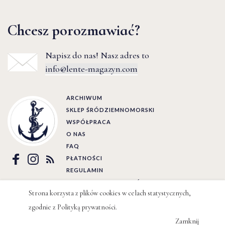
Chcesz porozmawiać?
Napisz do nas! Nasz adres to
info@lente-magazyn.com
ARCHIWUM
SKLEP ŚRÓDZIEMNOMORSKI
WSPÓŁPRACA
O NAS
FAQ
PŁATNOŚCI
REGULAMIN
POLITYKA PRYWATNOŚCI
Strona korzysta z plików cookies w celach statystycznych,
zgodnie z
Polityką prywatności
.
Ⓒ LENTE 2022 | BY
WIZJO
Zamknij