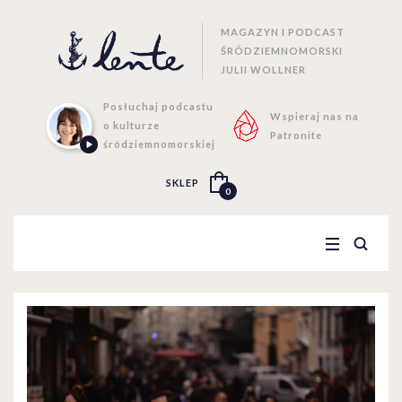
MAGAZYN I PODCAST
ŚRÓDZIEMNOMORSKI
JULII WOLLNER
Posłuchaj podcastu
Wspieraj nas na
o kulturze
Patronite
śródziemnomorskiej
SKLEP
0