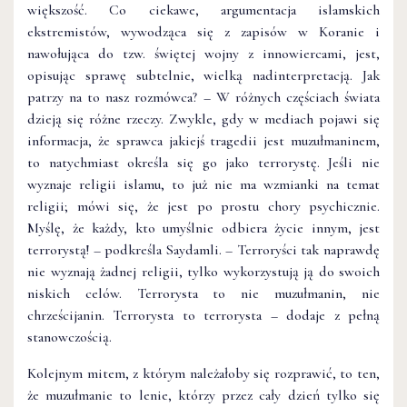
większość. Co ciekawe, argumentacja islamskich
ekstremistów, wywodząca się z zapisów w Koranie i
nawołująca do tzw. świętej wojny z innowiercami, jest,
opisując sprawę subtelnie, wielką nadinterpretacją. Jak
patrzy na to nasz rozmówca? – W różnych częściach świata
dzieją się różne rzeczy. Zwykle, gdy w mediach pojawi się
informacja, że sprawca jakiejś tragedii jest muzułmaninem,
to natychmiast określa się go jako terrorystę. Jeśli nie
wyznaje religii islamu, to już nie ma wzmianki na temat
religii; mówi się, że jest po prostu chory psychicznie.
Myślę, że każdy, kto umyślnie odbiera życie innym, jest
terrorystą! – podkreśla Saydamli. – Terroryści tak naprawdę
nie wyznają żadnej religii, tylko wykorzystują ją do swoich
niskich celów. Terrorysta to nie muzułmanin, nie
chrześcijanin. Terrorysta to terrorysta – dodaje z pełną
stanowczością.
Kolejnym mitem, z którym należałoby się rozprawić, to ten,
że muzułmanie to lenie, którzy przez cały dzień tylko się