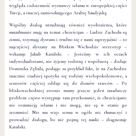
wygląda codzienność wyznawcy islamu w europejskiej części
Turcji, a inaczej zamieszkującego Arabię Saudyjską.
Wspólny dialog utrudniają również wyobrażenia, które
muzułmanie mają na temat chrześcijan. – Ludzie Zachodu są
zimni, trzymają dystans i trudno się z nami zaprzyjaźnić – to
najczęściej słyszany na Bliskim Wschodzie stereotyp –
wskazuje Jakub Katulski. – Jesteśmy w ich oczach
indywidualistami, nie żyjemy rodziną i wspólnotą – dodaje
Dominika Zębala, podając za przykład fakt, że na Zachodzie
znacznie rzadziej spotyka się rodziny wielopokoleniowe, a
seniorów częściej oddaje się do domów starców. – Po
bliskowschodniej stronie mamy jeszcze jeden zasadniczy
problem: często występuje tam przekonanie, że chrześcijanie
nie rozumieją islamu i nie mogą, nie są w stanie go
zrozumieć. Nie ma więc sensu w ogóle nic tłumaczyć i
prowadzić dialogu, bo nie pojmą tej nauki – diagnozuje
Katulski.