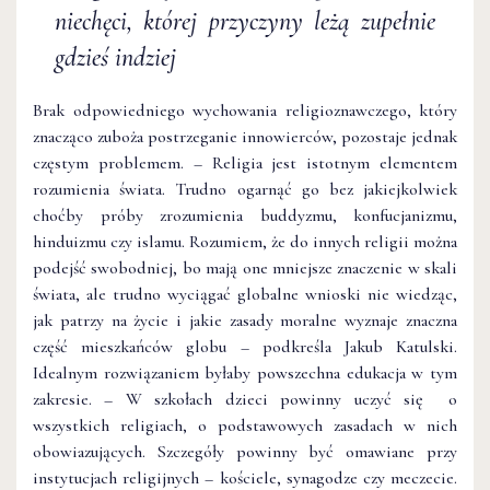
niechęci, której przyczyny leżą zupełnie
gdzieś indziej
Brak odpowiedniego wychowania religioznawczego, który
znacząco zuboża postrzeganie innowierców, pozostaje jednak
częstym problemem. – Religia jest istotnym elementem
rozumienia świata. Trudno ogarnąć go bez jakiejkolwiek
choćby próby zrozumienia buddyzmu, konfucjanizmu,
hinduizmu czy islamu. Rozumiem, że do innych religii można
podejść swobodniej, bo mają one mniejsze znaczenie w skali
świata, ale trudno wyciągać globalne wnioski nie wiedząc,
jak patrzy na życie i jakie zasady moralne wyznaje znaczna
część mieszkańców globu – podkreśla Jakub Katulski.
Idealnym rozwiązaniem byłaby powszechna edukacja w tym
zakresie. – W szkołach dzieci powinny uczyć się o
wszystkich religiach, o podstawowych zasadach w nich
obowiazujących. Szczegóły powinny być omawiane przy
instytucjach religijnych – kościele, synagodze czy meczecie.