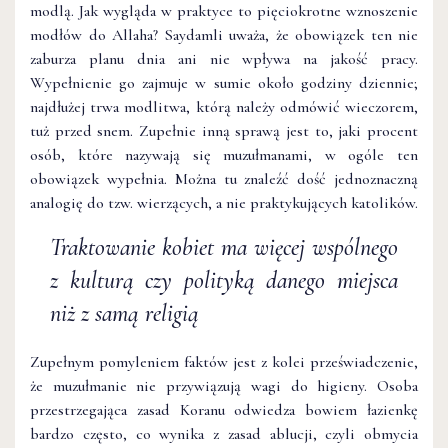
modlą. Jak wygląda w praktyce to pięciokrotne wznoszenie
modłów do Allaha? Saydamli uważa, że obowiązek ten nie
zaburza planu dnia ani nie wpływa na jakość pracy.
Wypełnienie go zajmuje w sumie około godziny dziennie;
najdłużej trwa modlitwa, którą należy odmówić wieczorem,
tuż przed snem. Zupełnie inną sprawą jest to, jaki procent
osób, które nazywają się muzułmanami, w ogóle ten
obowiązek wypełnia. Można tu znaleźć dość jednoznaczną
analogię do tzw. wierzących, a nie praktykujących katolików.
Traktowanie kobiet ma więcej wspólnego
z kulturą czy polityką danego miejsca
niż z samą religią
Zupełnym pomyleniem faktów jest z kolei przeświadczenie,
że muzułmanie nie przywiązują wagi do higieny. Osoba
przestrzegająca zasad Koranu odwiedza bowiem łazienkę
bardzo często, co wynika z zasad ablucji, czyli obmycia