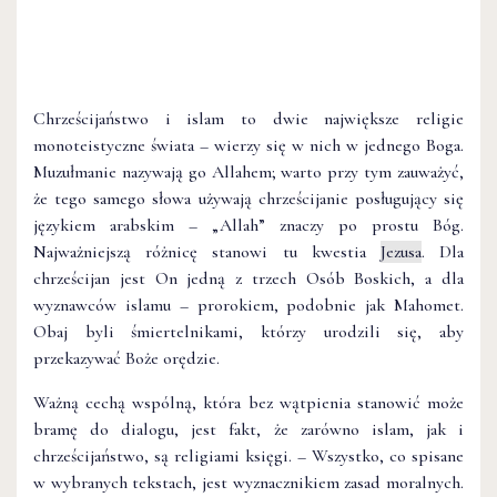
Chrześcijaństwo i islam to dwie największe religie
monoteistyczne świata – wierzy się w nich w jednego Boga.
Muzułmanie nazywają go Allahem; warto przy tym zauważyć,
że tego samego słowa używają chrześcijanie posługujący się
językiem arabskim – „Allah” znaczy po prostu Bóg.
Najważniejszą różnicę stanowi tu kwestia
Jezusa
. Dla
chrześcijan jest On jedną z trzech Osób Boskich, a dla
wyznawców islamu – prorokiem, podobnie jak Mahomet.
Obaj byli śmiertelnikami, którzy urodzili się, aby
przekazywać Boże orędzie.
Ważną cechą wspólną, która bez wątpienia stanowić może
bramę do dialogu, jest fakt, że zarówno islam, jak i
chrześcijaństwo, są religiami księgi. – Wszystko, co spisane
w wybranych tekstach, jest wyznacznikiem zasad moralnych.