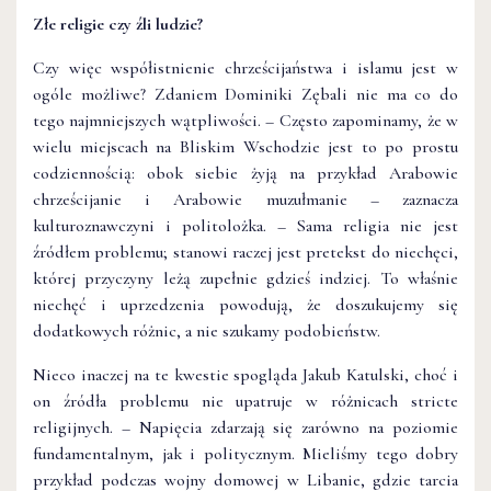
Złe religie czy źli ludzie?
Czy więc współistnienie chrześcijaństwa i islamu jest w
ogóle możliwe? Zdaniem Dominiki Zębali nie ma co do
tego najmniejszych wątpliwości. – Często zapominamy, że w
wielu miejscach na Bliskim Wschodzie jest to po prostu
codziennością: obok siebie żyją na przykład Arabowie
chrześcijanie i Arabowie muzułmanie – zaznacza
kulturoznawczyni i politolożka. – Sama religia nie jest
źródłem problemu; stanowi raczej jest pretekst do niechęci,
której przyczyny leżą zupełnie gdzieś indziej. To właśnie
niechęć i uprzedzenia powodują, że doszukujemy się
dodatkowych różnic, a nie szukamy podobieństw.
Nieco inaczej na te kwestie spogląda Jakub Katulski, choć i
on źródła problemu nie upatruje w różnicach stricte
religijnych. – Napięcia zdarzają się zarówno na poziomie
fundamentalnym, jak i politycznym. Mieliśmy tego dobry
przykład podczas wojny domowej w Libanie, gdzie tarcia