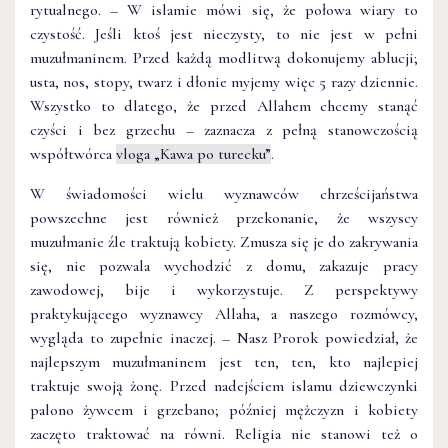
rytualnego. – W islamie mówi się, że połowa wiary to
czystość. Jeśli ktoś jest nieczysty, to nie jest w pełni
muzułmaninem. Przed każdą modlitwą dokonujemy ablucji;
usta, nos, stopy, twarz i dłonie myjemy więc 5 razy dziennie.
Wszystko to dlatego, że przed Allahem chcemy stanąć
czyści i bez grzechu – zaznacza z pełną stanowczością
współtwórca
vloga „Kawa po turecku”
.
W świadomości wielu wyznawców chrześcijaństwa
powszechne jest również przekonanie, że wszyscy
muzułmanie źle traktują kobiety. Zmusza się je do zakrywania
się, nie pozwala wychodzić z domu, zakazuje pracy
zawodowej, bije i wykorzystuje. Z perspektywy
praktykującego wyznawcy Allaha, a naszego rozmówcy,
wygląda to zupełnie inaczej. – Nasz Prorok powiedział, że
najlepszym muzułmaninem jest ten, ten, kto najlepiej
traktuje swoją żonę. Przed nadejściem islamu dziewczynki
palono żywcem i grzebano; później mężczyzn i kobiety
zaczęto traktować na równi. Religia nie stanowi też o