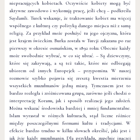
niepracujących kobietach. Oczywiście kobiety mogą być
aktywne zawodowo i wykonują pracę, jeśli chcą – podkreśla
Saydamli. Turek wskazuje, że traktowanie kobiet ma więcej
wspólnego z kulturą czy polityką danego miejsca niż z samą
religią. Za przykład może posłużyć tu jego ojczyzna, która
jest krajem świeckim. Burka została w Turcji zakazana po raz
pierwszy w okresie osmańskim, w 1892 roku. Obecnie każdy
może swobodnie wybrać, w co się ubrać. – Są dziewczyny,
które się zakrywają, a są też takie, które nie odbiegają
ubiorem od innych Europejek – przypomina. W naszej
rozmowie szybko pojawia się zresztą kwestia mierzenia
wszystkich muzułmanów jedną miarą. Tymczasem jest to
bardzo rozległa i zróżnicowana grupa, zarówno jeśli chodzi o
interpretację Koranu, jak i sposób realizacji jego założeń.
Można wskazać środowiska bardziej i mniej fundamentalne.
Islam wyrastał w różnych kulturach, stąd liczne różnice
między poszczególnymi formami kultu i tradycjami. W
efekcie bardzo trudno w kilku słowach określić, jaki jest i
jak żyje każdy muzułmanin. Dla przykładu, zupełnie inaczej