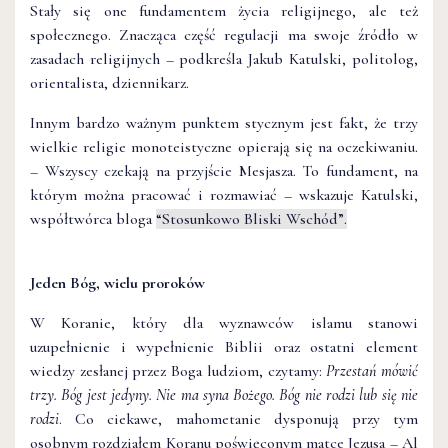
Stały się one fundamentem życia religijnego, ale też
społecznego. Znacząca część regulacji ma swoje źródło w
zasadach religijnych – podkreśla Jakub Katulski, politolog,
orientalista, dziennikarz.
Innym bardzo ważnym punktem stycznym jest fakt, że trzy
wielkie religie monoteistyczne opierają się na oczekiwaniu.
– Wszyscy czekają na przyjście Mesjasza. To fundament, na
którym można pracować i rozmawiać – wskazuje Katulski,
współtwórca bloga
“Stosunkowo Bliski Wschód”.
Jeden Bóg, wielu proroków
W Koranie, który dla wyznawców islamu stanowi
uzupełnienie i wypełnienie Biblii oraz ostatni element
wiedzy zesłanej przez Boga ludziom, czytamy:
Przestań mówić
trzy. Bóg jest jedyny. Nie ma syna Bożego. Bóg nie rodzi lub się nie
rodzi
. Co ciekawe, mahometanie dysponują przy tym
osobnym rozdziałem Koranu poświęconym matce Jezusa – Al