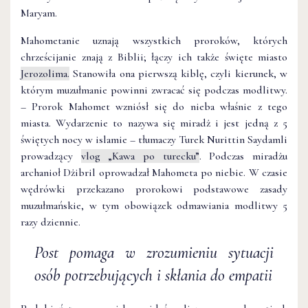
Maryam.
Mahometanie uznają wszystkich proroków, których
chrześcijanie znają z Biblii; łączy ich także święte miasto
Jerozolima.
Stanowiła ona pierwszą kiblę, czyli kierunek, w
którym muzułmanie powinni zwracać się podczas modlitwy.
– Prorok Mahomet wzniósł się do nieba właśnie z tego
miasta. Wydarzenie to nazywa się miradż i jest jedną z 5
świętych nocy w islamie – tłumaczy Turek Nurittin Saydamli
prowadzący
vlog „Kawa po turecku”
. Podczas miradżu
archanioł Dżibril oprowadzał Mahometa po niebie. W czasie
wędrówki przekazano prorokowi podstawowe zasady
muzułmańskie, w tym obowiązek odmawiania modlitwy 5
razy dziennie.
Post pomaga w zrozumieniu sytuacji
osób potrzebujących i skłania do empatii