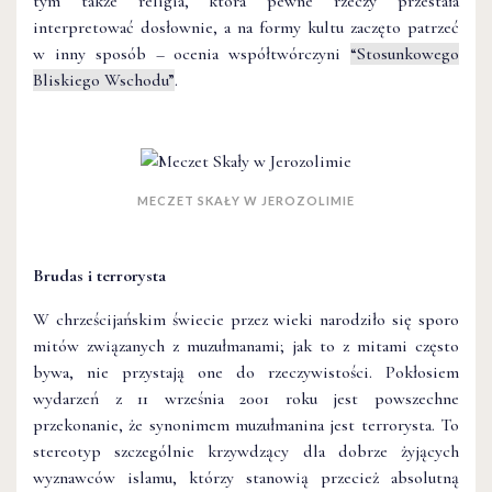
tym także religia, która pewne rzeczy przestała
interpretować dosłownie, a na formy kultu zaczęto patrzeć
w inny sposób – ocenia współtwórczyni
“Stosunkowego
Bliskiego Wschodu”
.
MECZET SKAŁY W JEROZOLIMIE
Brudas i terrorysta
W chrześcijańskim świecie przez wieki narodziło się sporo
mitów związanych z muzułmanami; jak to z mitami często
bywa, nie przystają one do rzeczywistości. Pokłosiem
wydarzeń z 11 września 2001 roku jest powszechne
przekonanie, że synonimem muzułmanina jest terrorysta. To
stereotyp szczególnie krzywdzący dla dobrze żyjących
wyznawców islamu, którzy stanowią przecież absolutną