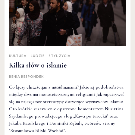
KULTURA
LUDZIE
STYL ŻYCIA
Kilka słów o islamie
RENIA RESPONDEK
Co łączy chrześcijan z muzułmanami? Jakie są podobieństwa
między dwoma monoteistycznymi religiami? Jak zapatrywać
się na najczęstsze stereotypy dotyczące wyznawców islamu?
Oto krótkie zestawienie opatrzone komentarzem Nurittina
Saydamliego prowadzącego vlog „Kawa po turecku” oraz
Jakuba Katulskiego i Dominiki Zębali, twórców strony
"Stosunkowo Bliski Wschód".