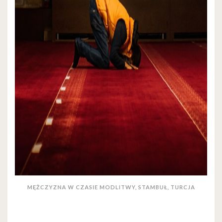
MĘŻCZYZNA W CZASIE MODLITWY, STAMBUŁ, TURCJA