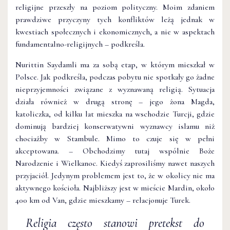
religijne przeszły na poziom polityczny. Moim zdaniem
prawdziwe przyczyny tych konfliktów leżą jednak w
kwestiach społecznych i ekonomicznych, a nie w aspektach
fundamentalno-religijnych – podkreśla.
Nurittin Saydamli ma za sobą etap, w którym mieszkał w
Polsce. Jak podkreśla, podczas pobytu nie spotkały go żadne
nieprzyjemności związane z wyznawaną religią. Sytuacja
działa również w drugą stronę – jego żona Magda,
katoliczka, od kilku lat mieszka na wschodzie Turcji, gdzie
dominują bardziej konserwatywni wyznawcy islamu niż
chociażby w Stambule. Mimo to czuje się w pełni
akceptowana. – Obchodzimy tutaj wspólnie Boże
Narodzenie i Wielkanoc. Kiedyś zaprosiliśmy nawet naszych
przyjaciół. Jedynym problemem jest to, że w okolicy nie ma
aktywnego kościoła. Najbliższy jest w mieście Mardin, około
400 km od Van, gdzie mieszkamy – relacjonuje Turek.
Religia często stanowi pretekst do