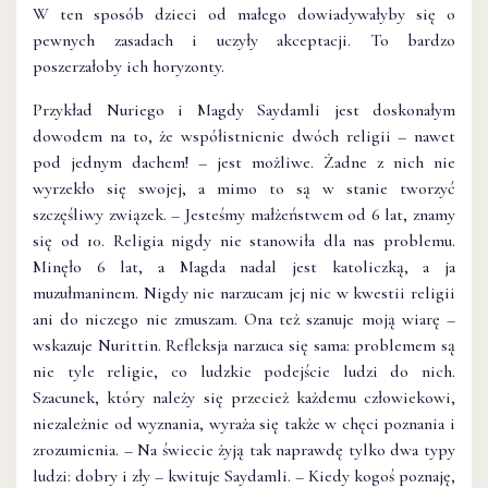
W ten sposób dzieci od małego dowiadywałyby się o
pewnych zasadach i uczyły akceptacji. To bardzo
poszerzałoby ich horyzonty.
Przykład Nuriego i Magdy Saydamli jest doskonałym
dowodem na to, że współistnienie dwóch religii – nawet
pod jednym dachem! – jest możliwe. Żadne z nich nie
wyrzekło się swojej, a mimo to są w stanie tworzyć
szczęśliwy związek. – Jesteśmy małżeństwem od 6 lat, znamy
się od 10. Religia nigdy nie stanowiła dla nas problemu.
Minęło 6 lat, a Magda nadal jest katoliczką, a ja
muzułmaninem. Nigdy nie narzucam jej nic w kwestii religii
ani do niczego nie zmuszam. Ona też szanuje moją wiarę –
wskazuje Nurittin. Refleksja narzuca się sama: problemem są
nie tyle religie, co ludzkie podejście ludzi do nich.
Szacunek, który należy się przecież każdemu człowiekowi,
niezależnie od wyznania, wyraża się także w chęci poznania i
zrozumienia. – Na świecie żyją tak naprawdę tylko dwa typy
ludzi: dobry i zły – kwituje Saydamli. – Kiedy kogoś poznaję,