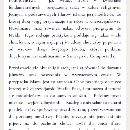
Podobieństwa – jak widać, liczne w kwestiach
fundamentalnych – znajdziemy także w kulcie religijnym.
Jednym z podstawowych filarów islamu jest modlitwa, do
której dużą wagę przywiązuje się także w chrześcijaństwie.
Muzułmanie mają również nakaz odbycia pielgrzymi do
Mekki. Tego rodzaju praktykom poddaje się także wielu
chrześcijan, o czym najlepiej świadczy chociażby popularna
od wieków droga świętego Jakuba, której punktem
docelowym jest sanktuarium w Santiago de Compostella.
Przedstawiciele obu religii zachęcani są również do dawania
jałmużny oraz poszczenia w wyznaczonym czasie. W
przypadku islamu jest to ramadan. Choć przebiega on nieco
inaczej niż chrześcijański Wielki Post, i tu można doszukać
się podobieństw co do samych założeń. – Pościmy przez
miesiąc – wyjaśnia Saydamli. – Każdego dnia sahur to ostatni
posiłek, który spożywamy przed świtem, przed wezwaniem
do porannej modlitwy. Później niczego nie jemy ani nie
pijemy aż do zachodu słońca, czyli do czasu iftaru.