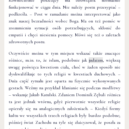
Równocześnie poszczący ma obowiązek normalnie
funkcjonować w ciągu dnia. Nie należy postu przesypiać –
podkreśla. – Post w ramadanie można interpretować jako
znak naszej bezradności wobec Boga. Ma on też pomóc w
zrozumieniu sytuacji osób potrzebujących, skłonić do
empatii i chęci niesienia pomocy. Mówi się też o zaletach
zdrowotnych postu.
Oczywiście można w tym miejscu wskazać także znaczące
różnice, m.in. to, że islam, podobnie jak
judaizm
, większą
uwagę poświęca kwestiom ciała, choć w żaden sposób nie
dyskwalifikuje to tych religii w kwestiach duchowych. –
Duża część rytuału jest oparta na fizycznie wykonywanych
gestach. Weźmy na przykład kłanianie się podczas modlitwy
– wskazuje Jakub Katulski. Zdaniem Dominik Zębali różnica
ta jest jednak wtórna, gdyż pierwotnie wszystkie religie
opierały się na analogicznych założeniach. – Kiedyś formy
kultu we wszystkich trzech religiach były bardzo podobne;
później świat Zachodu na tyle się zlaicyzował, że poszła za