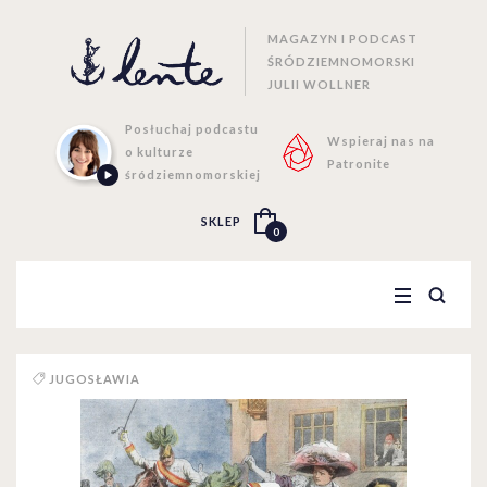
MAGAZYN I PODCAST
ŚRÓDZIEMNOMORSKI
JULII WOLLNER
Posłuchaj podcastu
Wspieraj nas na
o kulturze
Patronite
śródziemnomorskiej
SKLEP
0
JUGOSŁAWIA