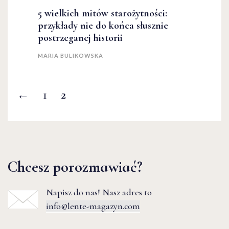
5 wielkich mitów starożytności:
przykłady nie do końca słusznie
postrzeganej historii
MARIA BULIKOWSKA
←
1
2
Chcesz porozmawiać?
Napisz do nas! Nasz adres to
info@lente-magazyn.com