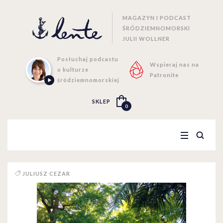
MAGAZYN I PODCAST
ŚRÓDZIEMNOMORSKI
JULII WOLLNER
Posłuchaj podcastu
Wspieraj nas na
o kulturze
Patronite
śródziemnomorskiej
SKLEP
0
JULIUSZ CEZAR