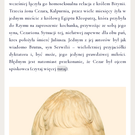
wcześniej łączyła go homoseksualna relacja z królem Bitynii.
Trzecia żona Cezara, Kalpurnia, przez wiele miesięcy żyła w
jednym mieście z królową Egiptu Kleopatrą, która przybyła
do Rzymu na zaproszenie kochanka, przywożąc ze sobą jego
syna, Cezariona. Sytuacji tej, niełatwej zapewne dla obu pań,
kres położyła śmierć Juliusza. Jednym z jej autorów był jak
wiadomo Brutus, syn Serwilii – wieloletniej przyjaciółki
dyktatora i, być może, jego jedynej prawdziwej miłości.
Błędnym jest natomiast przekonanie, że Cezar był ojcem
spiskowca (czytaj więcej
tutaj
).