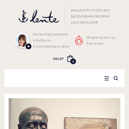
MAGAZYN I PODCAST
ŚRÓDZIEMNOMORSKI
JULII WOLLNER
Posłuchaj podcastu
Wspieraj nas na
o kulturze
Patronite
śródziemnomorskiej
SKLEP
0