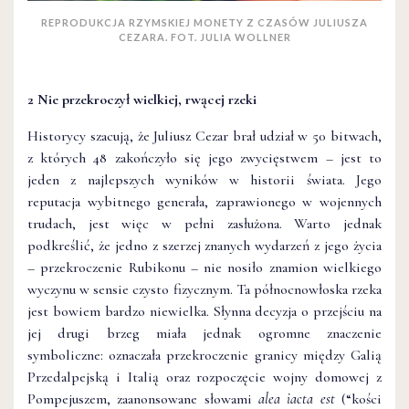
REPRODUKCJA RZYMSKIEJ MONETY Z CZASÓW JULIUSZA
CEZARA. FOT. JULIA WOLLNER
2 Nie przekroczył wielkiej, rwącej rzeki
Historycy szacują, że Juliusz Cezar brał udział w 50 bitwach,
z których 48 zakończyło się jego zwycięstwem – jest to
jeden z najlepszych wyników w historii świata. Jego
reputacja wybitnego generała, zaprawionego w wojennych
trudach, jest więc w pełni zasłużona. Warto jednak
podkreślić, że jedno z szerzej znanych wydarzeń z jego życia
– przekroczenie Rubikonu – nie nosiło znamion wielkiego
wyczynu w sensie czysto fizycznym. Ta północnowłoska rzeka
jest bowiem bardzo niewielka. Słynna decyzja o przejściu na
jej drugi brzeg miała jednak ogromne znaczenie
symboliczne: oznaczała przekroczenie granicy między Galią
Przedalpejską i Italią oraz rozpoczęcie wojny domowej z
Pompejuszem, zaanonsowane słowami
alea iacta est
(“kości