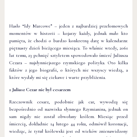
Hasło “Idy Marcowe” – jeden z najbardziej przełomowych
momentów w historii – kojarzy każdy, jednak mało kto
pamięta, że chodzi o bardzo konkretną datę w kalendarzu:
piętnasty dzień bieżącego miesiąca. To właśnie wtedy, 2061
lat temu, 23 pchnięć sztyletem spowodowało śmierć Juliusza
Cezara – najsłynniejszego rzymskiego polityka. Oto kilka
faktów z jego biografii, o których nie wszyscy wiedzą, a
które wydały mi się ciekawe i warte przybliżenia.
1 Juliusz Cezar nie był cesarzem
Rzeczownik cesarz, podobnie jak car, wywodzą się
bezpośrednio od nazwiska słynnego Rzymianina, jednak on
sam nigdy nie został obwołany królem. Miesiąc przed
śmiercią, dokładnie 14 lutego 44 roku, odmówił koronacji,
wiedząc, że tytuł królewski jest od wieków znienawidzony