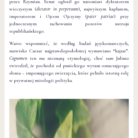
przez Rzymian. Senat ogłosił go natomiast dyktatorem
wieczystym (
dictator in perpetuum
), najwyższym kapłanem,
imperatorem i Ojcem Ojczyzny (
pater patriae
) przy
jednoczesnym zachowaniu pozorów ustroju
republikańskiego.
Warto wspomnieć, że według badań językoznawczych,
nazwisko Caesar najprawdopodobniej wymawiano “kajzar”.
Cognomen
ten ma nieznaną etymologię, choć sam Juliusz
twierdził, że pochodzi od punickiego wyrazu oznaczającego
słonia – imponującego zwierzęcia, które pełniło istotną rolę
w prywatnej mitologii polityka.