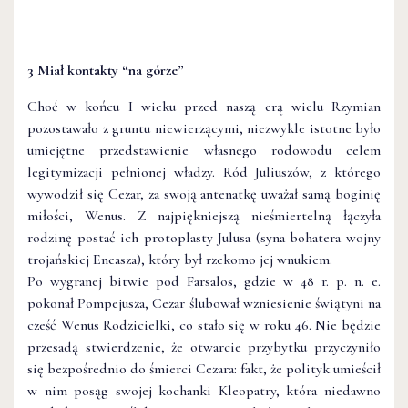
3 Miał kontakty “na górze”
Choć w końcu I wieku przed naszą erą wielu Rzymian
pozostawało z gruntu niewierzącymi, niezwykle istotne było
umiejętne przedstawienie własnego rodowodu celem
legitymizacji pełnionej władzy. Ród Juliuszów, z którego
wywodził się Cezar, za swoją antenatkę uważał samą boginię
miłości, Wenus. Z najpiękniejszą nieśmiertelną łączyła
rodzinę postać ich protoplasty Julusa (syna bohatera wojny
trojańskiej Eneasza), który był rzekomo jej wnukiem.
Po wygranej bitwie pod Farsalos, gdzie w 48 r. p. n. e.
pokonał Pompejusza, Cezar ślubował wzniesienie świątyni na
cześć Wenus Rodzicielki, co stało się w roku 46. Nie będzie
przesadą stwierdzenie, że otwarcie przybytku przyczyniło
się bezpośrednio do śmierci Cezara: fakt, że polityk umieścił
w nim posąg swojej kochanki Kleopatry, która niedawno