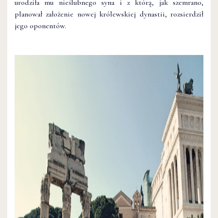
urodziła mu nieślubnego syna i z którą, jak szemrano,
planował założenie nowej królewskiej dynastii, rozsierdził
jego oponentów.