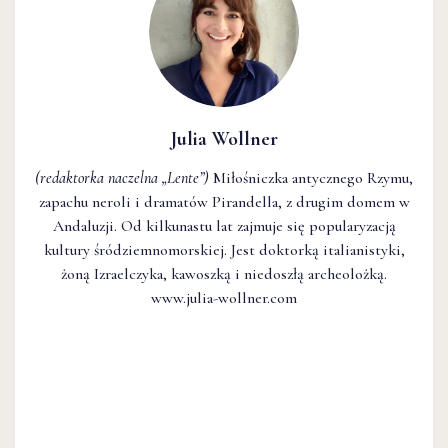
Julia Wollner
(redaktorka naczelna
„Lente”
)
Miłośniczka antycznego Rzymu,
zapachu neroli i dramatów Pirandella, z drugim domem w
Andaluzji. Od kilkunastu lat zajmuje się popularyzacją
kultury śródziemnomorskiej. Jest doktorką italianistyki,
żoną Izraelczyka, kawoszką i niedoszłą archeolożką.
www.julia-wollner.com