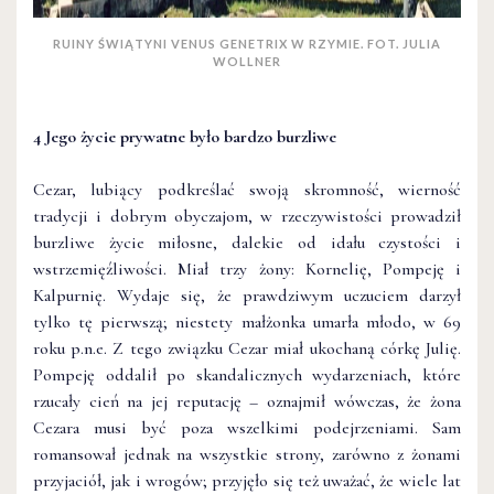
RUINY ŚWIĄTYNI VENUS GENETRIX W RZYMIE. FOT. JULIA
WOLLNER
4 Jego życie prywatne było bardzo burzliwe
Cezar, lubiący podkreślać swoją skromność, wierność
tradycji i dobrym obyczajom, w rzeczywistości prowadził
burzliwe życie miłosne, dalekie od idału czystości i
wstrzemięźliwości. Miał trzy żony: Kornelię, Pompeję i
Kalpurnię. Wydaje się, że prawdziwym uczuciem darzył
tylko tę pierwszą; niestety małżonka umarła młodo, w 69
roku p.n.e. Z tego związku Cezar miał ukochaną córkę Julię.
Pompeję oddalił po skandalicznych wydarzeniach, które
rzucały cień na jej reputację – oznajmił wówczas, że żona
Cezara musi być poza wszelkimi podejrzeniami. Sam
romansował jednak na wszystkie strony, zarówno z żonami
przyjaciół, jak i wrogów; przyjęło się też uważać, że wiele lat