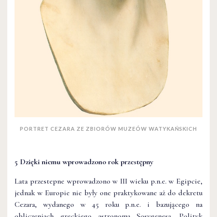
PORTRET CEZARA ZE ZBIORÓW MUZEÓW WATYKAŃSKICH
5 Dzięki niemu wprowadzono rok przestępny
Lata przestepne wprowadzono w III wieku p.n.e. w Egipcie,
jednak w Europie nie były one praktykowane aż do dekretu
Cezara, wydanego w 45 roku p.n.e. i bazującego na
obliczeniach greckiego astronoma Sosygenesa. Polityk