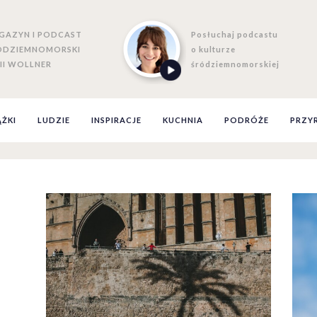
GAZYN I PODCAST
Posłuchaj podcastu
ÓDZIEMNOMORSKI
o kulturze
II WOLLNER
śródziemnomorskiej
ĄŻKI
LUDZIE
INSPIRACJE
KUCHNIA
PODRÓŻE
PRZY