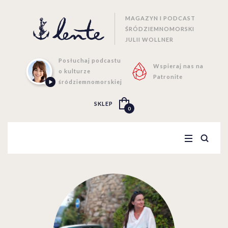
MAGAZYN I PODCAST
ŚRÓDZIEMNOMORSKI
JULII WOLLNER
Posłuchaj podcastu
Wspieraj nas na
o kulturze
Patronite
śródziemnomorskiej
SKLEP
0