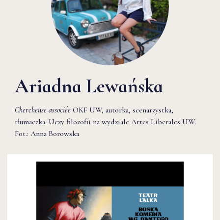
Ariadna Lewańska
Chercheuse associée
OKF UW, autorka, scenarzystka,
tłumaczka. Uczy filozofii na wydziale Artes Liberales UW.
Fot.: Anna Borowska