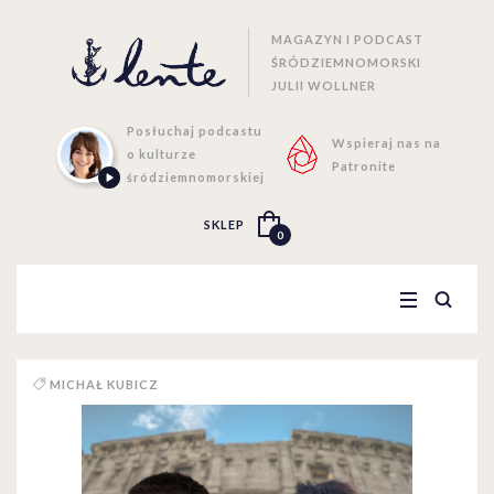
MAGAZYN I PODCAST
ŚRÓDZIEMNOMORSKI
JULII WOLLNER
Posłuchaj podcastu
Wspieraj nas na
o kulturze
Patronite
śródziemnomorskiej
SKLEP
0
MICHAŁ KUBICZ