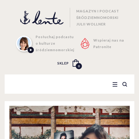
MAGAZYN I PODCAST
ŚRÓDZIEMNOMORSKI
JULII WOLLNER
Posłuchaj podcastu
Wspieraj nas na
o kulturze
Patronite
śródziemnomorskiej
SKLEP
0