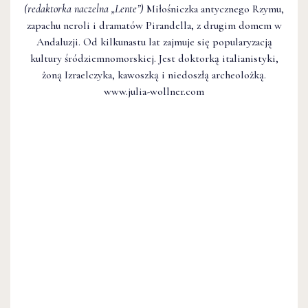
(redaktorka naczelna
„Lente”
)
Miłośniczka antycznego Rzymu,
zapachu neroli i dramatów Pirandella, z drugim domem w
Andaluzji. Od kilkunastu lat zajmuje się popularyzacją
kultury śródziemnomorskiej. Jest doktorką italianistyki,
żoną Izraelczyka, kawoszką i niedoszłą archeolożką.
www.julia-wollner.com