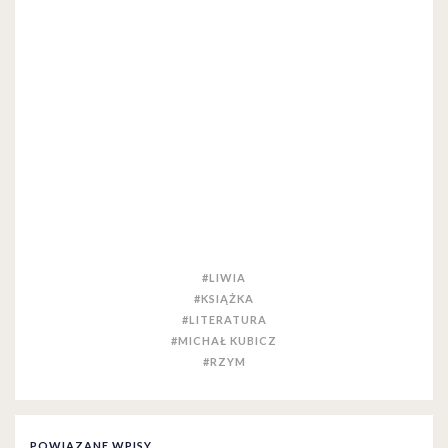
#LIWIA
#KSIĄŻKA
#LITERATURA
#MICHAŁ KUBICZ
#RZYM
POWIĄZANE WPISY