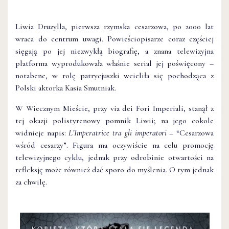
Liwia Druzylla, pierwsza rzymska cesarzowa, po 2000 lat
wraca do centrum uwagi. Powieściopisarze coraz częściej
sięgają po jej niezwykłą biografię, a znana telewizyjna
platforma wyprodukowała właśnie serial jej poświęcony –
notabene, w rolę patrycjuszki wcieliła się pochodząca z
Polski aktorka Kasia Smutniak.
W Wiecznym Mieście, przy via dei Fori Imperiali, stanął z
tej okazji polistyrenowy pomnik Liwii; na jego cokole
widnieje napis:
L’Imperatrice tra gli imperatori
– “Cesarzowa
wśród cesarzy”. Figura ma oczywiście na celu promocję
telewizyjnego cyklu, jednak przy odrobinie otwartości na
refleksję może również dać sporo do myślenia. O tym jednak
za chwilę.