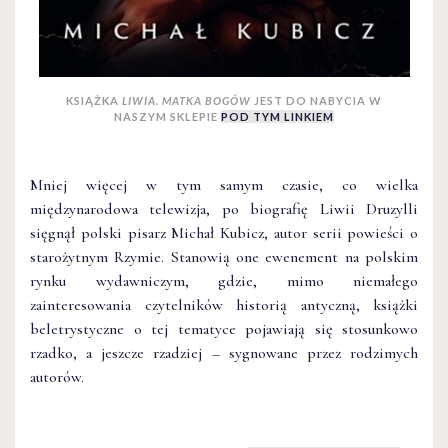
KSIĄŻKA
LIWIA. MATKA BOGÓW
JEST DO NABYCIA W
NASZYM SKLEPIE
POD TYM LINKIEM
Mniej więcej w tym samym czasie, co wielka
międzynarodowa telewizja, po biografię Liwii Druzylli
sięgnął polski pisarz Michał Kubicz, autor serii powieści o
starożytnym Rzymie. Stanowią one ewenement na polskim
rynku wydawniczym, gdzie, mimo niemałego
zainteresowania czytelników historią antyczną, książki
beletrystyczne o tej tematyce pojawiają się stosunkowo
rzadko, a jeszcze rzadziej – sygnowane przez rodzimych
autorów.