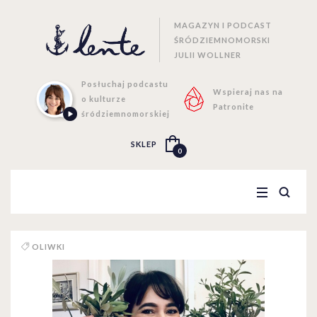
MAGAZYN I PODCAST
ŚRÓDZIEMNOMORSKI
JULII WOLLNER
Posłuchaj podcastu
Wspieraj nas na
o kulturze
Patronite
śródziemnomorskiej
SKLEP
0
OLIWKI