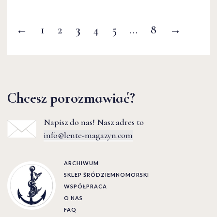
←
1
2
3
4
5
…
8
→
Chcesz porozmawiać?
Napisz do nas! Nasz adres to
info@lente-magazyn.com
ARCHIWUM
SKLEP ŚRÓDZIEMNOMORSKI
WSPÓŁPRACA
O NAS
FAQ