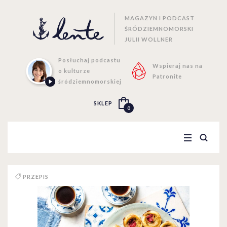
MAGAZYN I PODCAST
ŚRÓDZIEMNOMORSKI
JULII WOLLNER
Posłuchaj podcastu
Wspieraj nas na
o kulturze
Patronite
śródziemnomorskiej
SKLEP
0
PRZEPIS