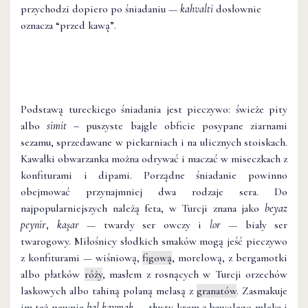
przychodzi dopiero po śniadaniu —
kahvalti
dosłownie
oznacza “przed kawą”.
Podstawą tureckiego śniadania jest pieczywo: świeże pity
albo
simit –
puszyste bajgle obficie posypane ziarnami
sezamu, sprzedawane w piekarniach i na ulicznych stoiskach.
Kawałki obwarzanka można odrywać i maczać w miseczkach z
konfiturami i dipami. Porządne śniadanie powinno
obejmować przynajmniej dwa rodzaje sera. Do
najpopularniejszych należą feta, w Turcji znana jako
beyaz
peynir
,
kaşar
— twardy ser owczy i
lor
— biały ser
twarogowy. Miłośnicy słodkich smaków mogą jeść pieczywo
z konfiturami — wiśniową,
figową
, morelową, z bergamotki
albo płatków
róży
, masłem z rosnących w Turcji orzechów
laskowych albo tahiną polaną melasą z
granatów
. Zasmakuje
im też pewnie
bal kaymak
— tłusty krem z bawolego mleka i