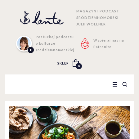
MAGAZYN I PODCAST
ŚRÓDZIEMNOMORSKI
JULII WOLLNER
Posłuchaj podcastu
Wspieraj nas na
o kulturze
Patronite
śródziemnomorskiej
SKLEP
0