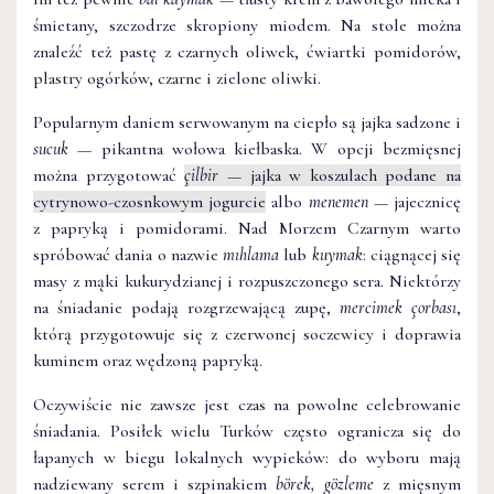
śmietany, szczodrze skropiony miodem. Na stole można
znaleźć też pastę z czarnych oliwek, ćwiartki pomidorów,
plastry ogórków, czarne i zielone oliwki.
Popularnym daniem serwowanym na ciepło są jajka sadzone i
sucuk
— pikantna wołowa kiełbaska. W opcji bezmięsnej
można przygotować
çilbir
— jajka w koszulach podane na
cytrynowo-czosnkowym jogurcie
albo
menemen
— jajecznicę
z papryką i pomidorami. Nad Morzem Czarnym warto
spróbować dania o nazwie
mıhlama
lub
kuymak
: ciągnącej się
masy z mąki kukurydzianej i rozpuszczonego sera. Niektórzy
na śniadanie podają rozgrzewającą zupę,
mercimek çorbası
,
którą przygotowuje się z czerwonej soczewicy i doprawia
kuminem oraz wędzoną papryką.
Oczywiście nie zawsze jest czas na powolne celebrowanie
śniadania. Posiłek wielu Turków często ogranicza się do
łapanych w biegu lokalnych wypieków: do wyboru mają
nadziewany serem i szpinakiem
börek, gözleme
z mięsnym