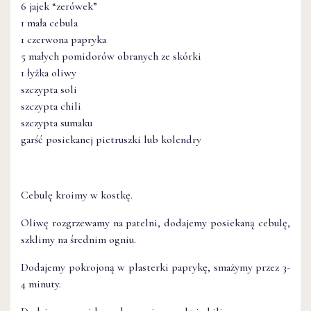
6 jajek “zerówek”
1 mała cebula
1 czerwona papryka
5 małych pomidorów obranych ze skórki
1 łyżka oliwy
szczypta soli
szczypta chili
szczypta sumaku
garść posiekanej pietruszki lub kolendry
Cebulę kroimy w kostkę.
Oliwę rozgrzewamy na patelni, dodajemy posiekaną cebulę,
szklimy na średnim ogniu.
Dodajemy pokrojoną w plasterki paprykę, smażymy przez 3-
4 minuty.