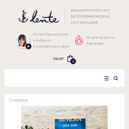
MAGAZYN I PODCAST
ŚRÓDZIEMNOMORSKI
JULII WOLLNER
Posłuchaj podcastu
Wspieraj nas na
o kulturze
Patronite
śródziemnomorskiej
SKLEP
0
PRZEPIS