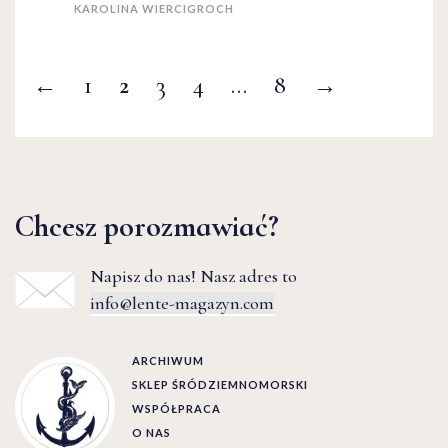
KAROLINA WIERCIGROCH
←
1
2
3
4
…
8
→
Chcesz porozmawiać?
Napisz do nas! Nasz adres to
info@lente-magazyn.com
ARCHIWUM
SKLEP ŚRÓDZIEMNOMORSKI
WSPÓŁPRACA
O NAS